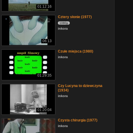
01:12:16
Cztery słonie (1977)
1080p
inkora
06:13
Czułe miejsca (1980)
inkora
01:29:35
Czy Lucyna to dziewczyna
(1934)
inkora
01:20:04
Czysta chirurgia (1977)
inkora