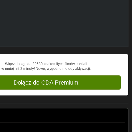
Włącz dostęp do 22689 znakomitych filmów i seriali
iego
w mniej niż 2 minuty! Nowe, wygodne metody aktywacji.
Dołącz do CDA Premium
Jan Kossakowski wywodzi się z rodziny z
eserem Chamroniem. Wiesi, córce
ązuje się z Haliną, byłą tancerką Teatru
zikich zwierząt. Ale pewnego razu
wać nad lwami. Jeden z nich rani go w