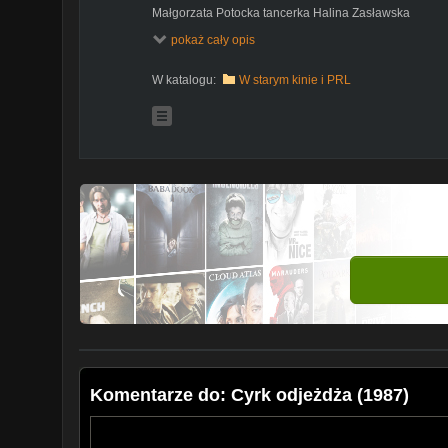
Małgorzata Potocka tancerka Halina Zasławska
Marian Kociniak Jan Kossakowski, treser lwów
pokaż cały opis
Adam Ferency Wincenty Chamroń, treser koni
Sylwia Wysocka akrobatka Wiesia Winczewska
Krystyna Wolańska konferansjerka Jola
W katalogu:
W starym kinie i PRL
Agnieszka Robótka tancerka Kamilka
Krzysztof Kumor January Gorecki
Teresa Paszek Gorecka
Marian Cebulski dyrektor Bartłomiejczyk
Aleksander Fabisiak dyrektor Kotela
Zdzisław Szymborski klown Eugeniusz Wasiak Bimbo
Krzysztof Litwin klown
Zygmunt Bielawski ubek
Krzysztof Janczak klown Michał Puciewicz
Jan Jurewicz Władek Michnia, pomocnik Kossakowsk
Stanisław Wronka Witek Goryczko, narzeczony Wiesi
Grzegorz Ciechowski ubek
Jerzy Winnicki Skalski
Klemens Wrzodak Esmeraldo
Alfred Małecki żongler Szantroch
Ryszard Markowski Orełko
Jacek Kałucki pracownik cyrku
Fabuła
Rok 1948. Do miasteczka trafia pierwszy cyrk. Treser 
Komentarze do: Cyrk odjeżdża (1987)
cyrkowymi tradycjami. Stale wchodzi w sprzeczki z tr
przyjaciela, która chce opuścić cyrk oświadcza się. Zwi
Wielkiego, pozwala jej nawet tańczyć w klatce wśród d
podczas pokazu Kossakowski nie jest w stanie zapano