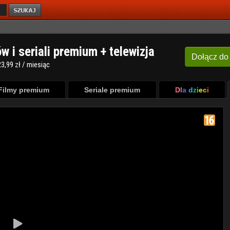
ów i seriali premium + telewizja
Dołącz
do
3,99 zł / miesiąc
Filmy premium
Seriale premium
Dla dzieci