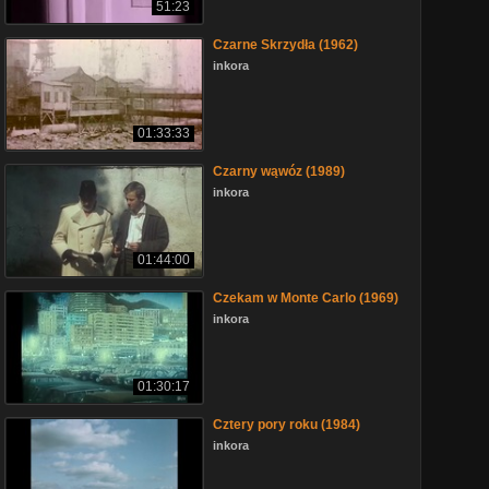
51:23
Czarne Skrzydła (1962)
inkora
01:33:33
Czarny wąwóz (1989)
inkora
01:44:00
Czekam w Monte Carlo (1969)
inkora
01:30:17
Cztery pory roku (1984)
inkora