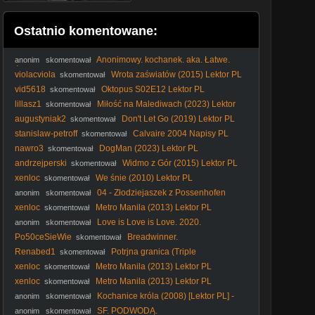
Ostatnio komentowane:
Anonimowy. kochanek. aka. Łatwe.
anonim
skomentował
Życie. 1949. Lektor.pl
violacviola
Wrota zaświatów (2015) Lektor PL
skomentował
vid5618
Oktopus S02E12 Lektor PL
skomentował
lillasz1
Miłość na Malediwach (2023) Lektor
skomentował
PL
augustyniak2
Don't Let Go (2019) Lektor PL
skomentował
stanislaw-petroff
Calvaire 2004 Napisy PL
skomentował
nawro3
DogMan (2023) Lektor PL
skomentował
andrzejperski
Widmo z Gór (2015) Lektor PL
skomentował
xenloc
We śnie (2010) Lektor PL
skomentował
04 - Złodziejaszek z Possenhofen
anonim
skomentował
xenloc
Metro Manila (2013) Lektor PL
skomentował
Love is Love is Love. 2020.
anonim
skomentował
Po50ceSieWie
Breadwinner.
skomentował
Renabed1
Potrjna granica (Triple
skomentował
Frontier2019) Lektor Pl 1080p.
xenloc
Metro Manila (2013) Lektor PL
skomentował
xenloc
Metro Manila (2013) Lektor PL
skomentował
Kochanice króla (2008) [Lektor PL] -
anonim
skomentował
The Other Boleyn Girl
SF. PODWODĄ.
anonim
skomentował