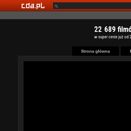
2
2
6
8
9
film
w super cenie już od 2
Strona główna