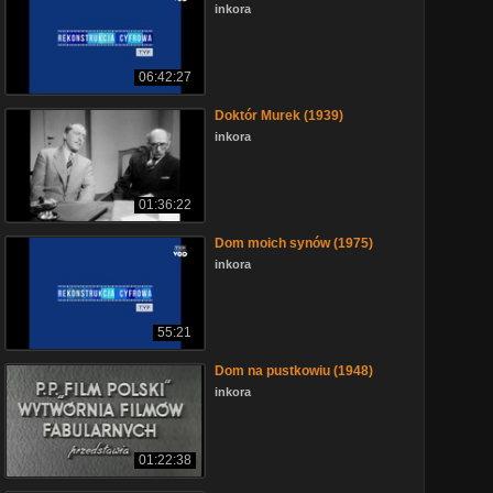
inkora
06:42:27
Doktór Murek (1939)
inkora
01:36:22
Dom moich synów (1975)
inkora
55:21
Dom na pustkowiu (1948)
inkora
01:22:38