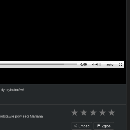
0:00
auto
 dystrybutorów!
podstawie powieści Mariana
Embed
Zgłoś