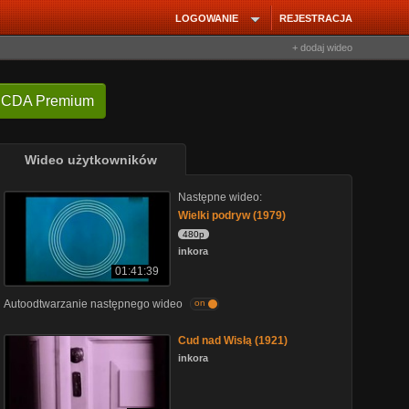
LOGOWANIE
REJESTRACJA
+ dodaj wideo
 CDA Premium
Wideo użytkowników
Następne wideo:
Wielki podryw (1979)
480p
inkora
01:41:39
Autoodtwarzanie następnego wideo
on
Cud nad Wisłą (1921)
inkora