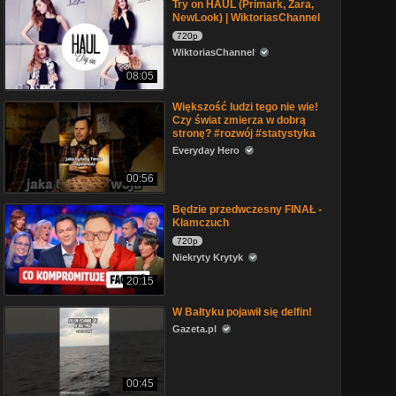
Try on HAUL (Primark, Zara,
NewLook) | WiktoriasChannel
720p
WiktoriasChannel
08:05
Większość ludzi tego nie wie!
Czy świat zmierza w dobrą
stronę? #rozwój #statystyka
Everyday Hero
00:56
Będzie przedwczesny FINAŁ -
Kłamczuch
720p
Niekryty Krytyk
20:15
W Bałtyku pojawił się delfin!
Gazeta.pl
00:45