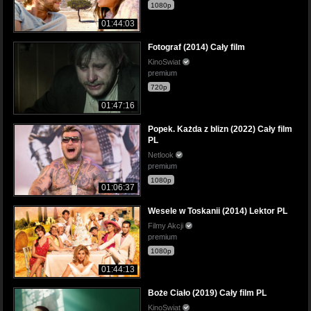
1080p
01:44:03
Fotograf (2014) Cały film
KinoSwiat
premium
720p
01:47:16
Popek. Każda z blizn (2022) Cały film
PL
Netlook
premium
1080p
01:06:37
Wesele w Toskanii (2014) Lektor PL
Filmy Akcji
premium
1080p
01:44:13
Boże Ciało (2019) Cały film PL
KinoSwiat