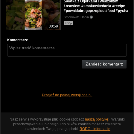
Sałatka z Ogórkami i Wędzonym
Łososiem #smakowitedania #recipe
#pewnidobregoprzepisu #food #pycha
Smakowite Dania
480p
00:59
Komentarze
Zamieść komentarz
Przejdź do pełnej wersji cda.pl
Nasz serwis wykorzystuje pliki cookie (zobacz
naszą politykę
). Warunki
przechowywania lub dostępu do plików cookies możesz zmienić w
ustawieniach Twojej przeglądarki.
RODO - Informacje