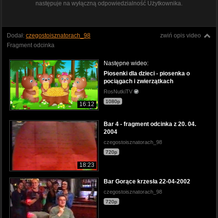
następuje na wyłączną odpowiedzialność Użytkownika.
Dodał:
czegostoisznatorach_98
zwiń opis video
Fragment odcinka
Następne wideo:
Piosenki dla dzieci - piosenka o
pociągach i zwierzątkach
RosNutkiTV
1080p
16:12
Bar 4 - fragment odcinka z 20. 04.
2004
czegostoisznatorach_98
720p
18:23
Bar Gorące krzesła 22-04-2002
czegostoisznatorach_98
720p