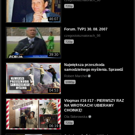
czegostoisznatorach_98
720p
46:07
Forum. TVP1 30. 08. 2007
czegostoisznatorach_98
720p
39:30
Największa przeszkoda
samodzielnego myślenia. Sprawdź
Robert Marchel
1080p
04:53
Vlogmas #16 #17 - PIERWSZY RAZ
NA WROTKACH! UBIERAMY
CHOINKĘ!
Ola Sidorowska
720p
06:19