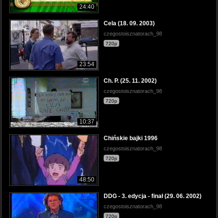
24:40
Cela (18. 09. 2003)
czegostoisznatorach_98
720p
23:54
Ch. P. (25. 11. 2002)
czegostoisznatorach_98
720p
10:37
Chińskie bajki 1996
czegostoisznatorach_98
720p
48:50
DDG - 3. edycja - finał (29. 06. 2002)
czegostoisznatorach_98
720p