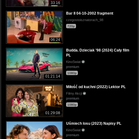
33:16
Bar II 04-10-2002 fragment
czegostoisznatorach_98
720p
06:24
Budda. Dzieciak '98 (2024) Cały film
PL
KinoSwiat
premium
1080p
01:21:14
Miłość od kuchni (2022) Lektor PL
Filmy Akcji
premium
1080p
01:29:08
Uśmiech losu (2023) Napisy PL
KinoSwiat
premium