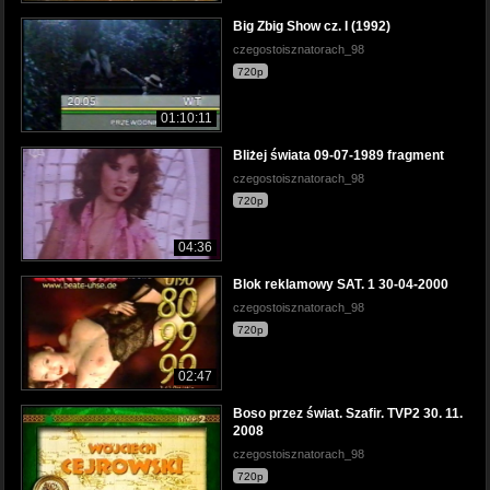
Big Zbig Show cz. I (1992)
czegostoisznatorach_98
720p
01:10:11
Bliżej świata 09-07-1989 fragment
czegostoisznatorach_98
720p
04:36
Blok reklamowy SAT. 1 30-04-2000
czegostoisznatorach_98
720p
02:47
Boso przez świat. Szafir. TVP2 30. 11.
2008
czegostoisznatorach_98
720p