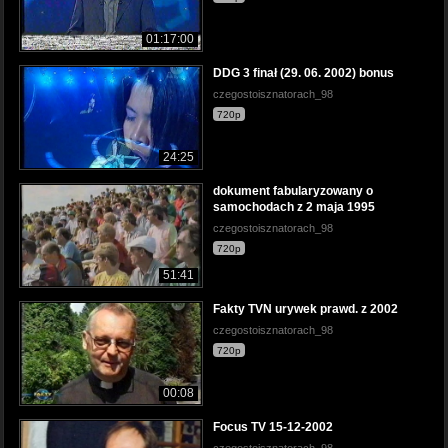
01:17:00
DDG 3 finał (29. 06. 2002) bonus
czegostoisznatorach_98
720p
24:25
dokument fabularyzowany o
samochodach z 2 maja 1995
czegostoisznatorach_98
720p
51:41
Fakty TVN urywek prawd. z 2002
czegostoisznatorach_98
720p
00:08
Focus TV 15-12-2002