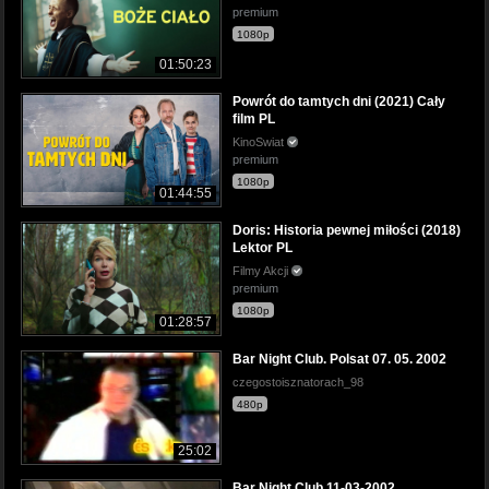
premium
1080p
01:50:23
Powrót do tamtych dni (2021) Cały
film PL
KinoSwiat
premium
1080p
01:44:55
Doris: Historia pewnej miłości (2018)
Lektor PL
Filmy Akcji
premium
1080p
01:28:57
Bar Night Club. Polsat 07. 05. 2002
czegostoisznatorach_98
480p
25:02
Bar Night Club 11-03-2002