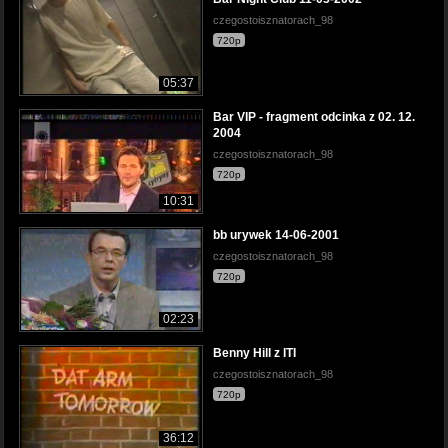
czegostoisznatorach_98
720p
05:37
Bar VIP - fragment odcinka z 02. 12.
2004
czegostoisznatorach_98
720p
10:31
bb urywek 14-06-2001
czegostoisznatorach_98
720p
02:23
Benny Hill z ITI
czegostoisznatorach_98
720p
36:12