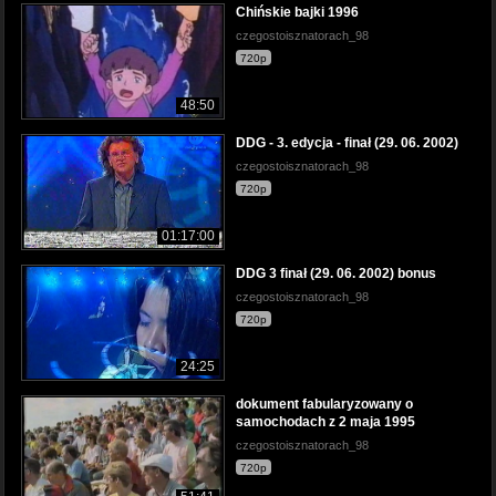
Chińskie bajki 1996
czegostoisznatorach_98
720p
48:50
DDG - 3. edycja - finał (29. 06. 2002)
czegostoisznatorach_98
720p
01:17:00
DDG 3 finał (29. 06. 2002) bonus
czegostoisznatorach_98
720p
24:25
dokument fabularyzowany o
samochodach z 2 maja 1995
czegostoisznatorach_98
720p