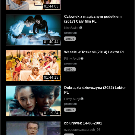
01:44:03
Człowiek z magicznym pudełkiem
(2017) Cały film PL
KinoSwiat
premium
1080p
01:40:44
Wesele w Toskanii (2014) Lektor PL
Filmy Akcji
premium
1080p
01:44:13
Dobra, zła dziewczyna (2022) Lektor
PL
Filmy Akcji
premium
1080p
01:19:24
bb urywek 14-06-2001
czegostoisznatorach_98