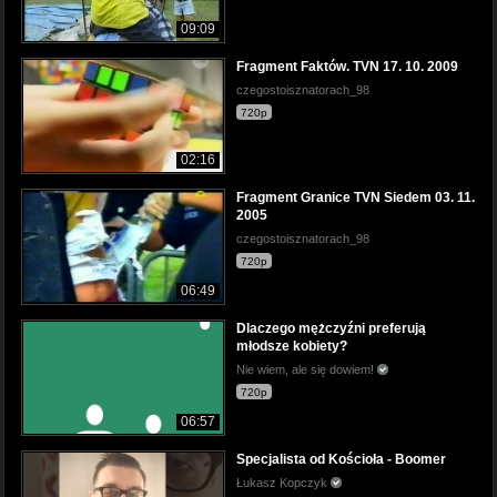
09:09
Fragment Faktów. TVN 17. 10. 2009
czegostoisznatorach_98
720p
02:16
Fragment Granice TVN Siedem 03. 11.
2005
czegostoisznatorach_98
720p
06:49
Dlaczego mężczyźni preferują
młodsze kobiety?
Nie wiem, ale się dowiem!
720p
06:57
Specjalista od Kościoła - Boomer
Łukasz Kopczyk