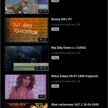
720p
02:23
Benny Hill z ITI
czegostoisznatorach_98
720p
36:12
Big Zbig Show cz. I (1992)
czegostoisznatorach_98
720p
01:10:11
Bliżej świata 09-07-1989 fragment
czegostoisznatorach_98
720p
04:36
Blok reklamowy SAT. 1 30-04-2000