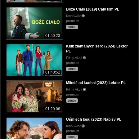
Boże Ciało (2019) Cały film PL
KinoSwiat
premium
1080p
01:50:23
Klub złamanych serc (2024) Lektor
PL
Filmy Akcji
premium
1080p
01:40:52
Miłość od kuchni (2022) Lektor PL
Filmy Akcji
premium
1080p
01:29:08
Uśmiech losu (2023) Napisy PL
KinoSwiat
premium
1080p