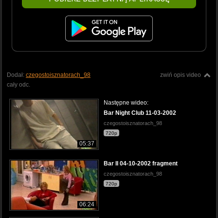
Dodał:
czegostoisznatorach_98
zwiń opis video
cały odc.
Następne wideo:
Bar Night Club 11-03-2002
czegostoisznatorach_98
720p
05:37
Bar II 04-10-2002 fragment
czegostoisznatorach_98
720p
06:24