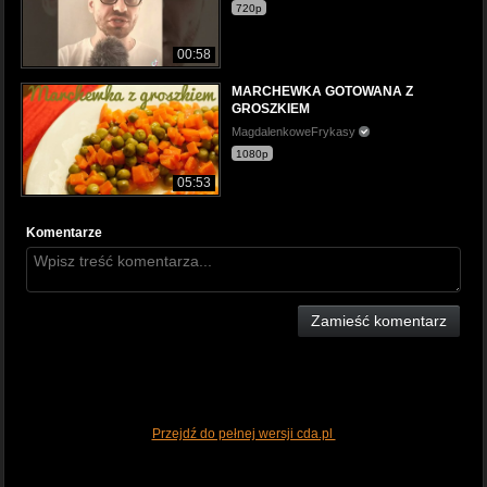
720p
00:58
MARCHEWKA GOTOWANA Z
GROSZKIEM
MagdalenkoweFrykasy
1080p
05:53
Komentarze
Zamieść komentarz
Przejdź do pełnej wersji cda.pl