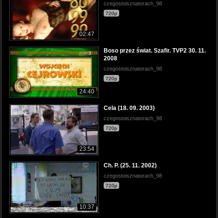
czegostoisznatorach_98
720p
02:47
Boso przez świat. Szafir. TVP2 30. 11.
2008
czegostoisznatorach_98
720p
24:40
Cela (18. 09. 2003)
czegostoisznatorach_98
720p
23:54
Ch. P. (25. 11. 2002)
czegostoisznatorach_98
720p
10:37