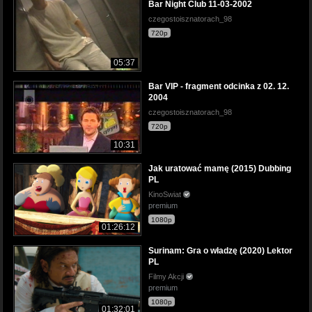
Bar Night Club 11-03-2002
czegostoisznatorach_98
720p
05:37
Bar VIP - fragment odcinka z 02. 12.
2004
czegostoisznatorach_98
720p
10:31
Jak uratować mamę (2015) Dubbing
PL
KinoSwiat
premium
1080p
01:26:12
Surinam: Gra o władzę (2020) Lektor
PL
Filmy Akcji
premium
1080p
01:32:01