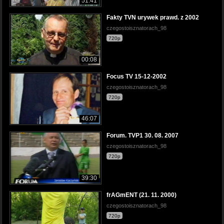
51:41
Fakty TVN urywek prawd. z 2002
czegostoisznatorach_98
720p
00:08
Focus TV 15-12-2002
czegostoisznatorach_98
720p
46:07
Forum. TVP1 30. 08. 2007
czegostoisznatorach_98
720p
39:30
frAGmENT (21. 11. 2000)
czegostoisznatorach_98
720p