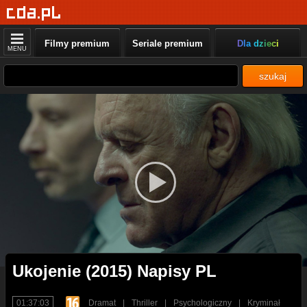
Filmy premium
Seriale premium
Dla dzieci
MENU
szukaj
Ukojenie (2015) Napisy PL
01:37:03
Dramat
|
Thriller
|
Psychologiczny
|
Kryminał