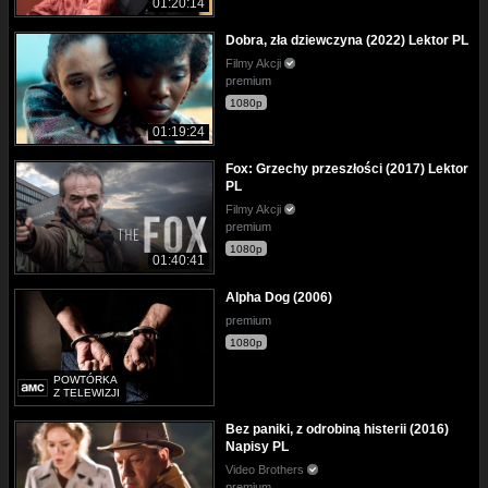
01:20:14
Dobra, zła dziewczyna (2022) Lektor PL
Filmy Akcji
premium
1080p
01:19:24
Fox: Grzechy przeszłości (2017) Lektor
PL
Filmy Akcji
premium
1080p
01:40:41
Alpha Dog (2006)
premium
1080p
POWTÓRKA
Z TELEWIZJI
Bez paniki, z odrobiną histerii (2016)
Napisy PL
Video Brothers
premium