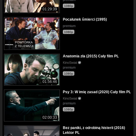
1080p
01:29:39
Pocałunek śmierci (1995)
premium
1080p
POWTÓRKA
Z TELEWIZJI
Anatomia zła (2015) Cały film PL
KinoSwiat
premium
1080p
01:56:46
Psy 3: W imię zasad (2020) Cały film PL
KinoSwiat
premium
1080p
02:00:33
Bez paniki, z odrobiną histerii (2016)
Lektor PL