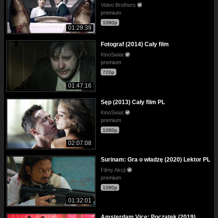
Video Brothers
premium
1080p
01:29:39
Fotograf (2014) Cały film
KinoSwiat
premium
720p
01:47:16
Sęp (2013) Cały film PL
KinoSwiat
premium
1080p
02:07:08
Surinam: Gra o władzę (2020) Lektor PL
Filmy Akcji
premium
1080p
01:32:01
Amsterdam Vice: Początek (2019)