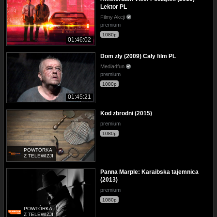
Lektor PL
Filmy Akcji
premium
1080p
01:46:02
Dom zły (2009) Cały film PL
Media4fun
premium
1080p
01:45:21
Kod zbrodni (2015)
premium
1080p
POWTÓRKA
Z TELEWIZJI
Panna Marple: Karaibska tajemnica
(2013)
premium
1080p
POWTÓRKA
Z TELEWIZJI