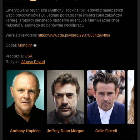
Emerytowany psychiatra (Anthony Hopkins) był jednym z najlepszych
współpracowników FBI. Jednak po tragicznej śmierci córki zakończył
karierę. Tropiący seryjnego mordercę agent Joe Merriweather chce
nakłonić Clancy'ego do ponownej współpracy.
Wersja z lektorem:
https://www.cda.pl/video/293706342a/vfilm
Dodał:
Monolith
Produkcja:
USA
Reżyser:
Afonso Poyart
Anthony Hopkins
Jeffrey Dean Morgan
Colin Farrell
Abb