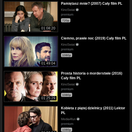
Pamiętasz mnie? (2007) Cały film PL
KinoSwiat
premium
720p
01:08:20
Ciemno, prawie noc (2019) Cały film PL
KinoSwiat
premium
1080p
01:49:04
Prosta historia o morderstwie (2016)
Cały film PL
KinoSwiat
premium
1080p
01:25:29
Kobieta z piątej dzielnicy (2011) Lektor
PL
Media4fun
premium
1080p