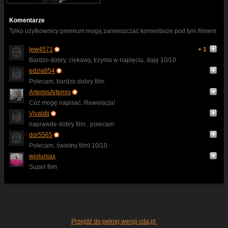
Komentarze
Tylko użytkownicy premium mogą zamieszczać komentarze pod tym filmem
lew4571
+ 1
Bardzo dobry, ciekawy, trzyma w napięciu, daję 10/10
edzia854
Polecam, bardzo dobry film.
ArtemisArtemis
Cóż mogę napisać. Rewelacja!
Vivaldii
naprawde dobry film , polecam
dor5565
Polecam, świetny film! 10/10
wioluniax
Super film
Przejdź do pełnej wersji cda.pl