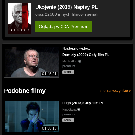
Ukojenie (2015) Napisy PL
oraz 22689 innych filmów i seriali
Oglądaj w CDA Premium
Następne wideo:
Dom zły (2009) Cały film PL
Media4fun
premium
1080p
01:45:21
Podobne filmy
zobacz wszystkie »
Fuga (2018) Cały film PL
KinoSwiat
premium
1080p
01:38:18