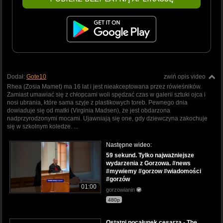
Dodał:
Gote10
zwiń opis video
Rhea (Zosia Mamet) ma 16 lat i jest nieakceptowana przez rówieśników.
Zamiast umawiać się z chłopcami woli spędzać czas w galerii sztuki ojca i
nosi ubrania, które sama szyje z plastikowych toreb. Pewnego dnia
dowiaduje się od matki (Virginia Madsen), że jest obdarzona
nadprzyrodzonymi mocami. Ujawniają się one, gdy dziewczyna zakochuje
się w szkolnym koledze. ...
Następne wideo:
59 sekund. Tylko najważniejsze
wydarzenia z Gorzowa. #news
#mywiemy #gorzow #wiadomości
#gorzów
01:00
gorzowianin
480p
Ostatni pocałunek cesarza - The