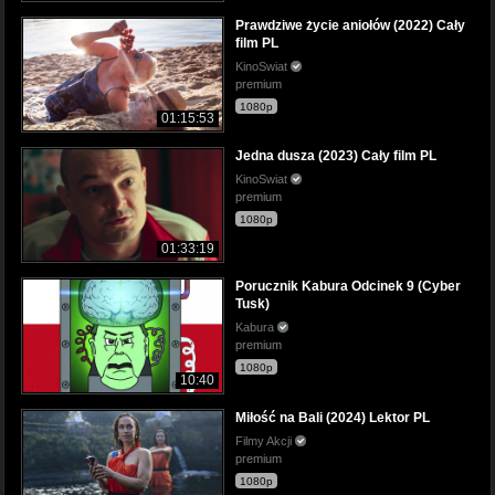
Prawdziwe życie aniołów (2022) Cały
film PL
KinoSwiat
premium
1080p
01:15:53
Jedna dusza (2023) Cały film PL
KinoSwiat
premium
1080p
01:33:19
Porucznik Kabura Odcinek 9 (Cyber
Tusk)
Kabura
premium
1080p
10:40
Miłość na Bali (2024) Lektor PL
Filmy Akcji
premium
1080p