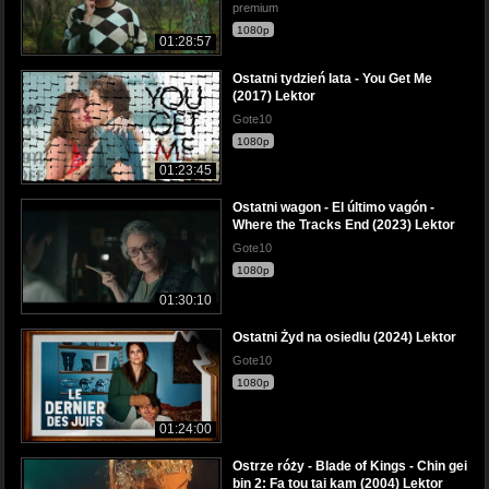
premium
1080p
01:28:57
Ostatni tydzień lata - You Get Me
(2017) Lektor
Gote10
1080p
01:23:45
Ostatni wagon - El último vagón -
Where the Tracks End (2023) Lektor
Gote10
1080p
01:30:10
Ostatni Żyd na osiedlu (2024) Lektor
Gote10
1080p
01:24:00
Ostrze róży - Blade of Kings - Chin gei
bin 2: Fa tou tai kam (2004) Lektor