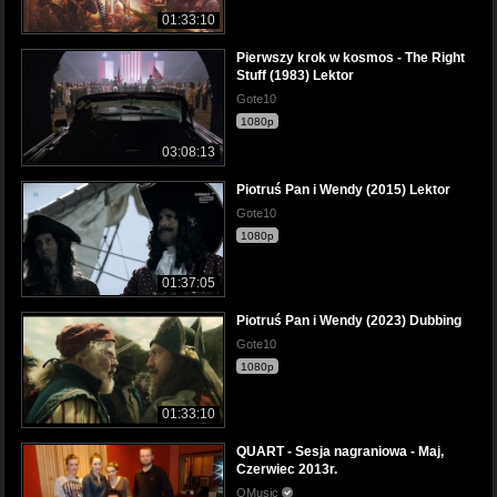
01:33:10
Pierwszy krok w kosmos - The Right
Stuff (1983) Lektor
Gote10
1080p
03:08:13
Piotruś Pan i Wendy (2015) Lektor
Gote10
1080p
01:37:05
Piotruś Pan i Wendy (2023) Dubbing
Gote10
1080p
01:33:10
QUART - Sesja nagraniowa - Maj,
Czerwiec 2013r.
QMusic