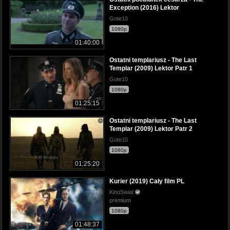
Exception (2016) Lektor
Gote10
1080p
01:40:00
Ostatni templariusz - The Last
Templar (2009) Lektor Patr 1
Gote10
1080p
01:25:15
Ostatni templariusz - The Last
Templar (2009) Lektor Patr 2
Gote10
1080p
01:25:20
Kurier (2019) Cały film PL
KinoSwiat
premium
1080p
01:48:37