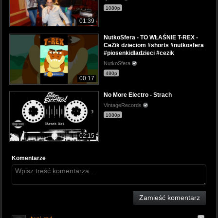
1080p
01:39
NutkoSfera - TO WŁAŚNIE T-REX -
CeZik dzieciom #shorts #nutkosfera
#piosenkidladzieci #cezik
NutkoSfera
480p
00:17
No More Electro - Strach
VintageRecords
1080p
02:15
Komentarze
Zamieść komentarz