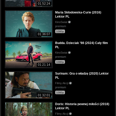
01:52:24
Maria Skłodowska-Curie (2016)
Lektor PL
KinoSwiat
premium
1080p
01:36:07
Budda. Dzieciak '98 (2024) Cały film
PL
KinoSwiat
premium
1080p
01:21:14
Surinam: Gra o władzę (2020) Lektor
PL
Filmy Akcji
premium
1080p
01:32:01
Doris: Historia pewnej miłości (2018)
Lektor PL
Filmy Akcji