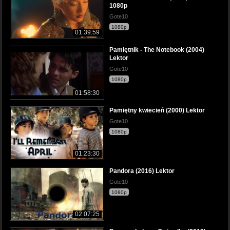
1080p
Gote10
1080p
01:39:59
Pamiętnik - The Notebook (2004)
Lektor
Gote10
1080p
01:58:30
Pamiętny kwiecień (2000) Lektor
Gote10
1080p
01:23:30
Pandora (2016) Lektor
Gote10
1080p
02:07:25