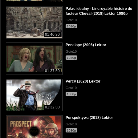
Pałac idealny - Lincroyable histoire du
facteur Cheval (2018) Lektor 1080p
Gote10
1080p
01:40:30
Penelope (2006) Lektor
Gote10
1080p
01:37:50
Percy (2020) Lektor
Gote10
1080p
01:32:30
Perspektywa (2018) Lektor
Gote10
1080p