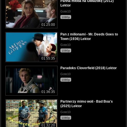
Panna młoda na Gwiazdkę (2012)
Lektor
Gote10
1080p
01:25:00
Pan z milionami - Mr. Deeds Goes to
Town (1936) Lektor
Gote10
1080p
01:55:35
Paradoks Cloverfield (2018) Lektor
Gote10
1080p
01:36:35
Partnerzy mimo woli - Bad Boa's
(2025) Lektor
Gote10
1080p
01:32:20