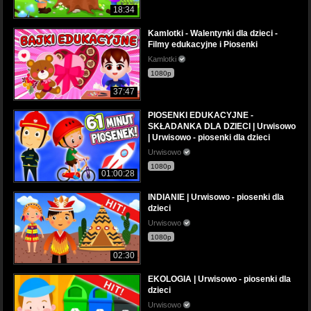
18:34
Kamlotki - Walentynki dla dzieci -
Filmy edukacyjne i Piosenki
Kamlotki
1080p
37:47
PIOSENKI EDUKACYJNE -
SKŁADANKA DLA DZIECI | Urwisowo
| Urwisowo - piosenki dla dzieci
Urwisowo
1080p
01:00:28
INDIANIE | Urwisowo - piosenki dla
dzieci
Urwisowo
1080p
02:30
EKOLOGIA | Urwisowo - piosenki dla
dzieci
Urwisowo