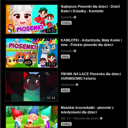
Najlepsze Piosenki dla dzieci - Dzień
Babci i Dziadka - Kamlotki
Kamlotki
1080p
16:33
KAMLOTKI - Antarktyda, Mały Kotek i
inne - Polskie piosenki dla dzieci
Kamlotki
480p
19:52
PIKNIK NA ŁĄCE Piosenka dla dzieci
#URWISOWO #shorts
Urwisowo
480p
00:34
Malutkie krasnoludki - piosenki z
teledyskami dla dzieci
Miś TV - Piosenki dla dzieci
1080p