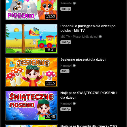
Kamlotki
1080p
13:53
Piosenki o pociągach dla dzieci po
polsku - Miś TV
Miś TV - Piosenki dla dzieci
1080p
15:31
Jesienne piosenki dla dzieci
Kamlotki
480p
12:15
Najlepsze ŚWIĄTECZNE PIOSENKI
dla dzieci
Kamlotki
1080p
30:45
Najlepsze Piosenki dla dzieci - OTO