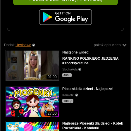
Dodał:
Urwisowo
pokaż opis video
Następne wideo:
RANKING POLSKIEGO JEDZENIA
#shortsyoutube
SlodkaAda
480p
01:00
Piosenki dla dzieci - Najlepsze!
Kamlotki
1080p
27:00
Najlepsze Piosenki dla dzieci - Kotek
Rozrabiaka - Kamlotki