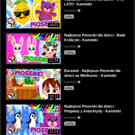
LATO - Kamlotki
Kamlotki
480p
18:01
Najlepsze Piosenki dla dzieci - Białe
Króliczki - Kamlotki
Kamlotki
1080p
12:24
Baranek - Najlepsze Piosenki dla
dzieci na Wielkanoc - Kamlotki
Kamlotki
480p
16:11
Najlepsze Piosenki dla dzieci -
Pingwiny z Antarktydy - Kamlotki
Kamlotki
1080p
15:24