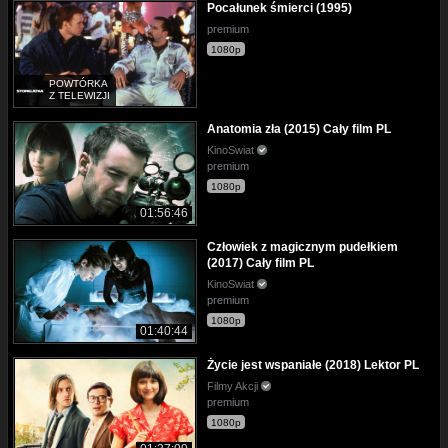
Pocałunek śmierci (1995)
premium
1080p
POWTÓRKA
Z TELEWIZJI
Anatomia zła (2015) Cały film PL
KinoSwiat
premium
1080p
01:56:46
Człowiek z magicznym pudełkiem
(2017) Cały film PL
KinoSwiat
premium
1080p
01:40:44
Życie jest wspaniałe (2018) Lektor PL
Filmy Akcji
premium
1080p