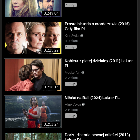
1080p
01:49:04
Prosta historia o morderstwie (2016)
Cały film PL
KinoSwiat
premium
1080p
01:25:29
Kobieta z piątej dzielnicy (2011) Lektor
PL
Media4fun
premium
1080p
01:20:14
Miłość na Bali (2024) Lektor PL
Filmy Akcji
premium
1080p
01:52:24
Doris: Historia pewnej miłości (2018)
Lektor PL