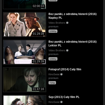
02:00:33
Bez paniki, z odrobiną histerii (2016)
Napisy PL
Video Brothers
premium
1080p
01:29:39
Bez paniki, z odrobiną histerii (2016)
Lektor PL
Video Brothers
premium
1080p
01:29:39
Fotograf (2014) Cały film
KinoSwiat
premium
720p
01:47:16
Sęp (2013) Cały film PL
KinoSwiat