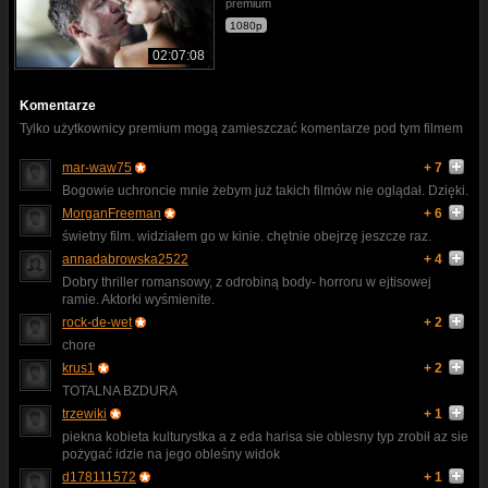
premium
1080p
02:07:08
Komentarze
Tylko użytkownicy premium mogą zamieszczać komentarze pod tym filmem
mar-waw75
+ 7
Bogowie uchroncie mnie żebym już takich filmów nie oglądał. Dzięki.
MorganFreeman
+ 6
świetny film. widziałem go w kinie. chętnie obejrzę jeszcze raz.
annadabrowska2522
+ 4
Dobry thriller romansowy, z odrobiną body- horroru w ejtisowej
ramie. Aktorki wyśmienite.
rock-de-wet
+ 2
chore
krus1
+ 2
TOTALNA BZDURA
trzewiki
+ 1
piekna kobieta kulturystka a z eda harisa sie oblesny typ zrobił az sie
pożygać idzie na jego obleśny widok
d178111572
+ 1