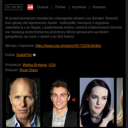
01:39:39
Dramat
|
Thriller
|
Kryminał
|
Romans
W prowincjonalnym miasteczku managerka siłowni Lou (Kristen Stewart)
traci głowę dla tajemniczej Jackie - kulturystki, marzącej o wygraniu
zawodów w Las Vegas. Landrynkowe kolory i szelest ortalionowych dresów
nie maskują wszechobecnej przemocy, której sprawcami są lokalni
gangsterzy, na czele z ojcem Lou (Ed Harris).
Wersja z napisami:
https://www.cda.pl/video/29273259c9/vfilm
Dodał:
GutekFilm
Produkcja:
Wielka Brytania
,
USA
Reżyser:
Rose Glass