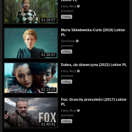
Filmy Akcji
premium
1080p
01:28:57
Maria Skłodowska-Curie (2016) Lektor
PL
KinoSwiat
premium
1080p
01:36:07
Dobra, zła dziewczyna (2022) Lektor PL
Filmy Akcji
premium
1080p
01:19:24
Fox: Grzechy przeszłości (2017) Lektor
PL
Filmy Akcji
premium
1080p
01:40:41