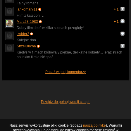
Fajny romans
jankomar711
+ 1
Film z kategorii L
Marc23-1983
+ 1
Dobry film choć w kilku scenach przegięty!
swider2
Kolejne dno
StrzelBucha
Kiedyś w filmach królowały piękne, delikatne kobiety....Teraz strach
po takim filmie iść spać.
Pokaż więcej komentarzy
Przejdź do pełnej wersji cda.pl
Nasz serwis wykorzystuje pliki cookie (zobacz
naszą politykę
). Warunki
przechowywania lub dostępu do plików cookies możesz zmienić w