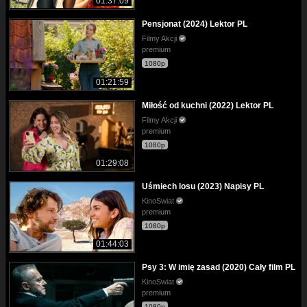
01:37:09
Pensjonat (2024) Lektor PL
Filmy Akcji
premium
1080p
01:21:59
Miłość od kuchni (2022) Lektor PL
Filmy Akcji
premium
1080p
01:29:08
Uśmiech losu (2023) Napisy PL
KinoSwiat
premium
1080p
01:44:03
Psy 3: W imię zasad (2020) Cały film PL
KinoSwiat
premium
1080p