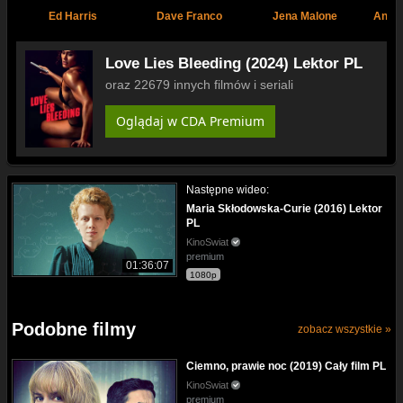
Ed Harris
Dave Franco
Jena Malone
Anna
Love Lies Bleeding (2024) Lektor PL
oraz 22679 innych filmów i seriali
Oglądaj w CDA Premium
Następne wideo:
Maria Skłodowska-Curie (2016) Lektor
PL
KinoSwiat
premium
01:36:07
1080p
Podobne filmy
zobacz wszystkie »
Ciemno, prawie noc (2019) Cały film PL
KinoSwiat
premium