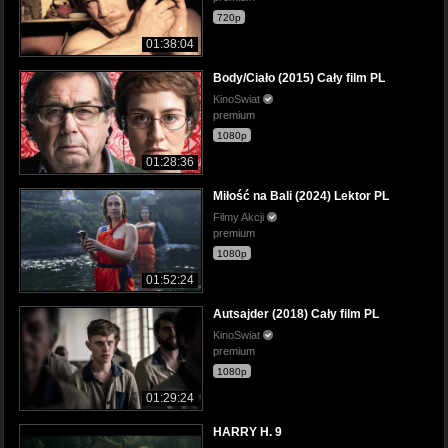
720p
01:38:04
Body/Ciało (2015) Cały film PL
KinoSwiat
premium
1080p
01:28:36
Miłość na Bali (2024) Lektor PL
Filmy Akcji
premium
1080p
01:52:24
Autsajder (2018) Cały film PL
KinoSwiat
premium
1080p
01:29:24
HARRY H. 9