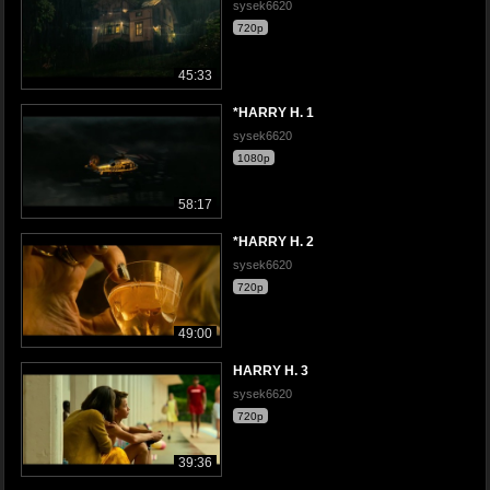
sysek6620
720p
45:33
*HARRY H. 1
sysek6620
1080p
58:17
*HARRY H. 2
sysek6620
720p
49:00
HARRY H. 3
sysek6620
720p
39:36