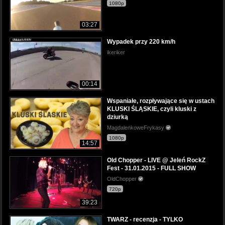
1080p
03:27
Wypadek przy 220 km/h
ikeriker
00:14
Wspaniałe, rozpływające się w ustach
KLUSKI ŚLĄSKIE, czyli kluski z
dziurką
MagdalenkoweFrykasy
1080p
14:57
Old Chopper - LIVE @ Jeleń RockZ
Fest - 31.01.2015 - FULL SHOW
OldChopper
720p
39:23
TWARZ - recenzja - TYLKO