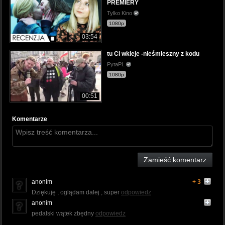
PREMIERY
Tylko Kino
1080p
03:54
tu Ci wkleje -nieśmieszny z kodu
PytaPL
1080p
00:51
Komentarze
Zamieść komentarz
anonim
+ 3
Dziękuję , oglądam dalej , super
odpowiedz
anonim
pedalski wątek zbędny
odpowiedz