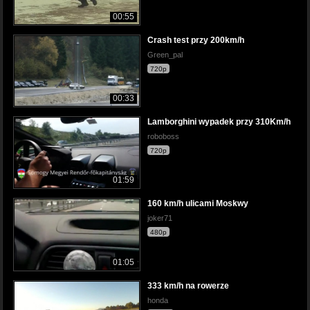
00:55
Crash test przy 200km/h
Green_pal
720p
00:33
Lamborghini wypadek przy 310Km/h
roboboss
720p
01:59
160 km/h ulicami Moskwy
joker71
480p
01:05
333 km/h na rowerze
honda