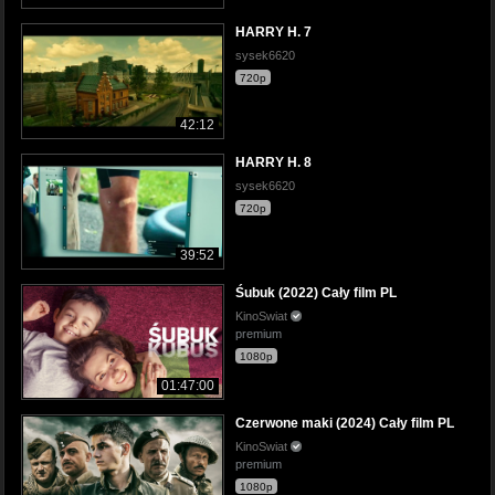
HARRY H. 7
sysek6620
720p
42:12
HARRY H. 8
sysek6620
720p
39:52
Śubuk (2022) Cały film PL
KinoSwiat
premium
1080p
01:47:00
Czerwone maki (2024) Cały film PL
KinoSwiat
premium
1080p