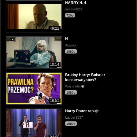
HARRY H. 4
sysek6620
720p
49:22
H
Aksolot
1080p
10:14
Brudny Harry: Bohater
konserwatystów?
Wojna Idei
1080p
16:51
Harry Potter rapuje
kacper1337
1080p
04:00