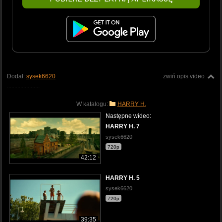
Dodał:
sysek6620
zwiń opis video
......................
W katalogu:
HARRY H.
Następne wideo:
HARRY H. 7
sysek6620
720p
42:12
HARRY H. 5
sysek6620
720p
39:35