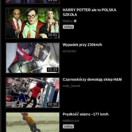
HARRY POTTER ale to POLSKA
SZKOŁA
Waksy
1080p
10:41
Wypadek przy 230km/h
wrzucam
01:33
Czarnoskórzy demolują sklep H&M
maly_bartek
00:30
Prędkość wiatru ~177 km/h
wabiszczur
1080p