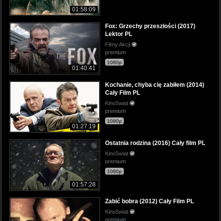
01:58:09
Fox: Grzechy przeszłości (2017)
Lektor PL
Filmy Akcji
premium
1080p
01:40:41
Kochanie, chyba cię zabiłem (2014)
Cały Film PL
KinoSwiat
premium
1080p
01:27:19
Ostatnia rodzina (2016) Cały film PL
KinoSwiat
premium
1080p
01:57:28
Zabić bobra (2012) Cały Film PL
KinoSwiat
premium