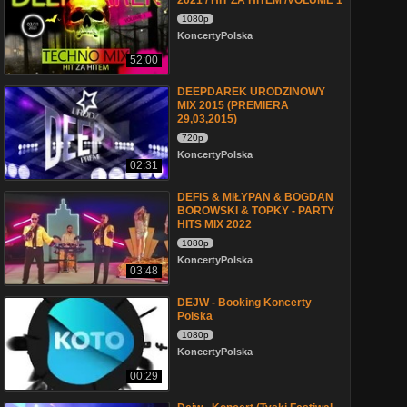
2021 / HIT ZA HITEM /VOLUME 1
1080p
KoncertyPolska
52:00
DEEPDAREK URODZINOWY
MIX 2015 (PREMIERA
29,03,2015)
720p
KoncertyPolska
02:31
DEFIS & MIŁYPAN & BOGDAN
BOROWSKI & TOPKY - PARTY
HITS MIX 2022
1080p
KoncertyPolska
03:48
DEJW - Booking Koncerty
Polska
1080p
KoncertyPolska
00:29