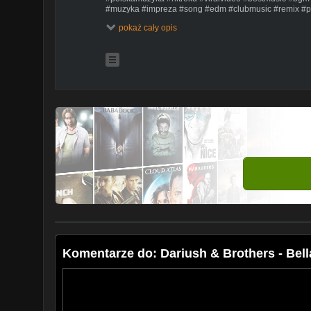
#muzyka #impreza #song #edm #clubmusic #remix #pa
#popculture#summervibes #radiohit #melodic #goodv
pokaż cały opis
Klimatyczny / Chill,#chillout #nightdrive #lofi #mood
Komentarze do: Dariush & Brothers - Bell