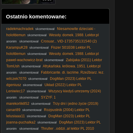
Ostatnio komentowane:
radekmachradek
Niesamowite dzieciaki -
skomentował
Magic Kid1993 [Lektor PL]
holofdemun
Wesoły. domek. 1988. Lektor.pl
skomentował
Crosuar... VID-1735735131540 (2)
anonim
skomentował
KarampuK28
Fiszer S01E08 Lektor PL
skomentował
holofdemun
Wesoły. domek. 1988. Lektor.pl
skomentował
pawel-wachowicz-brat
Zabijaka (2011) Lektor
skomentował
PL
TomUsh
Afrykańska. królowa. 1951. Lektor.pl
skomentował
1080p
Fabbricante. di. lacrime. Rzeźbiarz. łez.
anonim
skomentował
2024. Lektor.pl
wilczek7070
DogMan (2023) Lektor PL
skomentował
dgeniusz
Układ (2022) Lektor PL
skomentował
Leniwiec17
Wszyscy kiedyś umrzemy (2024)
skomentował
Lektor PL
SYZYF. 1
anonim
skomentował
marekorlik852
Trzy dni i jedno życie (2019)
skomentował
Lektor PL
canari89
Rozpustnik (2004) Lektor PL
skomentował
lelusiaaa11
DogMan (2023) Lektor PL
skomentował
joanna-puchalka2
DogMan (2023) Lektor PL
skomentował
Thruller ..oddzi..ał lektor PL 2010
anonim
skomentował