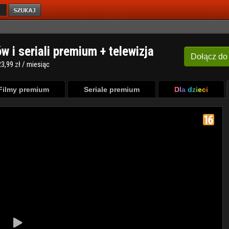
ów i seriali premium + telewizja
Dołącz
do
3,99 zł / miesiąc
Filmy premium
Seriale premium
Dla dzieci