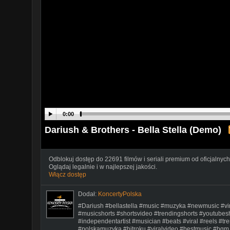
0:00
Dariush & Brothers - Bella Stella (Demo)
Odblokuj dostęp do 22691 filmów i seriali premium od oficjalnych
Oglądaj legalnie i w najlepszej jakości.
Włącz dostęp
Dodał:
KoncertyPolska
#Dariush #bellastella #music #muzyka #newmusic #vira
#musicshorts #shortsvideo #trendingshorts #youtube
#independentartist #musician #beats #viral #reels #t
#polskamuzyka #hitroku #viralvideo #bestmusic #bgm