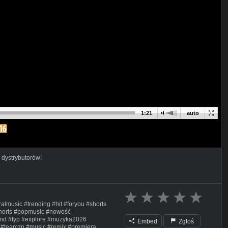
1:21
auto
 dystrybutorów!
lmusic #trending #hit #foryou #shorts
shorts #popmusic #nowość
rend #fyp #explore #muzyka2026
Embed
Zgłoś
 #teamzp #music #remix #premiera