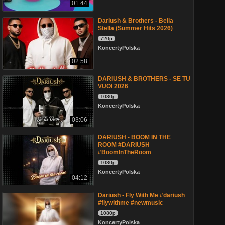
01:44
Dariush & Brothers - Bella
Stella (Summer Hits 2026)
720p
KoncertyPolska
02:58
DARIUSH & BROTHERS - SE TU
VUOI 2026
1080p
KoncertyPolska
03:06
DARIUSH - BOOM IN THE
ROOM #DARIUSH
#BoomInTheRoom
1080p
KoncertyPolska
04:12
Dariush - Fly With Me #dariush
#flywithme #newmusic
1080p
KoncertyPolska