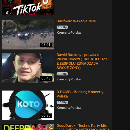
00:30
Darłówko Wakacje 2018
1080p
KoncertyPolska
03:01
Dawid Narożny i prawda o
Piękni i Młodzi ( JAK KOLEDZY
Z ZESPOŁU ZDRADZAJĄ
SWOJE ŻONY)
1080p
05:43
KoncertyPolska
D BOMB - Booking Koncerty
Polska
1080p
KoncertyPolska
00:35
DeepDarek - Techno Party Mix