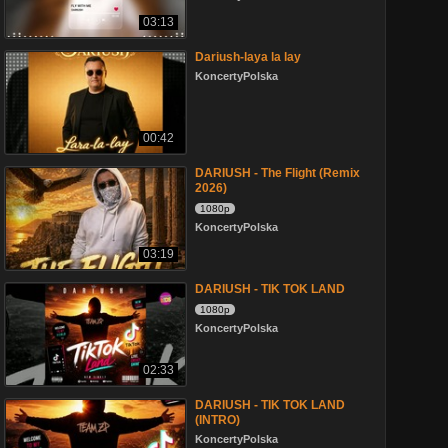
03:13
Dariush-laya la lay
KoncertyPolska
00:42
DARIUSH - The Flight (Remix
2026)
1080p
KoncertyPolska
03:19
DARIUSH - TIK TOK LAND
1080p
KoncertyPolska
02:33
DARIUSH - TIK TOK LAND
(INTRO)
KoncertyPolska