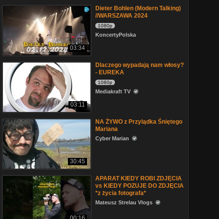
Dieter Bohlen (Modern Talking)
//WARSZAWA 2024
1080p
KoncertyPolska
03:34
Dlaczego wypadają nam włosy?
- EUREKA
1080p
Mediakraft TV
03:11
NA ŻYWO z Przylądka Śniętego
Mariana
Cyber Marian
30:45
APARAT KIEDY ROBI ZDJĘCIA
vs KIEDY POZUJE DO ZDJĘCIA
*z życia fotografa*
Mateusz Strelau Vlogs
00:16