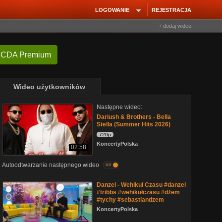
LOGOWANIE
REJESTRACJA
+ dodaj wideo
 CDA Premium
Wideo użytkowników
Następne wideo:
Dariush & Brothers - Bella
Stella (Summer Hits 2026)
720p
KoncertyPolska
02:58
Autoodtwarzanie następnego wideo
on
Danzel - Wehikuł Czasu #danzel
#tribbs #wehikułczasu #dżem
#tychy #sebastiandzem
KoncertyPolska