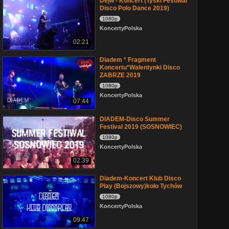
Dejw - Koncert (Tyski Festiwal
Disco Polo Dance 2019)
1080p
KoncertyPolska
02:21
Diadem * Fragment
Koncertu*Walentynki Disco
ZABRZE 2019
1080p
KoncertyPolska
07:44
DIADEM-Disco Summer
Festival 2019 (SOSNOWIEC)
1080p
KoncertyPolska
02:39
Diadem-Koncert Klub Disco
Play (Bojszowy)koło Tychów
1080p
KoncertyPolska
09:47