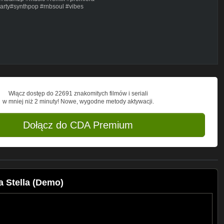
rty#synthpop #rnbsoul #vibes
ibes
Włącz dostęp do 22691 znakomitych filmów i seriali
w mniej niż 2 minuty! Nowe, wygodne metody aktywacji.
Dołącz do CDA Premium
a Stella (Demo)