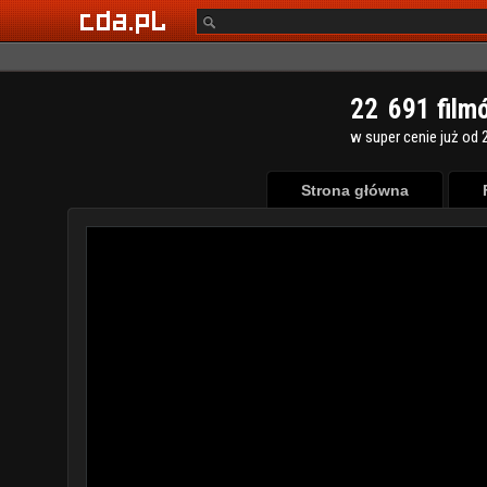
2
2
6
9
1
film
w super cenie już od 2
Strona główna