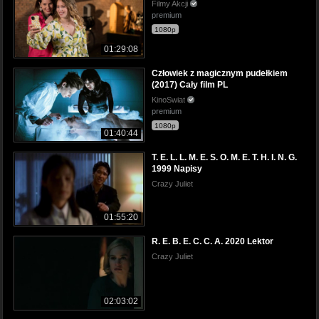
Filmy Akcji
premium
1080p
01:29:08
Człowiek z magicznym pudełkiem
(2017) Cały film PL
KinoSwiat
premium
1080p
01:40:44
T. E. L. L. M. E. S. O. M. E. T. H. I. N. G.
1999 Napisy
Crazy Juliet
01:55:20
R. E. B. E. C. C. A. 2020 Lektor
Crazy Juliet
02:03:02