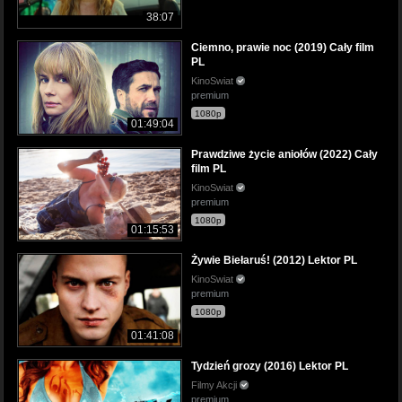
38:07
Ciemno, prawie noc (2019) Cały film
PL
KinoSwiat
premium
1080p
01:49:04
Prawdziwe życie aniołów (2022) Cały
film PL
KinoSwiat
premium
1080p
01:15:53
Żywie Biełaruś! (2012) Lektor PL
KinoSwiat
premium
1080p
01:41:08
Tydzień grozy (2016) Lektor PL
Filmy Akcji
premium