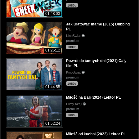
1080p
01:48:03
Jak uratować mamę (2015) Dubbing
PL
KinoSwiat
premium
1080p
01:26:12
Powrót do tamtych dni (2021) Cały
film PL
KinoSwiat
premium
1080p
01:44:55
Miłość na Bali (2024) Lektor PL
Filmy Akcji
premium
1080p
01:52:24
Miłość od kuchni (2022) Lektor PL