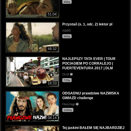
480p
51:04
Przystań (s. 1, odc. 2) lektor pl
mja85
480p
48:32
NAJLEPSZY TATA EVER | TOUR
POCIAGIEM PO CORRALEJO |
FUERTEVENTURA 2017 | DLM
DLM
720p
16:33
ODGADNIJ prawdziwe NAZWISKA
GWIAZD challenge
Hasztagi
1080p
08:14
Tej jaskini BAŁEM SIĘ NAJBARDZIEJ