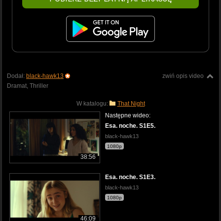
Dodał:
black-hawk13
zwiń opis video
Dramat, Thriller
W katalogu:
That Night
Następne wideo:
Esa. noche. S1E5.
black-hawk13
1080p
38:56
Esa. noche. S1E3.
black-hawk13
1080p
46:09