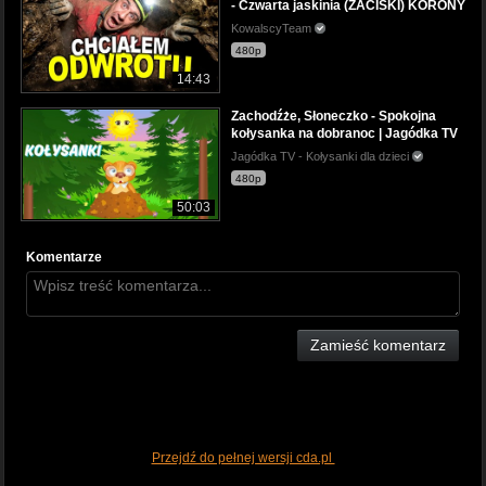
- Czwarta jaskinia (ZACISKI) KORONY
KowalscyTeam
480p
14:43
Zachodźże, Słoneczko - Spokojna
kołysanka na dobranoc | Jagódka TV
Jagódka TV - Kołysanki dla dzieci
480p
50:03
Komentarze
Zamieść komentarz
Przejdź do pełnej wersji cda.pl