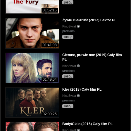
1080p
01:52:15
Żywie Biełaruś! (2012) Lektor PL
KinoSwiat
premium
1080p
01:41:08
Ciemno, prawie noc (2019) Cały film
PL
KinoSwiat
premium
1080p
01:49:04
Kler (2018) Cały film PL
KinoSwiat
premium
1080p
02:09:25
Body/Ciało (2015) Cały film PL
KinoSwiat