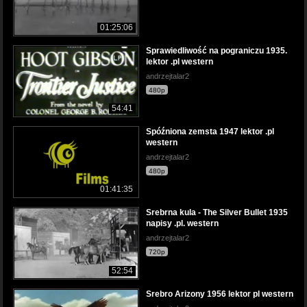
01:25:06
Sprawiedliwość na pograniczu 1935.
lektor .pl western
andrzejtalar2
480p
54:41
Spóźniona zemsta 1947 lektor .pl
western
andrzejtalar2
480p
01:41:35
Srebrna kula - The Silver Bullet 1935
napisy .pl. western
andrzejtalar2
720p
52:54
Srebro Arizony 1956 lektor pl western