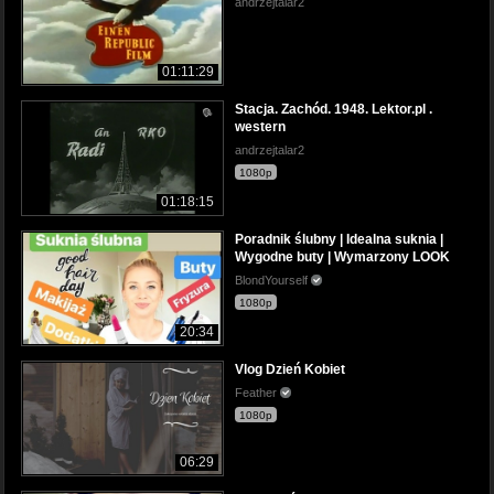
andrzejtalar2
01:11:29
Stacja. Zachód. 1948. Lektor.pl .
western
andrzejtalar2
1080p
01:18:15
Poradnik ślubny | Idealna suknia |
Wygodne buty | Wymarzony LOOK
BlondYourself
1080p
20:34
Vlog Dzień Kobiet
Feather
1080p
06:29