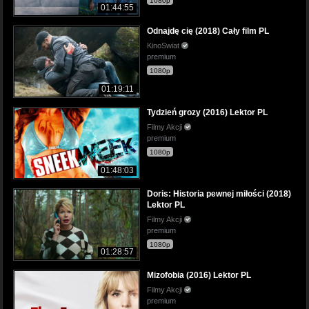
1080p
01:44:55
Odnajdę cię (2018) Cały film PL
KinoSwiat
premium
1080p
01:19:11
Tydzień grozy (2016) Lektor PL
Filmy Akcji
premium
1080p
01:48:03
Doris: Historia pewnej miłości (2018)
Lektor PL
Filmy Akcji
premium
1080p
01:28:57
Mizofobia (2016) Lektor PL
Filmy Akcji
premium