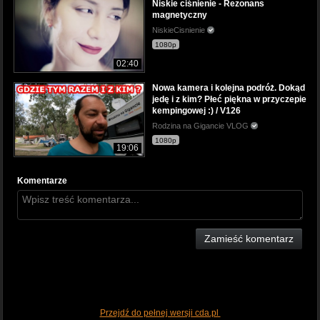
Niskie ciśnienie - Rezonans
magnetyczny
NiskieCisnienie
1080p
02:40
Nowa kamera i kolejna podróż. Dokąd
jedę i z kim? Płeć piękna w przyczepie
kempingowej :) / V126
Rodzina na Gigancie VLOG
1080p
19:06
Komentarze
Zamieść komentarz
Przejdź do pełnej wersji cda.pl