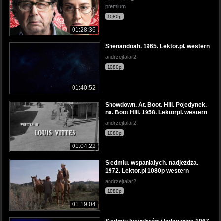
premium
1080p
01:28:36
Shenandoah. 1965. Lektor.pl. western
andrzejtalar2
1080p
01:40:52
Showdown. At. Boot. Hill. Pojedynek.
na. Boot Hill. 1958. Lektorpl. western
andrzejtalar2
1080p
01:04:22
Siedmiu. wspaniałych. nadjeżdża.
1972. Lektor.pl 1080p western
andrzejtalar2
1080p
01:19:04