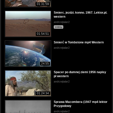
01:31:59
Smierc. jezdzi. konno. 1967. Lektor.pl.
western
andrzejtalar2
1080p
01:54:51
Smierć w Tombstone mp4 Western
andrzejtalar2
24:55
Spacer po dumnej ziemi 1956 napisy
pl western
andrzejtalar2
01:24:34
Sprawa Macombera (1947 mp4 lektor
Przygodowy
andrzejtalar2