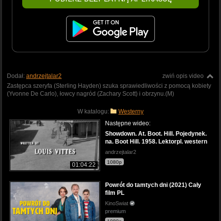
Dodał:
andrzejtalar2
zwiń opis video
Zastępca szeryfa (Sterling Hayden) szuka sprawiedliwości z pomocą kobiety
(Yvonne De Carlo), łowcy nagród (Zachary Scott) i obrzynu.(M)
W katalogu:
Westerny
Następne wideo:
Showdown. At. Boot. Hill. Pojedynek.
na. Boot Hill. 1958. Lektorpl. western
andrzejtalar2
1080p
01:04:22
Powrót do tamtych dni (2021) Cały
film PL
KinoSwiat
premium