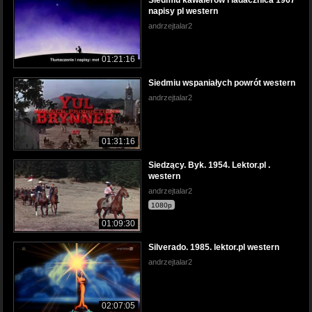
Siedmiu kawalerów i ladacznica 1967
napisy pl western
andrzejtalar2
01:21:16
Siedmiu wspaniałych powrót western
andrzejtalar2
01:31:16
Siedzący. Byk. 1954. Lektor.pl .
western
andrzejtalar2
1080p
01:09:30
Silverado. 1985. lektor.pl western
andrzejtalar2
02:07:05