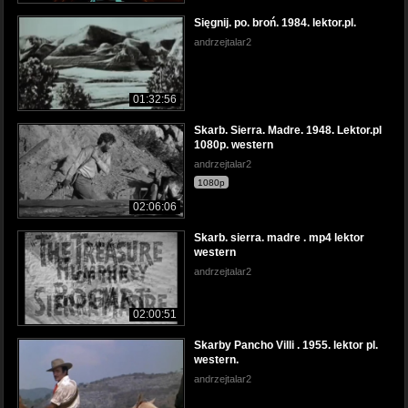
Sięgnij. po. broń. 1984. lektor.pl.
andrzejtalar2
01:32:56
Skarb. Sierra. Madre. 1948. Lektor.pl
1080p. western
andrzejtalar2
1080p
02:06:06
Skarb. sierra. madre . mp4 lektor
western
andrzejtalar2
02:00:51
Skarby Pancho Villi . 1955. lektor pl.
western.
andrzejtalar2