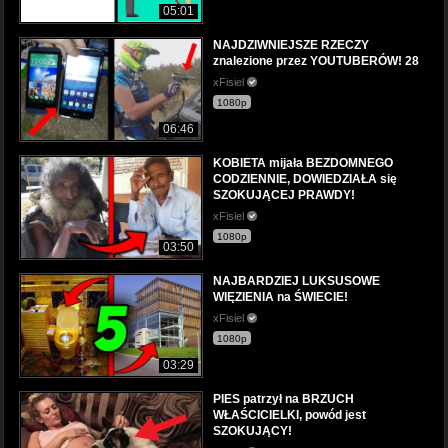
05:01
NAJDZIWNIEJSZE RZECZY
znalezione przez YOUTUBERÓW! 28
xFisiel
1080p
06:46
KOBIETA mijała BEZDOMNEGO
CODZIENNIE, DOWIEDZIAŁA się
SZOKUJĄCEJ PRAWDY!
xFisiel
1080p
03:50
NAJBARDZIEJ LUKSUSOWE
WIĘZIENIA na ŚWIECIE!
xFisiel
1080p
03:29
PIES patrzył na BRZUCH
WŁAŚCICIELKI, powód jest
SZOKUJĄCY!