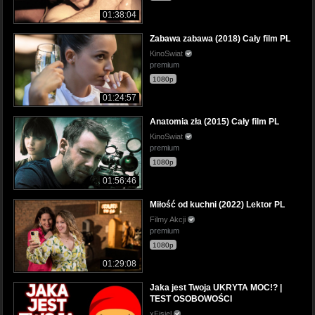
01:38:04
Zabawa zabawa (2018) Cały film PL
KinoSwiat
premium
1080p
01:24:57
Anatomia zła (2015) Cały film PL
KinoSwiat
premium
1080p
01:56:46
Miłość od kuchni (2022) Lektor PL
Filmy Akcji
premium
1080p
01:29:08
Jaka jest Twoja UKRYTA MOC!? |
TEST OSOBOWOŚCI
xFisiel