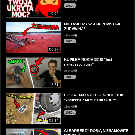
1080p
10:02
NIE UWIERZYSZ JAK POWSTAJE
ŻURAWINA!
xFisiel
1080p
06:37
KUPIŁEM NOKIĘ 3310! *test
najlepszych gier*
xFisiel
1080p
13:51
EKSTREMALNY TEST NOKII 3310!
*zrzucona z MOSTU do WODY*
xFisiel
1080p
09:44
CI BARBERZY ROBIĄ NIESAMOWITE