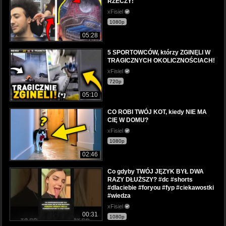
RZECZY!
xFisiel
1080p
05:28
5 SPORTOWCÓW, którzy ZGINĘLI W
TRAGICZNYCH OKOLICZNOŚCIACH!
xFisiel
720p
05:10
CO ROBI TWÓJ KOT, kiedy NIE MA
CIĘ W DOMU?
xFisiel
1080p
02:46
Co gdyby TWÓJ JĘZYK BYŁ DWA
RAZY DŁUŻSZY? #dc #shorts
#dlaciebie #foryou #fyp #ciekawostki
#wiedza
xFisiel
00:31
1080p