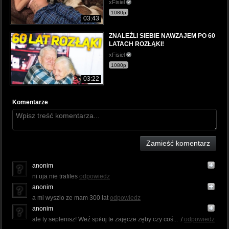
xFisiel
1080p
03:43
ZNALEŹLI SIEBIE NAWZAJEM PO 60
LATACH ROZŁĄKI!
xFisiel
1080p
03:22
Komentarze
Zamieść komentarz
anonim
ni uja nie trafiles
odpowiedz
anonim
a mi wyszlo ze mam 300 lat
odpowiedz
anonim
ale ty seplenisz! Weź spiłuj te zajęcze zęby czy coś... :/
odpowiedz