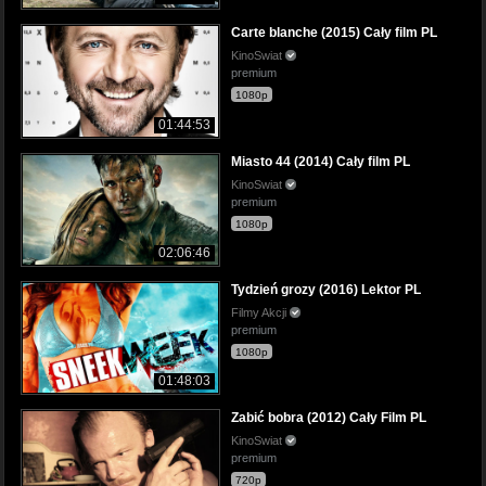
Carte blanche (2015) Cały film PL
KinoSwiat
premium
1080p
01:44:53
Miasto 44 (2014) Cały film PL
KinoSwiat
premium
1080p
02:06:46
Tydzień grozy (2016) Lektor PL
Filmy Akcji
premium
1080p
01:48:03
Zabić bobra (2012) Cały Film PL
KinoSwiat
premium
720p