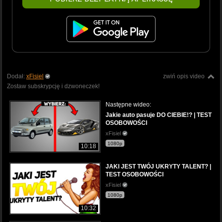
Dodał:
xFisiel
zwiń opis video
Zostaw subskrypcję i dzwoneczek!
Następne wideo:
Jakie auto pasuje DO CIEBIE!? | TEST
OSOBOWOŚCI
xFisiel
1080p
10:18
JAKI JEST TWÓJ UKRYTY TALENT? |
TEST OSOBOWOŚCI
xFisiel
1080p
10:32