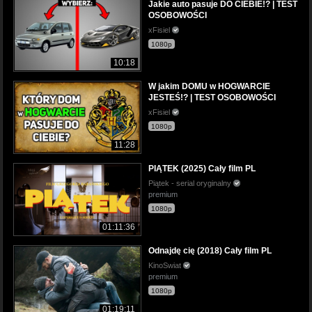
Jakie auto pasuje DO CIEBIE!? | TEST
OSOBOWOŚCI
xFisiel
1080p
10:18
W jakim DOMU w HOGWARCIE
JESTEŚ!? | TEST OSOBOWOŚCI
xFisiel
1080p
11:28
PIĄTEK (2025) Cały film PL
Piątek - serial oryginalny
premium
1080p
01:11:36
Odnajdę cię (2018) Cały film PL
KinoSwiat
premium
1080p
01:19:11