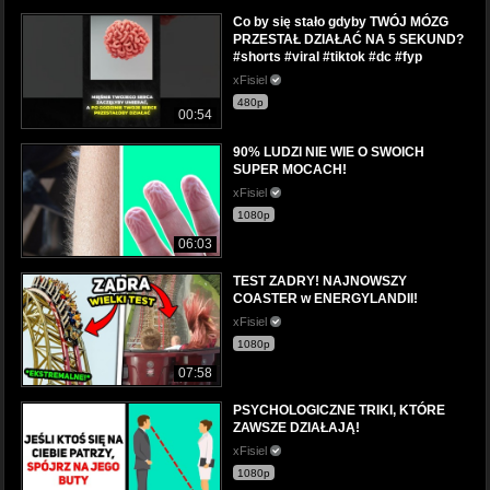
Co by się stało gdyby TWÓJ MÓZG
PRZESTAŁ DZIAŁAĆ NA 5 SEKUND?
#shorts #viral #tiktok #dc #fyp
xFisiel
480p
00:54
90% LUDZI NIE WIE O SWOICH
SUPER MOCACH!
xFisiel
1080p
06:03
TEST ZADRY! NAJNOWSZY
COASTER w ENERGYLANDII!
xFisiel
1080p
07:58
PSYCHOLOGICZNE TRIKI, KTÓRE
ZAWSZE DZIAŁAJĄ!
xFisiel
1080p