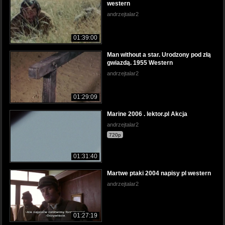
western
andrzejtalar2
01:39:00
Man without a star. Urodzony pod złą
gwiazdą. 1955 Western
andrzejtalar2
01:29:09
Marine 2006 . lektor.pl Akcja
andrzejtalar2
720p
01:31:40
Martwe ptaki 2004 napisy pl western
andrzejtalar2
01:27:19