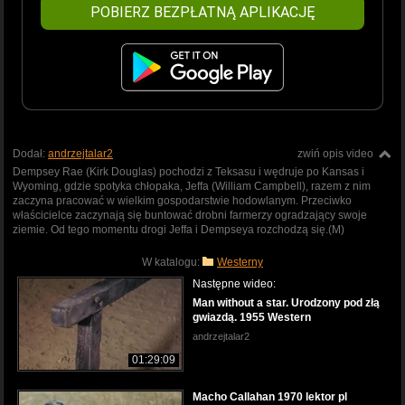
POBIERZ BEZPŁATNĄ APLIKACJĘ
Dodał:
andrzejtalar2
zwiń opis video
Dempsey Rae (Kirk Douglas) pochodzi z Teksasu i wędruje po Kansas i
Wyoming, gdzie spotyka chłopaka, Jeffa (William Campbell), razem z nim
zaczyna pracować w wielkim gospodarstwie hodowlanym. Przeciwko
właścicielce zaczynają się buntować drobni farmerzy ogradzający swoje
ziemie. Od tego momentu drogi Jeffa i Dempseya rozchodzą się.(M)
W katalogu:
Westerny
Następne wideo:
Man without a star. Urodzony pod złą
gwiazdą. 1955 Western
andrzejtalar2
01:29:09
Macho Callahan 1970 lektor pl