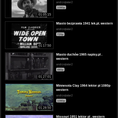
andrzejtalar2
1080p
01:05:15
Miasto bezprawia 1941 lek.pl. western
andrzejtalar2
720p
01:17:50
Miasto duchów 1965 napisy.pl .
western
andrzejtalar2
480p
01:27:01
Minnesota Clay 1964 lektor pl 1080p
western
andrzejtalar2
1080p
01:28:50
Missouri 1951 lektor pl . western