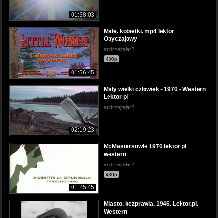
01:38:03
Małe. kobietki. mp4 lektor
Obyczajowy
andrzejtalar2
480p
01:56:45
Mały wielki człowiek - 1970 - Western
Lektor pl
andrzejtalar2
02:19:23
McMastersowie 1970 lektor pl
western
andrzejtalar2
480p
01:25:45
Miasto. bezprawia. 1946. Lektor.pl.
Western