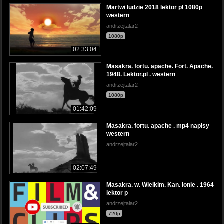
Martwi ludzie 2018 lektor pl 1080p
western
andrzejtalar2
1080p
02:33:04
Masakra. fortu. apache. Fort. Apache.
1948. Lektor.pl . western
andrzejtalar2
1080p
01:42:09
Masakra. fortu. apache . mp4 napisy
western
andrzejtalar2
02:07:49
Masakra. w. Wielkim. Kan. ionie . 1964
lektor p
andrzejtalar2
720p