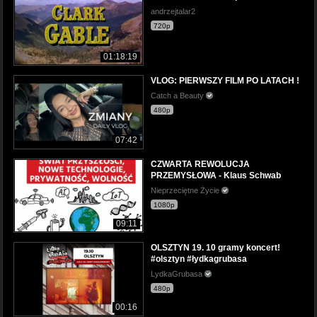
andrzejtalar2
720p
01:18:19
VLOG: PIERWSZY FILM PO LATACH !
Catch a Beauty
480p
07:42
CZWARTA REWOLUCJA
PRZEMYSŁOWA - Klaus Schwab
Nieprzeciętne Życie
1080p
09:11
OLSZTYN 19. 10 gramy koncert!
#olsztyn #łydkagrubasa
LydkaGrubasa
480p
00:16