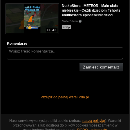
NutkoSfera - METEOR - Małe ciała
niebieskie - CeZik dzieciom #shorts
#nutkosfera #piosenkidladzieci
NutkoSfera
480p
00:43
Komentarze
Zamieść komentarz
Przejdź do pełnej wersji cda.pl
Nasz serwis wykorzystuje pliki cookie (zobacz
naszą politykę
). Warunki
przechowywania lub dostępu do plików cookies możesz zmienić w
ustawieniach Twojej przeglądarki.
RODO - Informacje