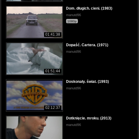
Dom. długich. cieni. (1983)
manutd96
1080p
01:41:38
Dopaść. Cartera. (1971)
manutd96
01:51:44
Doskonały. świat. (1993)
manutd96
02:12:37
Dotknięcie. mroku. (2013)
manutd96