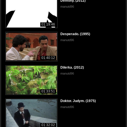
Demony. (2012)
manutd96
01:19:46
Desperado. (1995)
manutd96
01:40:12
Dilerka. (2012)
manutd96
01:33:51
Doktor. Judym. (1975)
manutd96
01:32:02