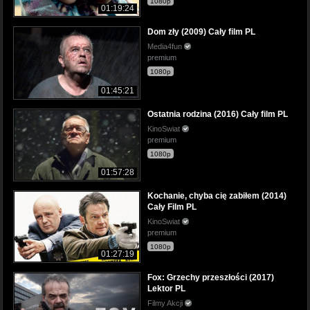
1080p
01:19:24
Dom zły (2009) Cały film PL
Media4fun
premium
1080p
01:45:21
Ostatnia rodzina (2016) Cały film PL
KinoSwiat
premium
1080p
01:57:28
Kochanie, chyba cię zabiłem (2014)
Cały Film PL
KinoSwiat
premium
1080p
01:27:19
Fox: Grzechy przeszłości (2017)
Lektor PL
Filmy Akcji