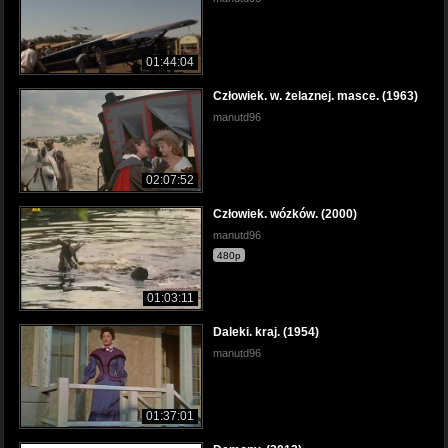
01:44:04
Człowiek. w. żelaznej. masce. (1963)
manutd96
02:07:52
Człowiek. wózków. (2000)
manutd96
480p
01:03:11
Daleki. kraj. (1954)
manutd96
01:37:01