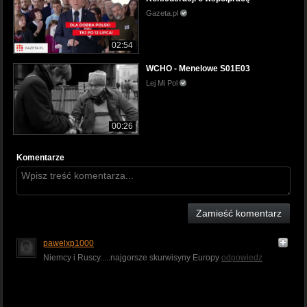
Gazeta.pl
02:54
WCHO - Menelowe S01E03
Lej Mi Pol
00:26
Komentarze
Zamieść komentarz
pawelxp1000
Niemcy i Ruscy.....najgorsze skurwisyny Europy
odpowiedz