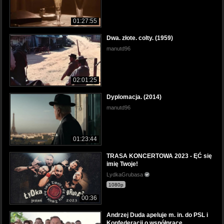
01:27:55
Dwa. złote. colty. (1959)
manutd96
02:01:25
Dyplomacja. (2014)
manutd96
01:23:44
TRASA KONCERTOWA 2023 - ĘĆ się
imię Twoje!
LydkaGrubasa
1080p
00:36
Andrzej Duda apeluje m. in. do PSL i
Konfederacji o współpracę