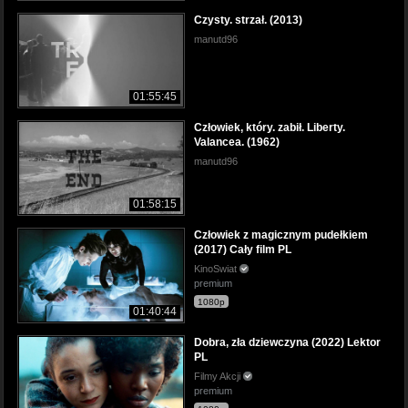
Czysty. strzał. (2013)
manutd96
01:55:45
Człowiek, który. zabił. Liberty.
Valancea. (1962)
manutd96
01:58:15
Człowiek z magicznym pudełkiem
(2017) Cały film PL
KinoSwiat
premium
1080p
01:40:44
Dobra, zła dziewczyna (2022) Lektor
PL
Filmy Akcji
premium