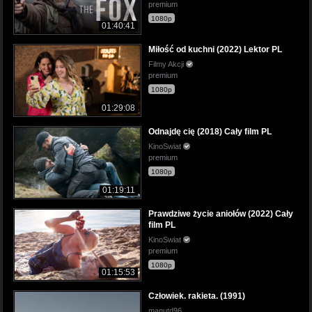
premium
1080p
01:40:41
Miłość od kuchni (2022) Lektor PL
Filmy Akcji
premium
1080p
01:29:08
Odnajdę cię (2018) Cały film PL
KinoSwiat
premium
1080p
01:19:11
Prawdziwe życie aniołów (2022) Cały
film PL
KinoSwiat
premium
1080p
01:15:53
Człowiek. rakieta. (1991)
manutd96