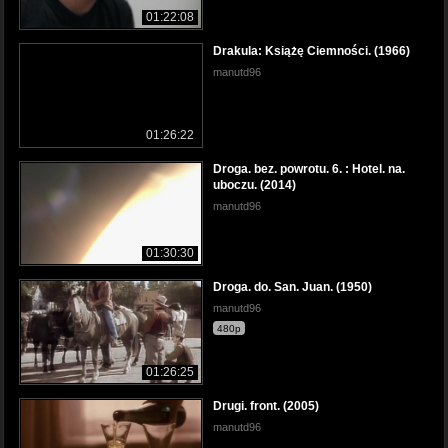
01:22:08
Drakula: Książę Ciemności. (1966)
manutd96
01:26:22
Droga. bez. powrotu. 6. : Hotel. na.
uboczu. (2014)
manutd96
01:30:30
Droga. do. San. Juan. (1950)
manutd96
480p
01:26:25
Drugi. front. (2005)
manutd96