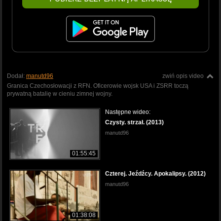
Dodał:
manutd96
zwiń opis video
Granica Czechosłowacji z RFN. Oficerowie wojsk USA i ZSRR toczą
prywatną batalię w cieniu zimnej wojny.
Następne wideo:
Czysty. strzał. (2013)
manutd96
01:55:45
Czterej. Jeźdźcy. Apokalipsy. (2012)
manutd96
01:38:08