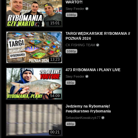
WARTO?!
Siwy Feeder
1080p
15:01
TARGI WĘDKARSKIE RYBOMANIA //
POZNAŃ 2024
CK FISHING TEAM
1080p
13:23
473 RYBOMANIA i PLANY LIVE
Siwy Feeder
480p
54:09
Jedziemy na Rybomanię!
#wędkarstwo #rybomania
SebastianKowalczyk77
480p
00:21