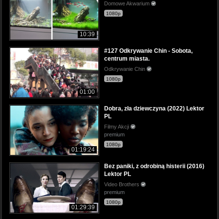
Domowe Akwarium
1080p
10:39
#127 Odkrywanie Chin - Sobota,
centrum miasta.
Odkrywanie Chin
1080p
01:00
Dobra, zła dziewczyna (2022) Lektor
PL
Filmy Akcji
premium
1080p
01:19:24
Bez paniki, z odrobiną histerii (2016)
Lektor PL
Video Brothers
premium
1080p
01:29:39