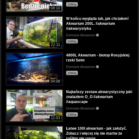
1080p
08:10
W końcu wygląda tak, jak chciałem!
Akwarium 200L. #akwarium
#akwarystyka
Domowe Akwarium
1080p
22:11
4800L Akwarium - biotop Rosyjskiej
rzeki Seim
Domowe Akwarium
1080p
04:08
Najtańszy zestaw akwarystyczny jaki
znalazłem O_O #akwarium
#aquascape
Domowe Akwarium
1080p
11:03
Łatwe 100l akwarium - jak założyć.
Zobacz i więcej się nie martw że
rośliny nie rosną.