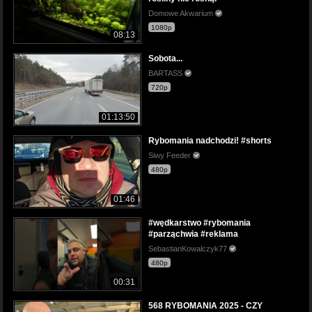
Domowe Akwarium
1080p
08:13
Sobota...
BARTASS
720p
01:13:50
Rybomania nadchodzi! #shorts
Siwy Feeder
480p
01:46
#wędkarstwo #rybomania
#parząchwia #reklama
SebastianKowalczyk77
480p
00:31
568 RYBOMANIA 2025 - CZY