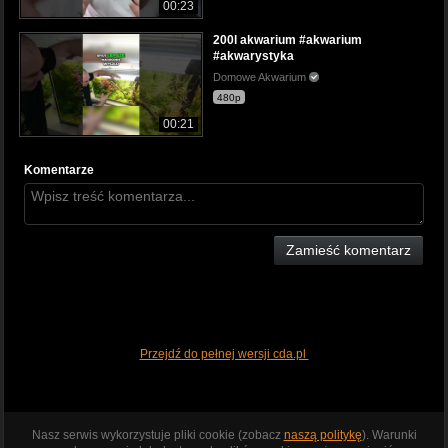
00:23
200l akwarium #akwarium
#akwarystyka
Domowe Akwarium
480p
00:21
Komentarze
Zamieść komentarz
Przejdź do pełnej wersji cda.pl
Nasz serwis wykorzystuje pliki cookie (zobacz
naszą politykę
). Warunki