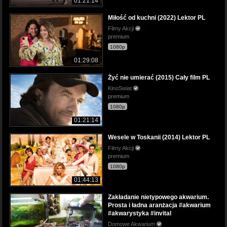
01:21:14
Miłość od kuchni (2022) Lektor PL
Filmy Akcji
premium
1080p
01:29:08
Żyć nie umierać (2015) Cały film PL
KinoSwiat
premium
1080p
01:21:14
Wesele w Toskanii (2014) Lektor PL
Filmy Akcji
premium
1080p
01:44:13
Zakładanie nietypowego akwarium.
Prosta i ładna aranżacja #akwarium
#akwarystyka #invital
Domowe Akwarium