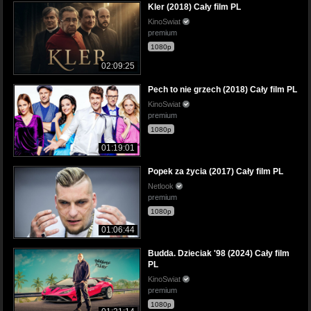
Kler (2018) Cały film PL
KinoSwiat
premium
1080p
02:09:25
Pech to nie grzech (2018) Cały film PL
KinoSwiat
premium
1080p
01:19:01
Popek za życia (2017) Cały film PL
Netlook
premium
1080p
01:06:44
Budda. Dzieciak '98 (2024) Cały film
PL
KinoSwiat
premium
1080p