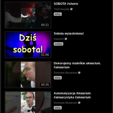
SOBOTA #shorts
TheChwytak
480p
00:21
Sobota wytęskniona!
mastorn
1080p
01:06
Dekorujemy maleńkie akwarium.
#akwarium
Domowe Akwarium
480p
00:35
Automatyzacja Akwarium
#akwarystyka #akwarium
Domowe Akwarium
480p