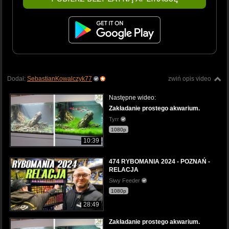
Dodał:
SebastianKowalczyk77
zwiń opis video
Następne wideo:
Zakładanie prostego akwarium.
Tyrr
1080p
10:39
474 RYBOMANIA 2024 - POZNAŃ -
RELACJA
Siwy Feeder
1080p
28:49
Zakładanie prostego akwarium.