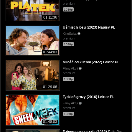
premium
1080p
01:11:36
Uśmiech losu (2023) Napisy PL
KinoSwiat
premium
1080p
01:44:03
Miłość od kuchni (2022) Lektor PL
Filmy Akcji
premium
1080p
01:29:08
Tydzień grozy (2016) Lektor PL
Filmy Akcji
premium
1080p
01:48:03
Dziewczyna z szafy (2012) Cały film