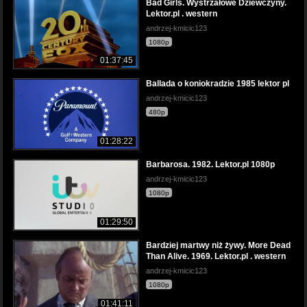
Bad Girls. Wystrzałowe Dziewczyny.
Lektor.pl . western
andrzej-kmicic123
1080p
01:37:45
Ballada o koniokradzie 1985 lektor pl
andrzej-kmicic123
480p
01:28:22
Barbarosa. 1982. Lektor.pl 1080p
andrzej-kmicic123
1080p
01:29:50
Bardziej martwy niż żywy. More Dead
Than Alive. 1969. Lektor.pl . western
andrzej-kmicic123
1080p
01:41:11