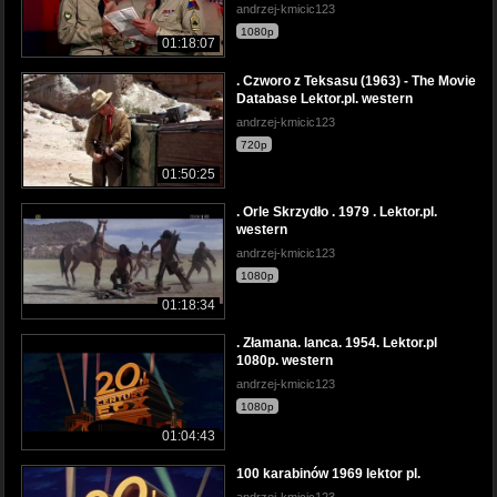
andrzej-kmicic123
1080p
01:18:07
. Czworo z Teksasu (1963) - The Movie
Database Lektor.pl. western
andrzej-kmicic123
720p
01:50:25
. Orle Skrzydło . 1979 . Lektor.pl.
western
andrzej-kmicic123
1080p
01:18:34
. Złamana. lanca. 1954. Lektor.pl
1080p. western
andrzej-kmicic123
1080p
01:04:43
100 karabinów 1969 lektor pl.