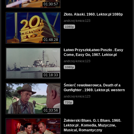
01:30:57
Złoto. Alaski. 1960. Lektor.pl 1080p
andrzej-kmicic123
1080p
01:48:28
Łatwo PrzyszłoŁatwo Poszło . Easy
Come, Easy Go, 1967. Lektor.pl
andrzej-kmicic123
1080p
01:18:33
Śmierć rewolwerowca. Death of a
Gunfighter . 1969. Lektor.pl. western
andrzej-kmicic123
720p
01:33:56
Żołnierski Blues. G. I. Blues. 1960.
Lektor.pl . Komedia, Muzyczne,
Musical, Romantyczny