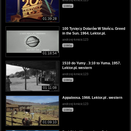
andrzej-kmicic123
1080p
01:39:28
100 Tysięcy Dolarów W Słońcu. Greed
in the Sun. 1964. Lektor.pl.
andrzej-kmicic123
1080p
01:18:54
1510 do Yumy . 3:10 to Yuma. 1957.
Lektor.pl. western
andrzej-kmicic123
1080p
01:11:08
Appaloosa. 1966. Lektor.pl . western
andrzej-kmicic123
1080p
01:09:10