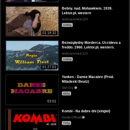
Bebny. nad. Mohawkiem. 1939.
Lektor.pl. western
andrzej-kmicic123
1080p
01:18:32
Bezwzględny Morderca. Uccideva a
freddo. 1966. Lektor.pl. western.
andrzej-kmicic123
1080p
01:27:01
Yankes - Danse Macabre (Prod.
Miladeski Beatz)
Styl Gry
480p
03:01
Kombi - Na dobre dni (singiel)
Kombi Official
720p