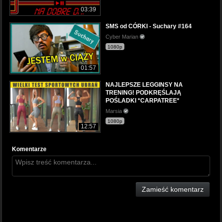
03:39
SMS od CÓRKI - Suchary #164
Cyber Marian
1080p
01:57
NAJLEPSZE LEGGINSY NA
TRENING! PODKRĘŚLAJĄ
POŚLADKI *CARPATREE*
Marsia
1080p
12:57
Komentarze
Zamieść komentarz