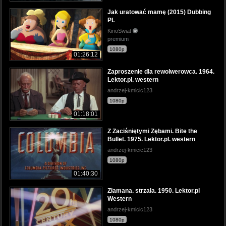
Jak uratować mamę (2015) Dubbing
PL
KinoSwiat
premium
1080p
01:26:12
Zaproszenie dla rewolwerowca. 1964.
Lektor.pl. western
andrzej-kmicic123
1080p
01:18:01
Z Zaciśniętymi Zębami. Bite the
Bullet. 1975. Lektor.pl. western
andrzej-kmicic123
1080p
01:40:30
Złamana. strzała. 1950. Lektor.pl
Western
andrzej-kmicic123
1080p