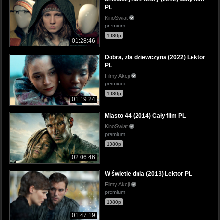
PL
KinoSwiat
premium
1080p
01:28:46
Dobra, zła dziewczyna (2022) Lektor
PL
Filmy Akcji
premium
1080p
01:19:24
Miasto 44 (2014) Cały film PL
KinoSwiat
premium
1080p
02:06:46
W świetle dnia (2013) Lektor PL
Filmy Akcji
premium
1080p
01:47:19