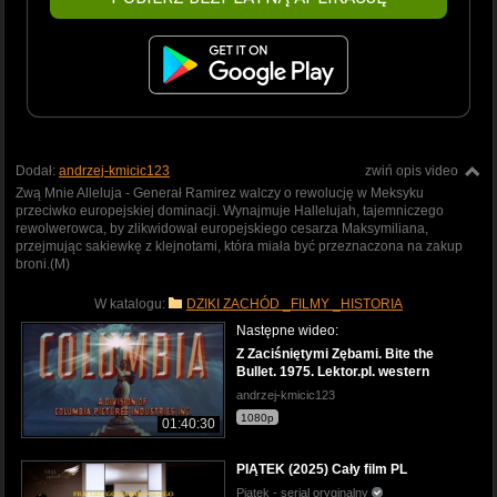
Dodał:
andrzej-kmicic123
zwiń opis video
Zwą Mnie Alleluja - Generał Ramirez walczy o rewolucję w Meksyku
przeciwko europejskiej dominacji. Wynajmuje Hallelujah, tajemniczego
rewolwerowca, by zlikwidował europejskiego cesarza Maksymiliana,
przejmując sakiewkę z klejnotami, która miała być przeznaczona na zakup
broni.(M)
W katalogu:
DZIKI ZACHÓD _FILMY _HISTORIA
Następne wideo:
Z Zaciśniętymi Zębami. Bite the
Bullet. 1975. Lektor.pl. western
andrzej-kmicic123
1080p
01:40:30
PIĄTEK (2025) Cały film PL
Piątek - serial oryginalny