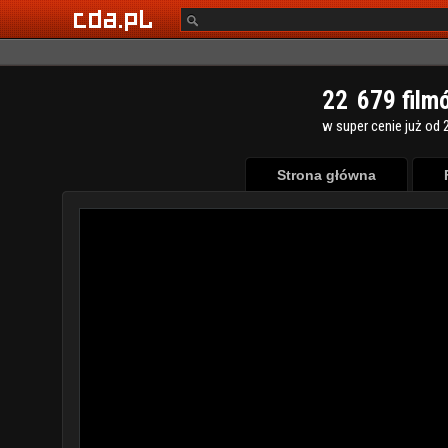
2
2
6
7
9
film
w super cenie już od 2
Strona główna