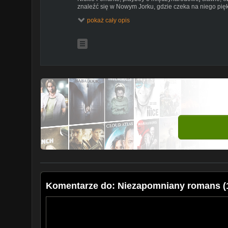
znaleźć się w Nowym Jorku, gdzie czeka na niego pięk
samym statkiem płynie śpiewaczka rewiowa Terry McK
pokaż cały opis
oddanym jej, lecz bezbarwnym. Zagubiona przez Nicka
nawiązania znajomości między nim a Terry.
Występują:
Cary Grant, Paul Bradley, Deborah Kerr, Richard Denni
Robert Q. Lewis, Charles Watts, Fortunio Bonanova, J
Bain.
Komentarze do: Niezapomniany romans (1