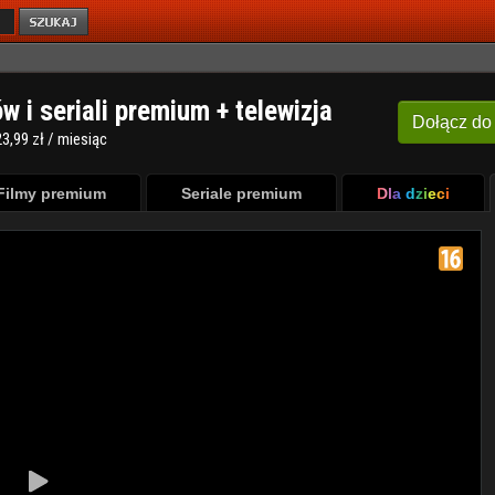
ów i seriali premium + telewizja
Dołącz
do
3,99 zł / miesiąc
Filmy premium
Seriale premium
Dla dzieci