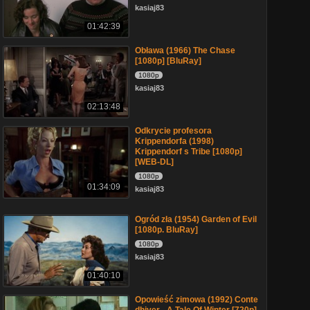
kasiaj83
01:42:39
Obława (1966) The Chase
[1080p] [BluRay]
1080p
kasiaj83
02:13:48
Odkrycie profesora
Krippendorfa (1998)
Krippendorf s Tribe [1080p]
[WEB-DL]
1080p
01:34:09
kasiaj83
Ogród zła (1954) Garden of Evil
[1080p. BluRay]
1080p
kasiaj83
01:40:10
Opowieść zimowa (1992) Conte