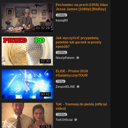
Pechowiec na prerii (1959) Alias
Jesse James [1080p] [BluRay]
1080p
kasiaj83
01:32:28
Jak wyczyścić przypaloną
patelnie lub garnek w prosty
sposób?
1080p
NiezlyPatent
02:30
ELISE - Promo 2018
#GalaktycznyTOUR
720p
ZespolELISE
00:41
ToK - Tramwaj do piekła (official
video)
1080p
ToKOfficial
02:59