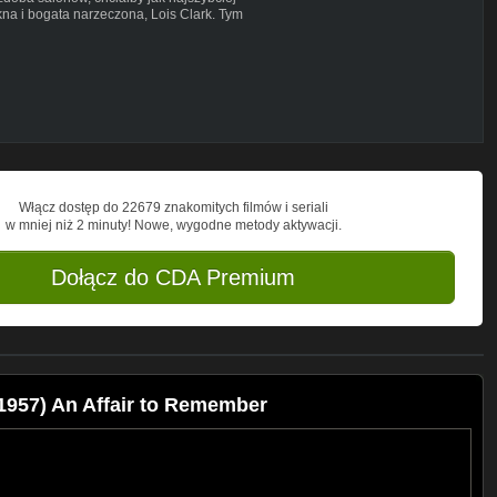
na i bogata narzeczona, Lois Clark. Tym
ay, planująca małżeństwo z mężczyzną
 papierośnica tworzy okazję do
ng, Neva Patterson, Cathleen Nesbitt,
ean Acker, Dorothy Adams, Frank Baker, Al
Włącz dostęp do 22679 znakomitych filmów i seriali
w mniej niż 2 minuty! Nowe, wygodne metody aktywacji.
Dołącz do CDA Premium
957) An Affair to Remember