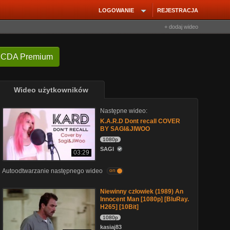
LOGOWANIE
REJESTRACJA
+ dodaj wideo
 CDA Premium
Wideo użytkowników
Następne wideo:
K.A.R.D Dont recall COVER
BY SAGI&JIWOO
1080p
SAGI
03:29
Autoodtwarzanie następnego wideo
on
Niewinny człowiek (1989) An
Innocent Man [1080p] [BluRay.
H265] [10Bit]
1080p
kasiaj83