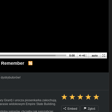
0:00
auto
to Remember
 dystrybutorów!
ry Grant) i urocza piosenkarka zakochują
 tarasie widokowym Empire State Building.
Embed
Zgłoś
zdoba salonów, chciałby jak najszybciej