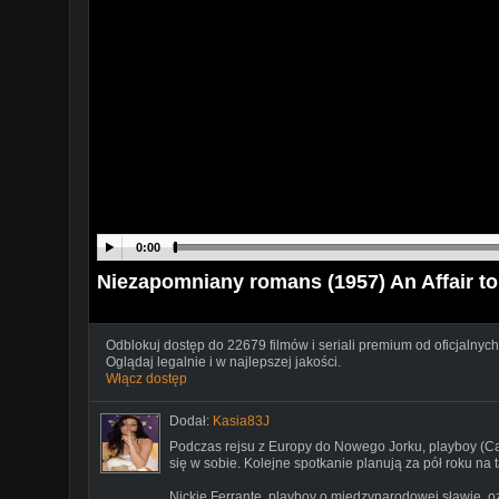
0:00
Niezapomniany romans (1957) An Affair 
Odblokuj dostęp do 22679 filmów i seriali premium od oficjalnych
Oglądaj legalnie i w najlepszej jakości.
Włącz dostęp
Dodał:
Kasia83J
Podczas rejsu z Europy do Nowego Jorku, playboy (Ca
się w sobie. Kolejne spotkanie planują za pół roku na
Nickie Ferrante, playboy o międzynarodowej sławie, o