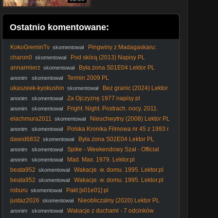
Ostatnio komentowane:
KokoGreminTv
Pingwiny z Madagaskaru:
skomentował
Misja Bernard (480p)
charon0
Pod skórą (2013) Napisy PL
skomentował
annarmierz
Była żona S01E04 Lektor PL
skomentował
Termin 2009 PL
anonim
skomentował
ukaszeek-kyokushin
Bez granic (2024) Lektor
skomentował
PL
Za Ojczyznę 1977 napisy pl
anonim
skomentował
Fright. Night. Postrach. nocy. 2011.
anonim
skomentował
Lektor.pl
elachmura2011
Nieuchwytny (2008) Lektor PL
skomentował
Polska Kronika Filmowa nr 45 z 1993 r
anonim
skomentował
Premiera u prezydenta Bez zasilku Maly koniec swiata
dawid6832
Była żona S02E04 Lektor PL
skomentował
Spike - Weekendowy Szał - Official
anonim
skomentował
Video
Mad. Max. 1979. Lektor.pl
anonim
skomentował
beata952
Wakacje. w. domu. 1995. Lektor.pl
skomentował
beata952
Wakacje. w. domu. 1995. Lektor.pl
skomentował
roburu
Pakt [s01e01] pl
skomentował
justaz2026
Nieobliczalny (2020) Lektor PL
skomentował
Wakacje z duchami - 7 odcinków
anonim
skomentował