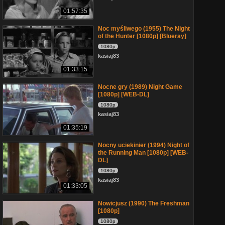
01:57:35
Noc myśliwego (1955) The Night
of the Hunter [1080p] [Blueray]
1080p
kasiaj83
01:33:15
Nocne gry (1989) Night Game
[1080p] [WEB-DL]
1080p
kasiaj83
01:35:19
Nocny uciekinier (1994) Night of
the Running Man [1080p] [WEB-
DL]
1080p
kasiaj83
01:33:05
Nowicjusz (1990) The Freshman
[1080p]
1080p