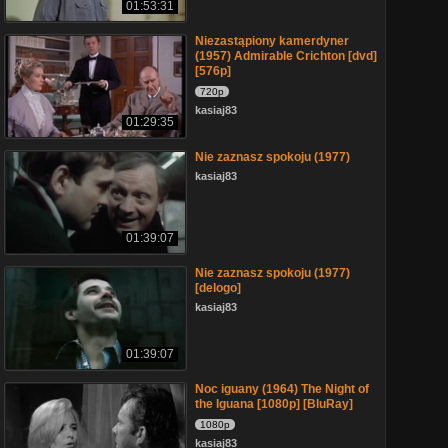
01:53:31
Niezastąpiony kamerdyner
(1957) Admirable Crichton [dvd]
[576p]
720p
kasiaj83
01:29:35
Nie zaznasz spokoju (1977)
kasiaj83
01:39:07
Nie zaznasz spokoju (1977)
[delogo]
kasiaj83
01:39:07
Noc iguany (1964) The Night of
the Iguana [1080p] [BluRay]
1080p
kasiaj83