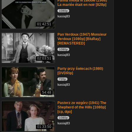
Panna młoda w żałobie (1968)
La mariée était en noir [828p]
1080p
kasiaj83
01:42:51
Pan Verdoux (1947) Monsieur
Verdoux [1080p] [BluRay]
[REMASTERED]
1080p
kasiaj83
02:03:51
Party przy świecach (1980)
[DVDRip]
720p
kasiaj83
54:48
Pasterz ze wzgórz (1941) The
Shepherd of the Hills [1080p]
[cp, dgo]
1080p
kasiaj83
01:33:50