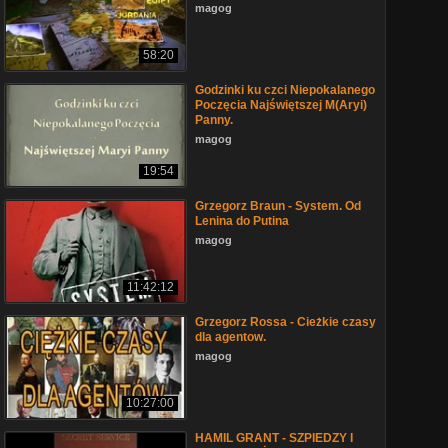
magog
58:20
Godzinki ku czci Niepokalanego
Poczęcia Najświętszej M(Aryi)
Panny.
magog
19:54
Grzegorz Braun - System. Od
Lenina do Putina
magog
11:42:12
Grzegorz Rossa - Cieżkie czasy
dla agentow.
magog
10:27:00
HAMIL GRANT - SZPIEDZY I