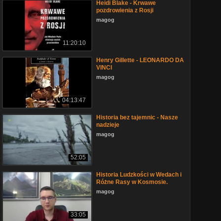
Heidi Blake - Krwawe
pozdrowienia z Rosji
magog
11:20:10
Henry Gillette - LEONARDO DA
VINCI
magog
04:13:47
Historia bez tajemnic - Nasze
nadzieje
magog
52:05
Historia Ludzkości w Wedach i
Różne Rasy w Kosmosie.
magog
33:05