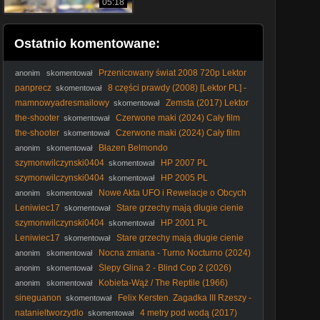
05:18
Ostatnio komentowane:
Przenicowany świat 2008 720p Lektor
anonim
skomentował
PL
panprecz
8 części prawdy (2008) [Lektor PL] -
skomentował
Vantage Point
mamnowyadresmailowy
Zemsta (2017) Lektor
skomentował
PL
the-shooter
Czerwone maki (2024) Cały film
skomentował
PL
the-shooter
Czerwone maki (2024) Cały film
skomentował
PL
Błazen Belmondo
anonim
skomentował
szymonwilczynski0404
HP 2007 PL
skomentował
szymonwilczynski0404
HP 2005 PL
skomentował
Nowe Akta UFO i Rewelacje o Obcych
anonim
skomentował
Leniwiec17
Stare grzechy mają długie cienie
skomentował
(2014) Lektor PL
szymonwilczynski0404
HP 2001 PL
skomentował
Leniwiec17
Stare grzechy mają długie cienie
skomentował
(2014) Lektor PL
Nocna zmiana - Turno Nocturno (2024)
anonim
skomentował
[Lektor PL]
Ślepy Glina 2 - Blind Cop 2 (2026)
anonim
skomentował
[ENG]
Kobieta-Wąż / The Reptile (1966)
anonim
skomentował
[Lektor PL]
sineguanon
Felix Kersten. Zagadka III Rzeszy -
skomentował
The Kersten Case (2025)
natanieltworzydlo
4 metry pod wodą (2017)
skomentował