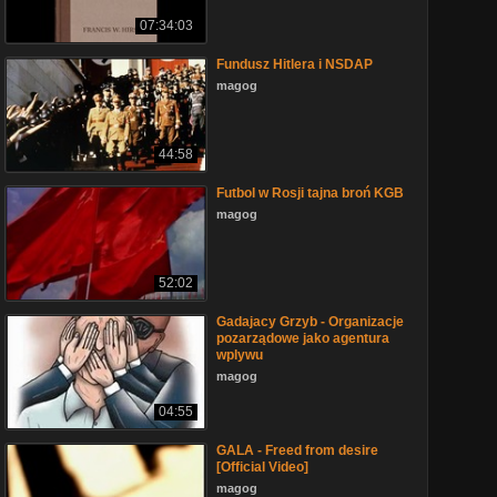
07:34:03
Fundusz Hitlera i NSDAP
magog
44:58
Futbol w Rosji tajna broń KGB
magog
52:02
Gadajacy Grzyb - Organizacje
pozarządowe jako agentura
wplywu
magog
04:55
GALA - Freed from desire
[Official Video]
magog