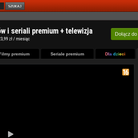
ów i seriali premium + telewizja
Dołącz
do
3,99 zł / miesiąc
Filmy premium
Seriale premium
Dla dzieci