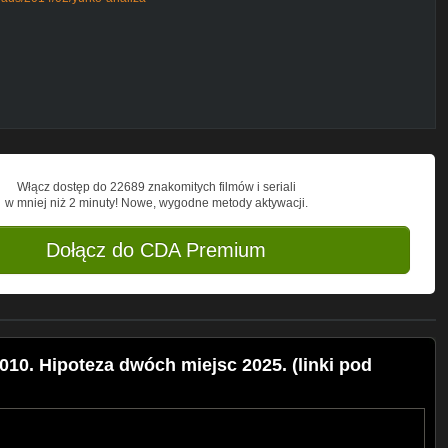
oads/2014/02/rolex-fym-wywiad-xii-
oads/2014/02/fym-bo.pdf
Włącz dostęp do 22689 znakomitych filmów i seriali
w mniej niż 2 minuty! Nowe, wygodne metody aktywacji.
Dołącz do CDA Premium
010. Hipoteza dwóch miejsc 2025. (linki pod