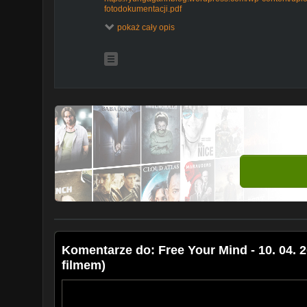
fotodokumentacji.pdf
https://yurigagarinblog.wordpress.com/wp-content/upl
pokaż cały opis
2024.pdf
https://yurigagarinblog.wordpress.com/wp-content/upl
Komentarze do: Free Your Mind - 10. 04. 2
filmem)