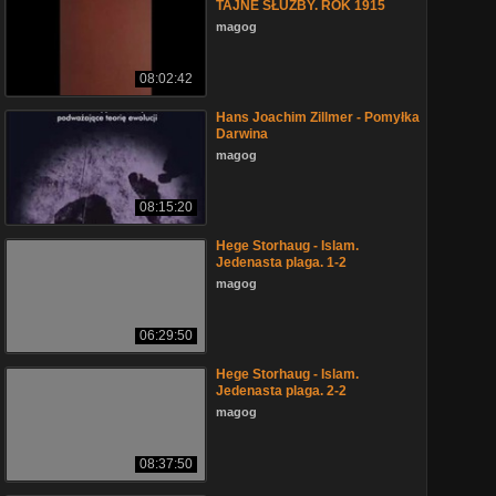
TAJNE SŁUŻBY. ROK 1915
magog
08:02:42
Hans Joachim Zillmer - Pomyłka
Darwina
magog
08:15:20
Hege Storhaug - Islam.
Jedenasta plaga. 1-2
magog
06:29:50
Hege Storhaug - Islam.
Jedenasta plaga. 2-2
magog
08:37:50