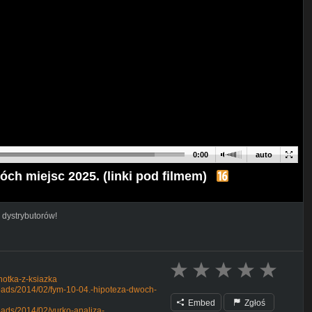
0:00
auto
óch miejsc 2025. (linki pod filmem)
 dystrybutorów!
notka-z-ksiazka
loads/2014/02/fym-10-04.-hipoteza-dwoch-
Embed
Zgłoś
oads/2014/02/yurko-analiza-