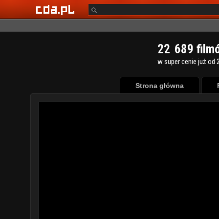
2
2
6
8
9
film
w super cenie już od 2
Strona główna