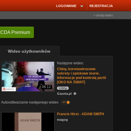
LOGOWANIE
REJESTRACJA
+ dodaj wideo
 CDA Premium
Wideo użytkowników
Następne wideo:
Chiny, koronawirusowe
sekrety i spiskowe teorie.
Informacje pod kontrolą partii
[OKO NA ŚWIAT]
06:12
1080p
Gazeta.pl
Autoodtwarzanie następnego wideo
on
Francis Hirst - ADAM SMITH
magog