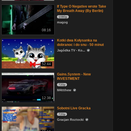
If Type O Negative wrote Take
My Breath Away (By Berlin)
1080p
magog
08:16
Kotki dwa Kołysanka na
dobranoc i do snu - 50 minut
Jagódka TV - Ko...
52:44
Gains.System - New
INVESTMENT
720p
M4ttthew
12:38
Sobotni Live Gracka
720p
Gracjan Roztocki