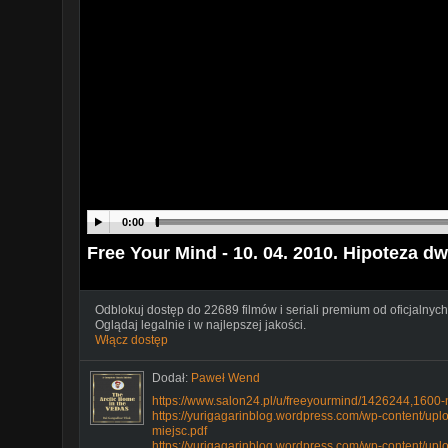
0:00
Free Your Mind - 10. 04. 2010. Hipoteza dw
Odblokuj dostęp do 22689 filmów i seriali premium od oficjalnych
Oglądaj legalnie i w najlepszej jakości.
Włącz dostęp
Dodał:
Paweł Wend
https://www.salon24.pl/u/freeyourmind/1426244,1600-
https://yurigagarinblog.wordpress.com/wp-content/up
miejsc.pdf
https://yurigagarinblog.wordpress.com/wp-content/upl