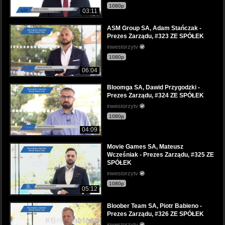
1080p
03:11
ASM Group SA, Adam Stańczak -
Prezes Zarządu, #323 ZE SPÓŁEK
inwestorzytv
1080p
06:04
Bloomga SA, Dawid Przygodzki -
Prezes Zarządu, #324 ZE SPÓŁEK
inwestorzytv
1080p
04:09
Movie Games SA, Mateusz
Wcześniak - Prezes Zarządu, #325 ZE
SPÓŁEK
inwestorzytv
1080p
05:12
Bloober Team SA, Piotr Babieno -
Prezes Zarządu, #326 ZE SPÓŁEK
inwestorzytv