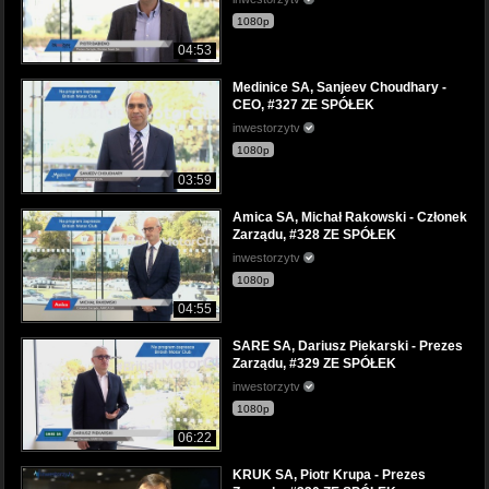
1080p
04:53
Medinice SA, Sanjeev Choudhary -
CEO, #327 ZE SPÓŁEK
inwestorzytv
1080p
03:59
Amica SA, Michał Rakowski - Członek
Zarządu, #328 ZE SPÓŁEK
inwestorzytv
1080p
04:55
SARE SA, Dariusz Piekarski - Prezes
Zarządu, #329 ZE SPÓŁEK
inwestorzytv
1080p
06:22
KRUK SA, Piotr Krupa - Prezes