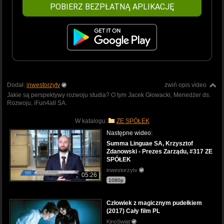
POBIERZ BEZPŁATNĄ APLIKACJĘ
Dodał:
inwestorzytv
zwiń opis video
Jakie są perspektywy rozwoju studia? O tym Jacek Głowacki, Menedżer ds.
Rozwoju, iFun4all SA.
W katalogu:
ZE SPÓŁEK
Następne wideo:
Summa Linguae SA, Krzysztof
Zdanowski - Prezes Zarządu, #317 ZE
SPÓŁEK
inwestorzytv
05:26
1080p
Człowiek z magicznym pudełkiem
(2017) Cały film PL
KinoSwiat