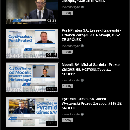
Zarządu, #330 ZE SPÓŁEK
inwestorzytv
1080p
02:28
PunkPirates SA, Leszek Krajewski -
Członek Zarządu ds. Rozwoju, #352
ZE SPÓŁEK
inwestorzytv
1080p
06:16
Moonlit SA, Michał Gardeła - Prezes
Zarządu ds. Rozwoju, #353 ZE
SPÓŁEK
inwestorzytv
1080p
09:02
Pyramid Games SA, Jacek
Wyszyński Prezes Zarządu, #445 ZE
SPÓŁEK
inwestorzytv
1080p
12:51