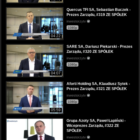
Quercus TFI SA, Sebastian Buczek -
Prezes Zarządu, #319 ZE SPÓŁEK
inwestorzytv
1080p
04:22
SARE SA, Dariusz Piekarski - Prezes
Zarządu, #320 ZE SPÓŁEK
inwestorzytv
1080p
04:07
Aforti Holding SA, Klaudiusz Sytek -
Prezes Zarządu, #321 ZE SPÓŁEK
inwestorzytv
1080p
05:59
Grupa Azoty SA, Paweł Łapiński -
Wiceprezes Zarządu, #322 ZE
SPÓŁEK
inwestorzytv