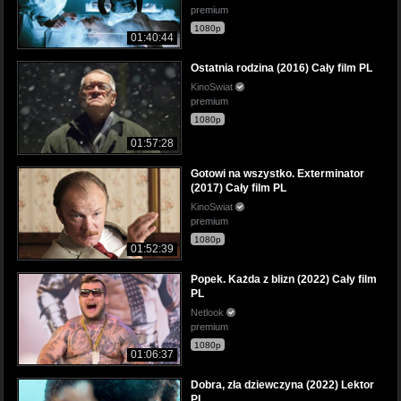
premium
1080p
01:40:44
Ostatnia rodzina (2016) Cały film PL
KinoSwiat
premium
1080p
01:57:28
Gotowi na wszystko. Exterminator
(2017) Cały film PL
KinoSwiat
premium
1080p
01:52:39
Popek. Każda z blizn (2022) Cały film
PL
Netlook
premium
1080p
01:06:37
Dobra, zła dziewczyna (2022) Lektor
PL