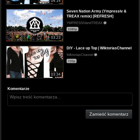
04:14
Seven Nation Army (Ympressiv &
TREAX remix) [REFRESH]
YMPRESSIVandTREAX
1080p
03:23
DIY - Lace up Top | WiktoriasChannel
WiktoriasChannel
720p
03:34
Komentarze
Zamieść komentarz