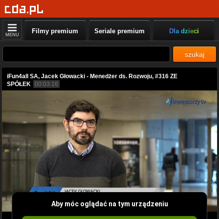
Filmy premium
Seriale premium
Dla dzieci
MENU
szukaj
iFun4all SA, Jacek Głowacki - Menedżer ds. Rozwoju, #316 ZE
SPÓŁEK
00:03:16
Aby móc oglądać na tym urządzeniu