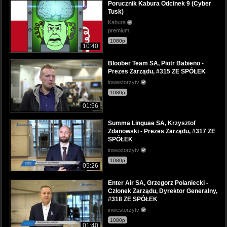
Porucznik Kabura Odcinek 9 (Cyber
Tusk)
Kabura
premium
1080p
10:40
Bloober Team SA, Piotr Babieno -
Prezes Zarządu, #315 ZE SPÓŁEK
inwestorzytv
1080p
01:56
Summa Linguae SA, Krzysztof
Zdanowski - Prezes Zarządu, #317 ZE
SPÓŁEK
inwestorzytv
1080p
05:26
Enter Air SA, Grzegorz Polaniecki -
Członek Zarządu, Dyrektor Generalny,
#318 ZE SPÓŁEK
inwestorzytv
1080p
01:40