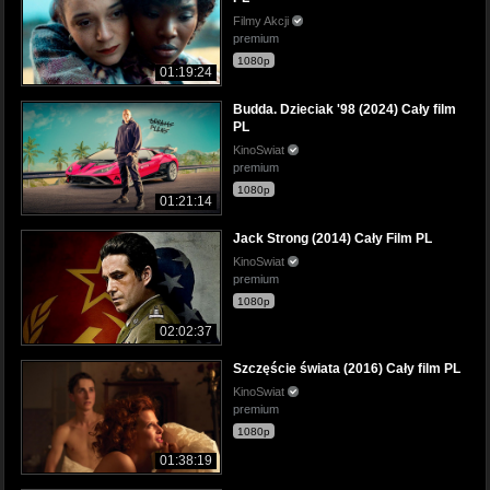
Filmy Akcji
premium
1080p
01:19:24
Budda. Dzieciak '98 (2024) Cały film
PL
KinoSwiat
premium
1080p
01:21:14
Jack Strong (2014) Cały Film PL
KinoSwiat
premium
1080p
02:02:37
Szczęście świata (2016) Cały film PL
KinoSwiat
premium
1080p
01:38:19