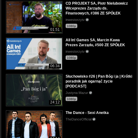
CD PROJEKT SA, Piotr Nielubowicz
Wiceprezes Zarządu ds.
Finansowych, #386 ZE SPÓŁEK
inwestorzytv
1080p
01:51
All In! Games SA, Marcin Kawa
Prezes Zarządu, #500 ZE SPÓŁEK
inwestorzytv
1080p
06:34
Słuchowisko #26 | Pan Bóg i ja | Krótki
poradnik jak ogarnąć życie
[PODCAST]
Justyna Mazur
1080p
24:12
The Dance - Sexi Anetka
TheDanceOfficial