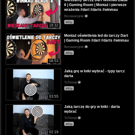
6 | Gaming Room | Montaż i pierwsze
wrażenia #dart #darts #winmau
Bezawaryjnie
480p
18:32
Montaż oświetlenia led do tarczy Dart
| Gaming Room #dart #darts #winmau
Bezawaryjnie
480p
08:53
Jaką grę w lotki wybrać - typy tarcz
darta
ToTemat
480p
03:55
Jaką tarczę do gry w lotki - darta
wybrać
ToTemat
480p
02:19