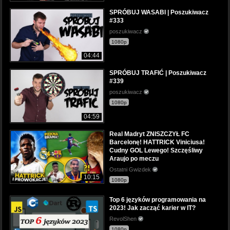
SPRÓBUJ WASABI | Poszukiwacz
#333
poszukiwacz
1080p
04:44
SPRÓBUJ TRAFIĆ | Poszukiwacz
#339
poszukiwacz
1080p
04:59
Real Madryt ZNISZCZYŁ FC
Barcelonę! HATTRICK Viniciusa!
Cudny GOL Lewego! Szczęśliwy
Araujo po meczu
Ostatni Gwizdek
10:15
1080p
Top 6 języków programowania na
2023! Jak zacząć karier w IT?
RevolShen
1080p