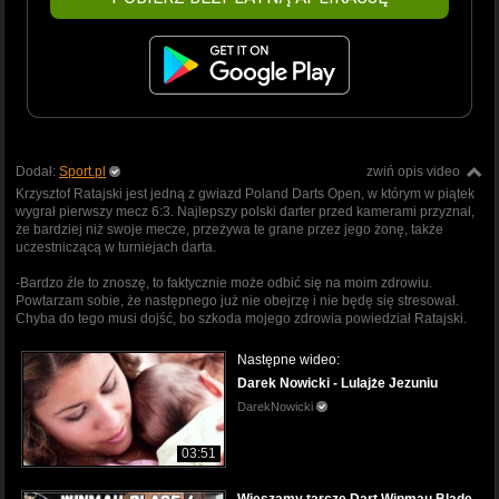
Dodał:
Sport.pl
zwiń opis video
Krzysztof Ratajski jest jedną z gwiazd Poland Darts Open, w którym w piątek
wygrał pierwszy mecz 6:3. Najlepszy polski darter przed kamerami przyznał,
że bardziej niż swoje mecze, przeżywa te grane przez jego żonę, także
uczestniczącą w turniejach darta.
-Bardzo źle to znoszę, to faktycznie może odbić się na moim zdrowiu.
Powtarzam sobie, że następnego już nie obejrzę i nie będę się stresował.
Chyba do tego musi dojść, bo szkoda mojego zdrowia powiedział Ratajski.
Następne wideo:
Darek Nowicki - Lulajże Jezuniu
DarekNowicki
03:51
Wieszamy tarczę Dart Winmau Blade