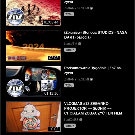
żywo
ZMIANYnaZIEMI
720p
01:03:44
(Zbigniew) Stonoga STUDIOS - NASA
DART (parodia)
KanałTM
1080p
02:03
Podsumowanie Tygodnia | ZnZ na
żywo
ZMIANYnaZIEMI
720p
01:11:10
VLOGMAS #12 ZEGARKO -
PROJEKTOR ~~ SŁONIK ~~
CHCIAŁAM ZOBACZYĆ TEN FILM
KatiGol83
1080p
10:03