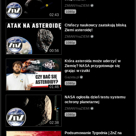
ZMIANYnaZIEMI
1080p
02:43
Chińscy naukowcy zaatakują bliską
Ziemi asteroidę!
ZMIANYnaZIEMI
1080p
00:56
Która asteroida może uderzyć w
Ziemię? NASA przygotowuje się
grając w rzutki
Gazeta.pl
1080p
01:46
NASA ogłosiła dzień testu systemu
ochrony planetarnej
ZMIANYnaZIEMI
1080p
02:38
Podsumowanie Tygodnia | ZnZ na