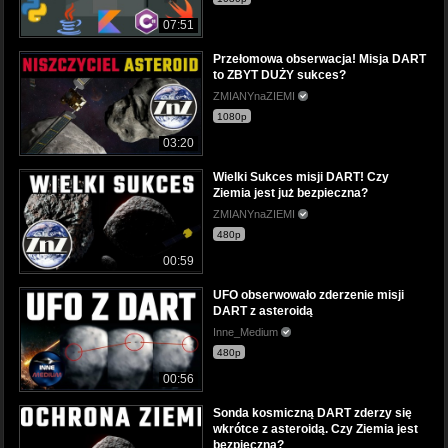
07:51
Przełomowa obserwacja! Misja DART
to ZBYT DUŻY sukces?
ZMIANYnaZIEMI
1080p
03:20
Wielki Sukces misji DART! Czy
Ziemia jest już bezpieczna?
ZMIANYnaZIEMI
480p
00:59
UFO obserwowało zderzenie misji
DART z asteroidą
Inne_Medium
480p
00:56
Sonda kosmiczną DART zderzy się
wkrótce z asteroidą. Czy Ziemia jest
bezpieczna?