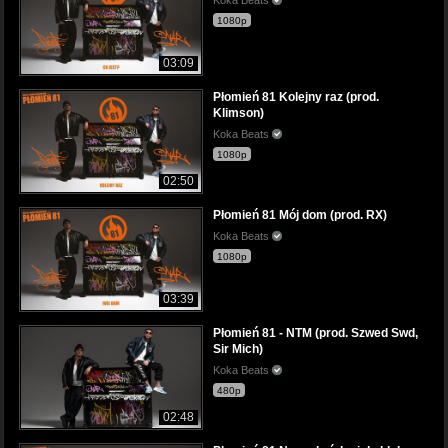
1080p
03:09
Płomień 81 Kolejny raz (prod.
Klimson)
Koka Beats
1080p
02:50
Płomień 81 Mój dom (prod. RX)
Koka Beats
1080p
03:39
Płomień 81 - NTM (prod. Szwed Swd,
Sir Mich)
Koka Beats
480p
02:48