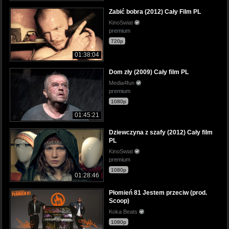
Zabić bobra (2012) Cały Film PL
KinoSwiat
premium
720p
01:38:04
Dom zły (2009) Cały film PL
Media4fun
premium
1080p
01:45:21
Dziewczyna z szafy (2012) Cały film
PL
KinoSwiat
premium
1080p
01:28:46
Płomień 81 Jestem przeciw (prod.
Scoop)
Koka Beats
1080p