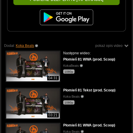
Dodał:
Koka Beats
pokaż opis video
Następne wideo:
Płomień 81 WWA (prod. Scoop)
KokaBeats
1080p
04:31
Płomień 81 Tekst (prod. Scoop)
Koka Beats
1080p
03:21
Płomień 81 WWA (prod. Scoop)
Koka Beats