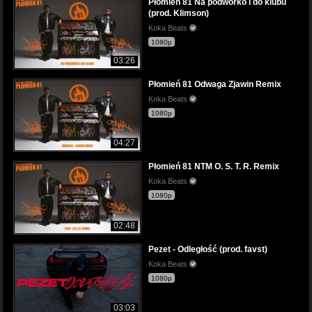
Płomień 81 Na podwórko i do klubu
(prod. Klimson)
Koka Beats
1080p
03:26
Płomień 81 Odwaga Zjawin Remix
Koka Beats
1080p
04:27
Płomień 81 NTM O. S. T. R. Remix
Koka Beats
1080p
02:48
Pezet - Odległość (prod. favst)
Koka Beats
1080p
03:03