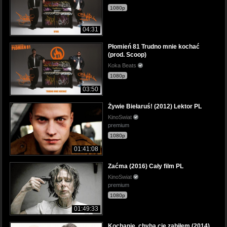
1080p
04:31
Płomień 81 Trudno mnie kochać
(prod. Scoop)
Koka Beats
1080p
03:50
Żywie Biełaruś! (2012) Lektor PL
KinoSwiat
premium
1080p
01:41:08
Zaćma (2016) Cały film PL
KinoSwiat
premium
1080p
01:49:33
Kochanie, chyba cię zabiłem (2014)