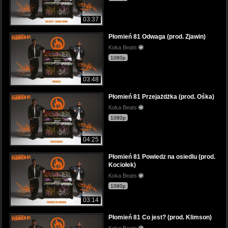
03:37
Płomień 81 Odwaga (prod. Zjawin)
Koka Beats
1080p
03:48
Płomień 81 Przejażdżka (prod. Ośka)
Koka Beats
1080p
04:25
Płomień 81 Powiedz na osiedlu (prod.
Kociołek)
Koka Beats
1080p
03:14
Płomień 81 Co jest? (prod. Klimson)
Koka Beats