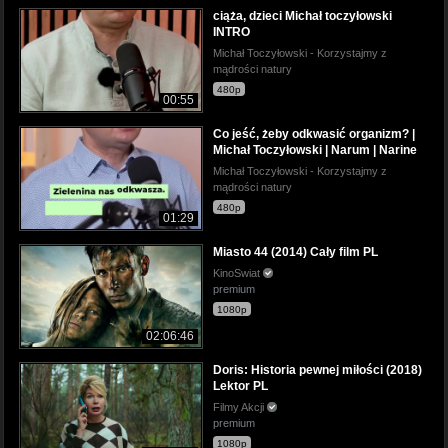
ciąża, dzieci Michał toczyłowski
INTRO
Michał Toczyłowski - Korzystajmy z
mądrości natury
480p
00:55
Co jeść, żeby odkwasić organizm? |
Michał Toczyłowski | Narum | Narine
Michał Toczyłowski - Korzystajmy z
mądrości natury
480p
01:29
Miasto 44 (2014) Cały film PL
KinoSwiat
premium
1080p
02:06:46
Doris: Historia pewnej miłości (2018)
Lektor PL
Filmy Akcji
premium
1080p