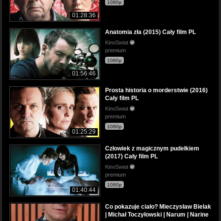
1080p
01:28:36
Anatomia zła (2015) Cały film PL
KinoSwiat
premium
1080p
01:56:46
Prosta historia o morderstwie (2016)
Cały film PL
KinoSwiat
premium
1080p
01:25:29
Człowiek z magicznym pudełkiem
(2017) Cały film PL
KinoSwiat
premium
1080p
01:40:44
Co pokazuje ciało? Mieczysław Bielak
| Michał Toczyłowski | Narum | Narine