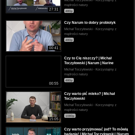
mądrości natury
27:31
480p
Czy Narum to dobry probiotyk
Michał Toczyłowski - Korzystajmy z
mądrości natury
480p
00:41
Czy to Cię niszczy? | Michał
Toczyłowski | Narum | Narine
Michał Toczyłowski - Korzystajmy z
mądrości natury
480p
00:55
Czy warto pić mleko? | Michał
Toczyłowski
Michał Toczyłowski - Korzystajmy z
mądrości natury
1080p
15:05
Czy warto przyjmować jod? To mówią
badania! | Michał Toczyłowski | Narum