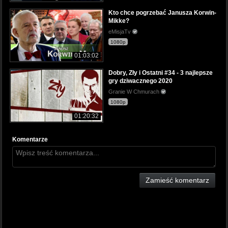
Kto chce pogrzebać Janusza Korwin-
Mikke?
eMisjaTv
1080p
01:03:02
Dobry, Zły i Ostatni #34 - 3 najlepsze
gry dziwacznego 2020
Granie W Chmurach
1080p
01:20:32
Komentarze
Zamieść komentarz