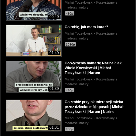
Michał Toczyłowski - Korzystajmy z
mądrości natury
480p
00:49
Co robię, jak mam katar?
Michał Toczyłowski - Korzystajmy z
mądrości natury
1080p
01:49
Co wyróżnia bakterię Narine? lek.
Witold Kowalewski | Michał
Toczyłowski | Narum
Michał Toczyłowski - Korzystajmy z
mądrości natury
01:39
480p
Co zrobić przy nietolerancji mleka
przez dziecko mój sposób | Michał
Toczyłowski | Narum | Narine
Michał Toczyłowski - Korzystajmy z
mądrości natury
01:01
480p