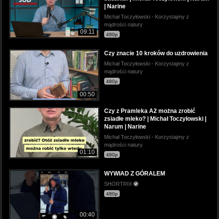
| Narine
Michał Toczyłowski - Korzystajmy z
mądrości natury
09:11
480p
Czy znacie 10 kroków do uzdrowienia
Michał Toczyłowski - Korzystajmy z
mądrości natury
480p
00:50
Czy z Pramleka A2 można zrobić
zsiadłe mleko? | Michał Toczyłowski |
Narum | Narine
Michał Toczyłowski - Korzystajmy z
mądrości natury
01:10
480p
WYWIAD Z GÓRALEM
SHORTRIX
480p
00:40