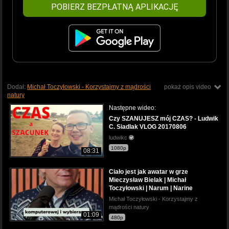
POBIERZ BEZPŁATNĄ APLIKACJĘ
Dodał:
Michał Toczyłowski - Korzystajmy z mądrości
pokaż opis video
natury
Następne wideo:
Czy SZANUJESZ mój CZAS? - Ludwik
C. Siadlak VLOG 20170806
ludwikc
1080p
08:31
Ciało jest jak awatar w grze
Mieczysław Bielak | Michał
Toczyłowski | Narum | Narine
Michał Toczyłowski - Korzystajmy z
mądrości natury
01:09
480p