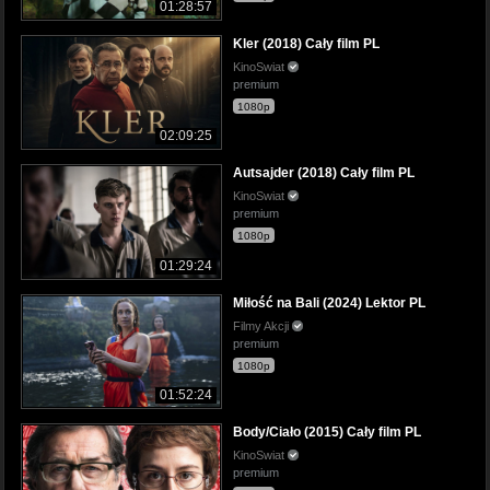
01:28:57
Kler (2018) Cały film PL
KinoSwiat
premium
1080p
02:09:25
Autsajder (2018) Cały film PL
KinoSwiat
premium
1080p
01:29:24
Miłość na Bali (2024) Lektor PL
Filmy Akcji
premium
1080p
01:52:24
Body/Ciało (2015) Cały film PL
KinoSwiat
premium