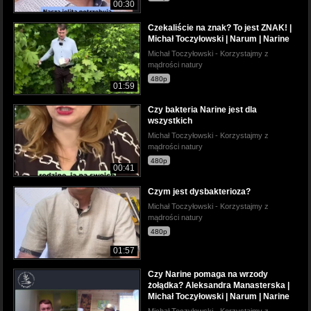
00:30
Czekaliście na znak? To jest ZNAK! |
Michał Toczyłowski | Narum | Narine
Michał Toczyłowski - Korzystajmy z
mądrości natury
480p
01:59
Czy bakteria Narine jest dla
wszystkich
Michał Toczyłowski - Korzystajmy z
mądrości natury
480p
00:41
Czym jest dysbakterioza?
Michał Toczyłowski - Korzystajmy z
mądrości natury
480p
01:57
Czy Narine pomaga na wrzody
żołądka? Aleksandra Manasterska |
Michał Toczyłowski | Narum | Narine
Michał Toczyłowski - Korzystajmy z