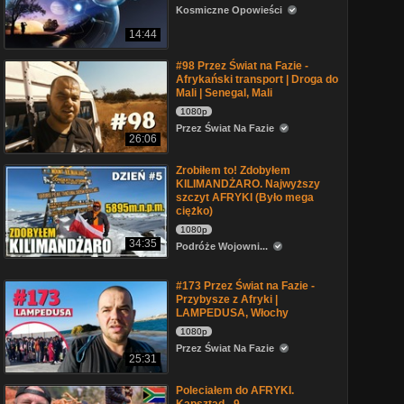
Kosmiczne Opowieści
14:44
#98 Przez Świat na Fazie -
Afrykański transport | Droga do
Mali | Senegal, Mali
1080p
Przez Świat Na Fazie
26:06
Zrobiłem to! Zdobyłem
KILIMANDŻARO. Najwyższy
szczyt AFRYKI (Było mega
ciężko)
1080p
34:35
Podróże Wojowni...
#173 Przez Świat na Fazie -
Przybysze z Afryki |
LAMPEDUSA, Włochy
1080p
Przez Świat Na Fazie
25:31
Poleciałem do AFRYKI.