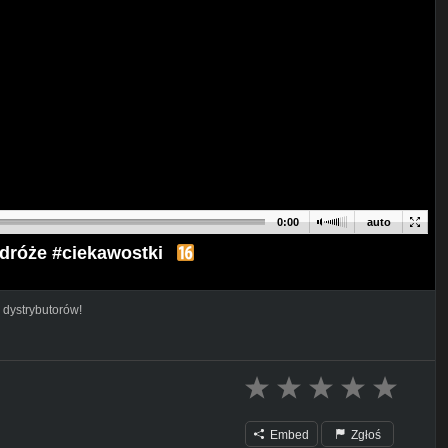
0:00
auto
odróże #ciekawostki
 dystrybutorów!
Embed
Zgłoś