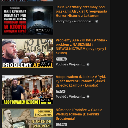
Jakie koszmary drzemały pod
piaskami Afryki? | Creepypasta
Horror Historie z Lektorem
Zaczytany - audiobooki...
02:07:08
Problemy AFRYKI tytuł Afryka -
problem z RASIZMEM i
NIEWOLNICTWEM (przyczyny i
skutki)
1080p
33:49
Podróże Wojowni...
Adoptowałem dziecko z Afryki.
Ty też możesz uratować jakieś
dziecko (Zambia - Lusaka)
720p
Podróże Wojowni...
42:14
Númenor i Podróże w Czasie
Według Tolkiena [Dzienniki
Śródziemia]
1080p