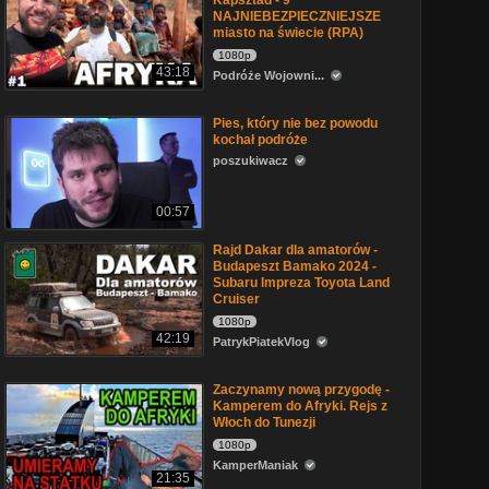
Kapsztad - 9
NAJNIEBEZPIECZNIEJSZE
miasto na świecie (RPA)
1080p
43:18
Podróże Wojowni...
Pies, który nie bez powodu
kochał podróże
poszukiwacz
00:57
Rajd Dakar dla amatorów -
Budapeszt Bamako 2024 -
Subaru Impreza Toyota Land
Cruiser
1080p
42:19
PatrykPiatekVlog
Zaczynamy nową przygodę -
Kamperem do Afryki. Rejs z
Włoch do Tunezji
1080p
KamperManiak
21:35