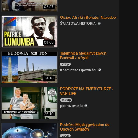
02:57
Ojciec Afryki i Bohater Narodow
ŚWIATOWA HISTORIA
09:09
Tajemnica Megalitycznych
Budowli z Afryki
720p
Kosmiczne Opowieści
14:16
PODRÓŻE NA EMERYTURZE -
VAN LIFE
1080p
podrozovanie
26:10
Podróże Międzygwiezdne do
Obcych Światów
720p