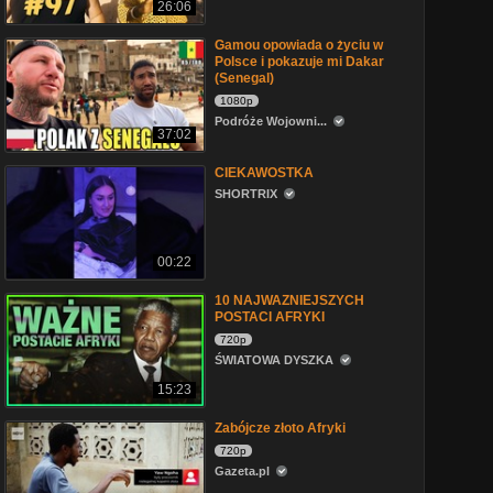
26:06
Gamou opowiada o życiu w
Polsce i pokazuje mi Dakar
(Senegal)
1080p
Podróże Wojowni...
37:02
CIEKAWOSTKA
SHORTRIX
00:22
10 NAJWAZNIEJSZYCH
POSTACI AFRYKI
720p
ŚWIATOWA DYSZKA
15:23
Zabójcze złoto Afryki
720p
Gazeta.pl