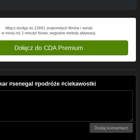
Włącz dostęp do 22691 znakomitych filmów i seriali
w mniej niż 2 minuty! Nowe, wygodne metody aktywacji.
Dołącz do CDA Premium
kar #senegal #podróże #ciekawostki
Dodaj komentarz