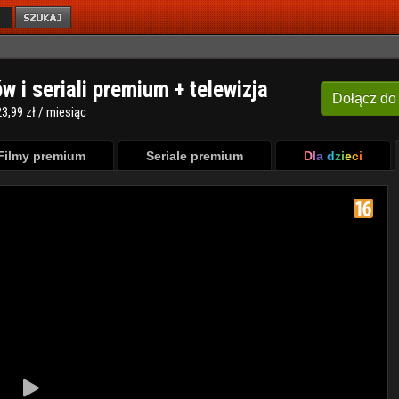
ów i seriali premium + telewizja
Dołącz
do
3,99 zł / miesiąc
Filmy premium
Seriale premium
Dla dzieci