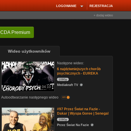
LOGOWANIE
REJESTRACJA
+ dodaj wideo
 CDA Premium
Wideo użytkowników
Następne wideo:
6 najdziwniejszych chorób
psychicznych - EUREKA
1080p
Mediakraft TV
04:10
Autoodtwarzanie następnego wideo
on
#97 Przez Świat na Fazie -
Dakar | Wyspa Goree | Senegal
1080p
Przez Świat Na Fazie