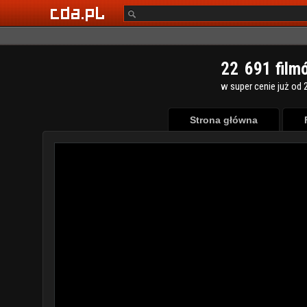
2
2
6
9
1
film
w super cenie już od 2
Strona główna