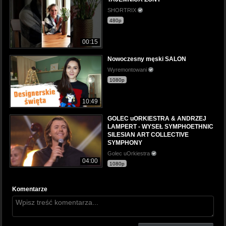
SHORTRIX
480p
00:15
Nowoczesny męski SALON
Wyremontowani
1080p
10:49
GOLEC uORKIESTRA & ANDRZEJ
LAMPERT - WYSEŁ SYMPHOETHNIC
SILESIAN ART COLLECTIVE
SYMPHONY
Golec uOrkiestra
04:00
1080p
Komentarze