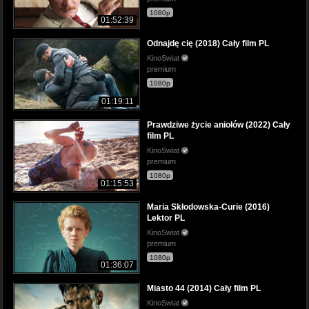
1080p
01:52:39
Odnajdę cię (2018) Cały film PL
KinoSwiat
premium
1080p
01:19:11
Prawdziwe życie aniołów (2022) Cały
film PL
KinoSwiat
premium
1080p
01:15:53
Maria Skłodowska-Curie (2016)
Lektor PL
KinoSwiat
premium
1080p
01:36:07
Miasto 44 (2014) Cały film PL
KinoSwiat