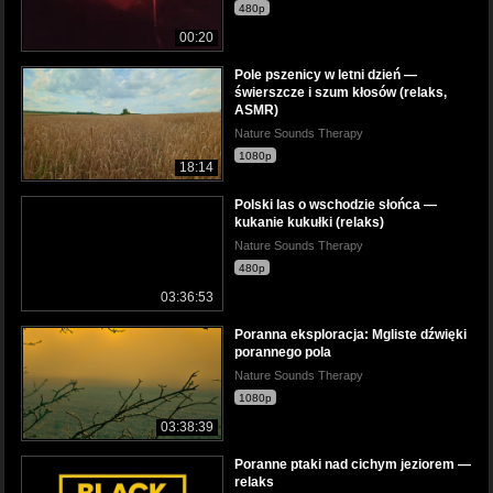
480p
00:20
Pole pszenicy w letni dzień —
świerszcze i szum kłosów (relaks,
ASMR)
Nature Sounds Therapy
1080p
18:14
Polski las o wschodzie słońca —
kukanie kukułki (relaks)
Nature Sounds Therapy
480p
03:36:53
Poranna eksploracja: Mgliste dźwięki
porannego pola
Nature Sounds Therapy
1080p
03:38:39
Poranne ptaki nad cichym jeziorem —
relaks