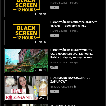
Nature Sounds Therapy
1080p
11:59:59
Poranny śpiew ptaków na czarnym
ekranie — spokojny relaks
Nature Sounds Therapy
1080p
11:59:05
Poranny śpiew ptaków w parku —
stare gospodarstwo, zachodnia
Polska | odgłosy natury do snu
Nature Sounds Therapy
480p
01:18:34
ROSSMANN NOWOSCI HAUL
ZAKUPOWY
BeautyOfChocolate
1080p
09:57
TAJEMNICA ŻONY