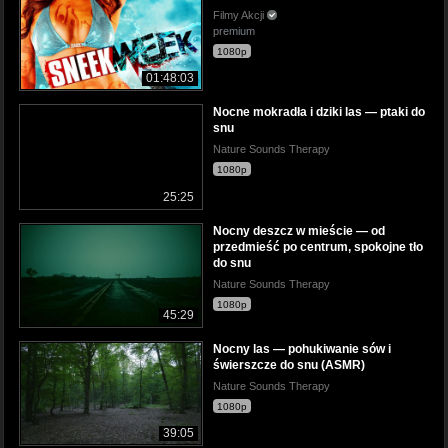
Filmy Akcji
premium
1080p
01:48:03
Nocne mokradła i dziki las — ptaki do
snu
Nature Sounds Therapy
1080p
25:25
Nocny deszcz w mieście — od
przedmieść po centrum, spokojne tło
do snu
Nature Sounds Therapy
1080p
45:29
Nocny las — pohukiwanie sów i
świerszcze do snu (ASMR)
Nature Sounds Therapy
1080p
39:05