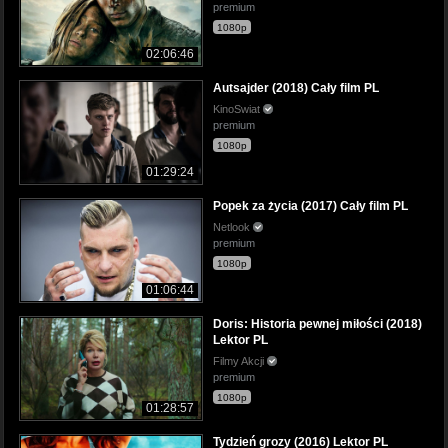
premium
1080p
02:06:46
Autsajder (2018) Cały film PL
KinoSwiat
premium
1080p
01:29:24
Popek za życia (2017) Cały film PL
Netlook
premium
1080p
01:06:44
Doris: Historia pewnej miłości (2018)
Lektor PL
Filmy Akcji
premium
1080p
01:28:57
Tydzień grozy (2016) Lektor PL