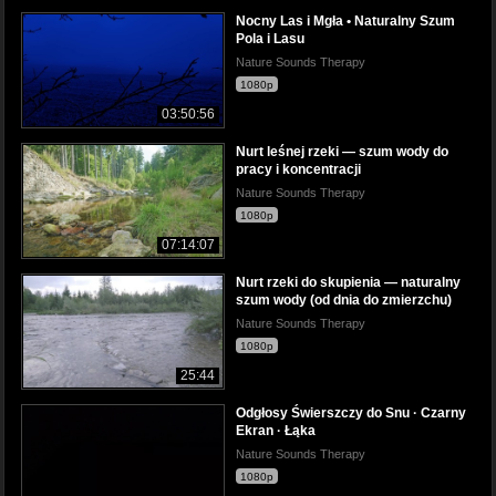
Nocny Las i Mgła • Naturalny Szum
Pola i Lasu
Nature Sounds Therapy
1080p
03:50:56
Nurt leśnej rzeki — szum wody do
pracy i koncentracji
Nature Sounds Therapy
1080p
07:14:07
Nurt rzeki do skupienia — naturalny
szum wody (od dnia do zmierzchu)
Nature Sounds Therapy
1080p
25:44
Odgłosy Świerszczy do Snu · Czarny
Ekran · Łąka
Nature Sounds Therapy
1080p