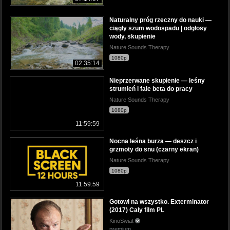
Naturalny próg rzeczny do nauki —
ciągły szum wodospadu | odgłosy
wody, skupienie
Nature Sounds Therapy
1080p
02:35:14
Nieprzerwane skupienie — leśny
strumień i fale beta do pracy
Nature Sounds Therapy
1080p
11:59:59
Nocna leśna burza — deszcz i
grzmoty do snu (czarny ekran)
Nature Sounds Therapy
1080p
11:59:59
Gotowi na wszystko. Exterminator
(2017) Cały film PL
KinoSwiat
premium