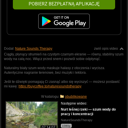
POBIERZ BEZPŁATNĄ APLIKACJĘ
Dodał:
Nature Sounds Therapy
zwiń opis video
Ciągły, płynący strumień na czystym czarnym ekranie — równy, stabilny szum
wody na całą noc. Włącz przed snem i pozwól sobie odpłynąć.
Naturalny biały szum wody maskuje hałasy z otoczenia i wycisza.
Autentyczne nagranie terenowe, bez muzyki i lektora.
Jeśli te dźwięki pomagają Ci zasnąć albo się wyciszyć — możesz postawić
mi kawę:
https://buycoffee.to/naturesoundstherapy
W katalogu:
obublikowane
Następne wideo:
Nurt leśnej rzeki — szum wody do
pracy i koncentracji
NatureSoundsTherapy
1080p
07:14:07