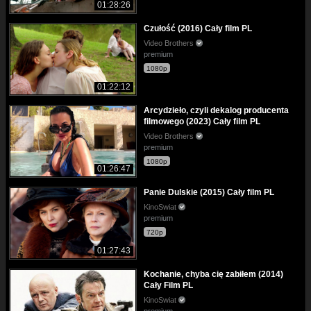
01:28:26
Czułość (2016) Cały film PL
Video Brothers
premium
1080p
01:22:12
Arcydzieło, czyli dekalog producenta
filmowego (2023) Cały film PL
Video Brothers
premium
1080p
01:26:47
Panie Dulskie (2015) Cały film PL
KinoSwiat
premium
720p
01:27:43
Kochanie, chyba cię zabiłem (2014)
Cały Film PL
KinoSwiat