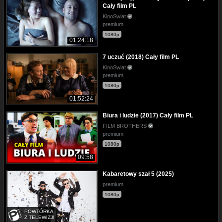
Cały film PL
KinoSwiat
premium
1080p
01:24:18
7 uczuć (2018) Cały film PL
KinoSwiat
premium
1080p
01:52:24
Biura i ludzie (2017) Cały film PL
FILM BROTHERS
premium
1080p
09:58
Kabaretowy szał 5 (2025)
premium
1080p
POWTÓRKA
Z TELEWIZJI