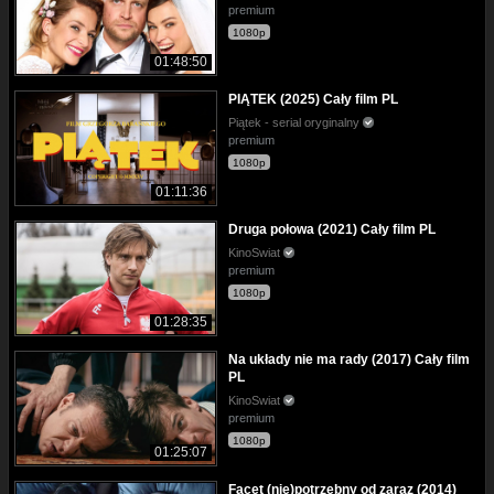
premium
1080p
01:48:50
PIĄTEK (2025) Cały film PL
Piątek - serial oryginalny
premium
1080p
01:11:36
Druga połowa (2021) Cały film PL
KinoSwiat
premium
1080p
01:28:35
Na układy nie ma rady (2017) Cały film
PL
KinoSwiat
premium
1080p
01:25:07
Facet (nie)potrzebny od zaraz (2014)