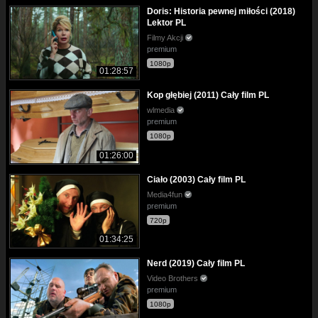
Doris: Historia pewnej miłości (2018)
Lektor PL
Filmy Akcji
premium
1080p
01:28:57
Kop głębiej (2011) Cały film PL
wlmedia
premium
1080p
01:26:00
Ciało (2003) Cały film PL
Media4fun
premium
720p
01:34:25
Nerd (2019) Cały film PL
Video Brothers
premium
1080p