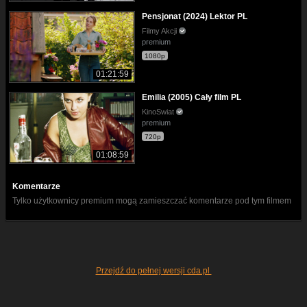
Pensjonat (2024) Lektor PL
Filmy Akcji
premium
1080p
01:21:59
Emilia (2005) Cały film PL
KinoSwiat
premium
720p
01:08:59
Komentarze
Tylko użytkownicy premium mogą zamieszczać komentarze pod tym filmem
Przejdź do pełnej wersji cda.pl