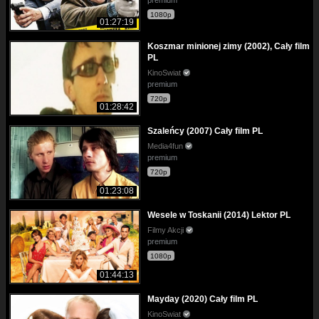
premium
1080p
01:27:19
Koszmar minionej zimy (2002), Cały film
PL
KinoSwiat
premium
720p
01:28:42
Szaleńcy (2007) Cały film PL
Media4fun
premium
720p
01:23:08
Wesele w Toskanii (2014) Lektor PL
Filmy Akcji
premium
1080p
01:44:13
Mayday (2020) Cały film PL
KinoSwiat