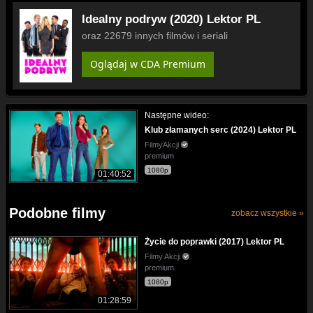
Idealny podryw (2020) Lektor PL
oraz 22679 innych filmów i seriali
Oglądaj w CDA Premium
Następne wideo:
Klub złamanych serc (2024) Lektor PL
FilmyAkcji
premium
1080p
01:40:52
Podobne filmy
zobacz wszystkie »
Życie do poprawki (2017) Lektor PL
Filmy Akcji
premium
1080p
01:28:59