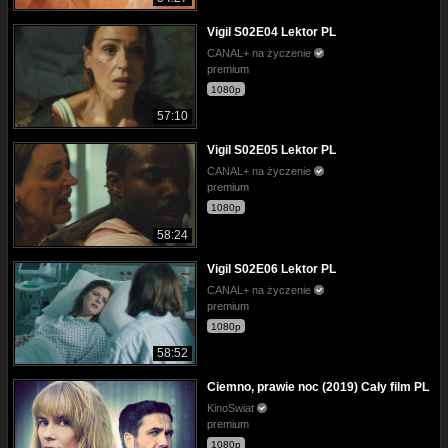
Vigil S02E04 Lektor PL
CANAL+ na życzenie
premium
1080p
57:10
Vigil S02E05 Lektor PL
CANAL+ na życzenie
premium
1080p
58:24
Vigil S02E06 Lektor PL
CANAL+ na życzenie
premium
1080p
58:52
Ciemno, prawie noc (2019) Cały film PL
KinoSwiat
premium
1080p