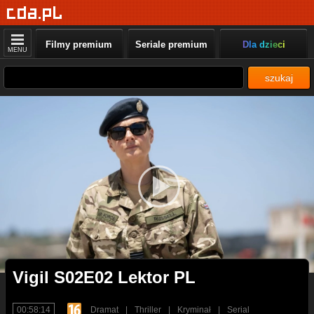
Filmy premium
Seriale premium
Dla dzieci
MENU
szukaj
Vigil S02E02 Lektor PL
00:58:14
Dramat
|
Thriller
|
Kryminał
|
Serial