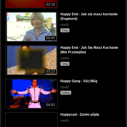
02:16
Happy End - Jak się masz kochanie
(fragment)
rew00
720p
00:45
Happy End - Jak Się Masz Kochanie
(Mix Przebojów)
rew00
720p
03:22
Happy Gang - Várj Még
rew00
1080p
04:01
Happysad - Zanim pójdę
rew00