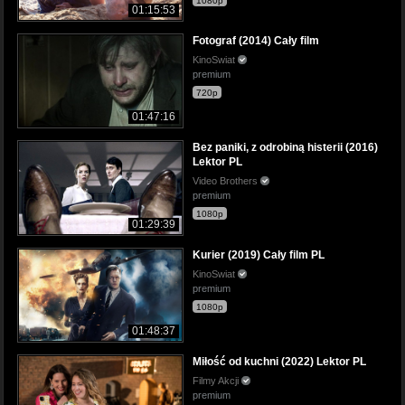
1080p
01:15:53
Fotograf (2014) Cały film
KinoSwiat
premium
720p
01:47:16
Bez paniki, z odrobiną histerii (2016)
Lektor PL
Video Brothers
premium
1080p
01:29:39
Kurier (2019) Cały film PL
KinoSwiat
premium
1080p
01:48:37
Miłość od kuchni (2022) Lektor PL
Filmy Akcji
premium