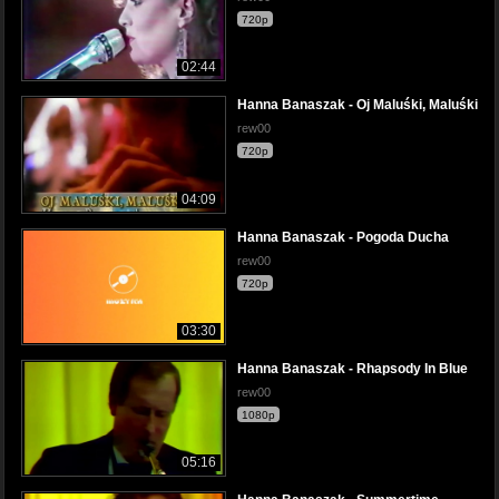
720p
02:44
Hanna Banaszak - Oj Maluśki, Maluśki
rew00
720p
04:09
Hanna Banaszak - Pogoda Ducha
rew00
720p
03:30
Hanna Banaszak - Rhapsody In Blue
rew00
1080p
05:16