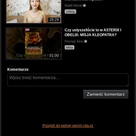
MaMi World
1080p
28:29
Czy usłyszeliście to w ASTERIX I
OBELIX: MISJA KLEOPATRA?
Poznać Kino
480p
01:00
Komentarze
Zamieść komentarz
Przejdź do pełnej wersji cda.pl