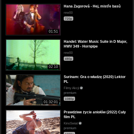
Hana Zagorová - Hej, mistře basů
rew00
720p
01:51
Handel: Water Music Suite in D Major,
HWV 349 - Hornpipe
rew00
480p
02:10
Surinam: Gra o władzę (2020) Lektor
PL
Filmy Akcji
premium
1080p
01:32:01
Prawdziwe życie aniołów (2022) Cały
film PL
KinoSwiat
premium