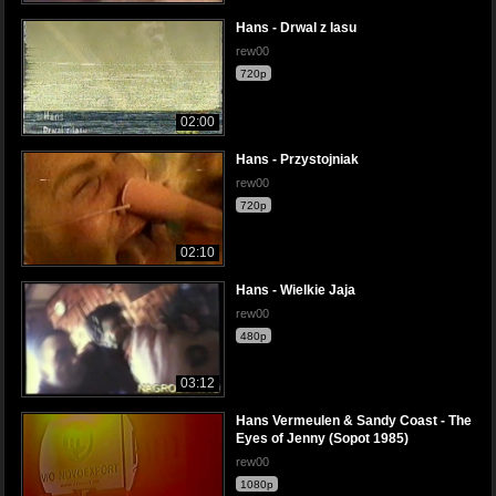
Hans - Drwal z lasu
rew00
720p
02:00
Hans - Przystojniak
rew00
720p
02:10
Hans - Wielkie Jaja
rew00
480p
03:12
Hans Vermeulen & Sandy Coast - The
Eyes of Jenny (Sopot 1985)
rew00
1080p