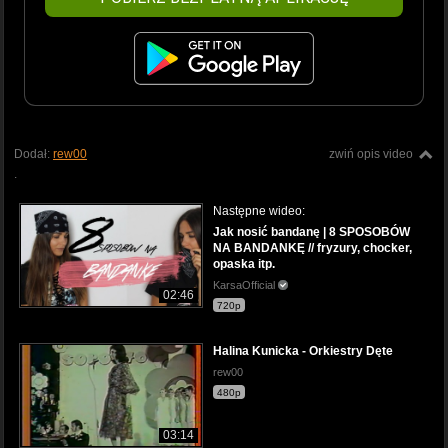
Dodał:
rew00
zwiń opis video
.
Następne wideo:
Jak nosić bandanę | 8 SPOSOBÓW
NA BANDANKĘ // fryzury, chocker,
opaska itp.
KarsaOfficial
02:46
720p
Halina Kunicka - Orkiestry Dęte
rew00
480p
03:14