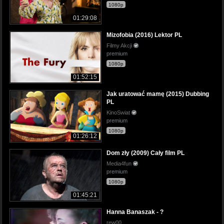
1080p
01:29:08
Mizofobia (2016) Lektor PL
Filmy Akcji
premium
1080p
01:52:15
Jak uratować mamę (2015) Dubbing
PL
KinoSwiat
premium
1080p
01:26:12
Dom zły (2009) Cały film PL
Media4fun
premium
1080p
01:45:21
Hanna Banaszak - ?
rew00