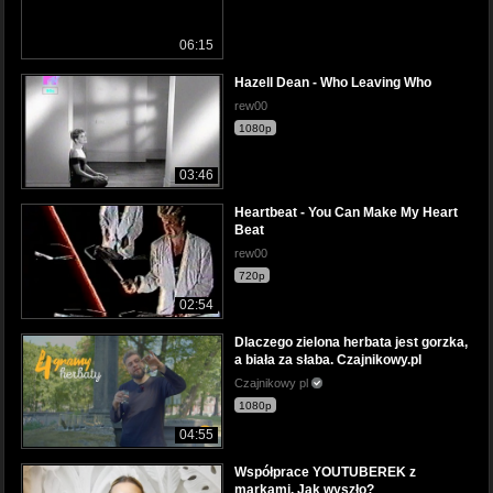
06:15
Hazell Dean - Who Leaving Who
rew00
1080p
03:46
Heartbeat - You Can Make My Heart
Beat
rew00
720p
02:54
Dlaczego zielona herbata jest gorzka,
a biała za słaba. Czajnikowy.pl
Czajnikowy pl
1080p
04:55
Współprace YOUTUBEREK z
markami. Jak wyszło?