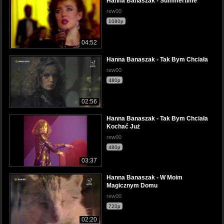
Hanna Banaszak - Summertime
rew00
1080p
04:52
Hanna Banaszak - Tak Bym Chciała
rew00
480p
02:56
Hanna Banaszak - Tak Bym Chciała
Kochać Już
rew00
480p
03:37
Hanna Banaszak - W Moim
Magicznym Domu
rew00
720p
02:20