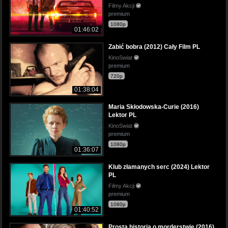
Filmy Akcji
premium
1080p
01:46:02
Zabić bobra (2012) Cały Film PL
KinoSwiat
premium
720p
01:38:04
Maria Skłodowska-Curie (2016)
Lektor PL
KinoSwiat
premium
1080p
01:36:07
Klub złamanych serc (2024) Lektor
PL
Filmy Akcji
premium
1080p
01:40:52
Prosta historia o morderstwie (2016)