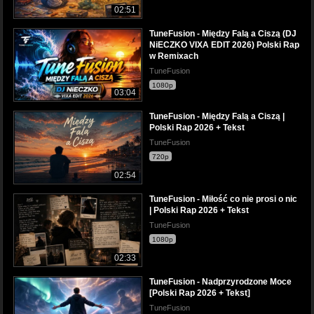
02:51
TuneFusion - Między Falą a Ciszą (DJ
NiECZKO VIXA EDIT 2026) Polski Rap
w Remixach
TuneFusion
1080p
03:04
TuneFusion - Między Falą a Ciszą |
Polski Rap 2026 + Tekst
TuneFusion
720p
02:54
TuneFusion - Miłość co nie prosi o nic
| Polski Rap 2026 + Tekst
TuneFusion
1080p
02:33
TuneFusion - Nadprzyrodzone Moce
[Polski Rap 2026 + Tekst]
TuneFusion