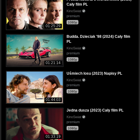
Cały film PL
KinoSwiat
premium
1080p
01:25:29
Budda. Dzieciak '98 (2024) Cały film
PL
KinoSwiat
premium
1080p
01:21:14
Uśmiech losu (2023) Napisy PL
KinoSwiat
premium
1080p
01:44:03
Jedna dusza (2023) Cały film PL
KinoSwiat
premium
1080p
01:33:19