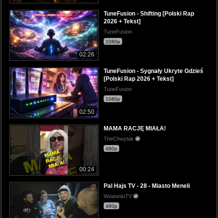
TuneFusion - Shifting [Polski Rap
2026 + Tekst]
TuneFusion
1080p
02:26
TuneFusion - Sygnały Ukryte Gdzieś
[Polski Rap 2026 + Tekst]
TuneFusion
1080p
02:50
MAMA RACJĘ MIAŁA!
TheChwytak
480p
00:24
Pal Hajs TV - 28 - Miasto Meneli
WuwunioTV
480p