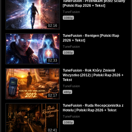
TuneFusion - Przenikam przez Ściany
[Polski Rap 2026 + Tekst]
TuneFusion
1080p
02:16
TuneFusion - Rentgen [Polski Rap
2026 + Tekst]
TuneFusion
1080p
02:33
TuneFusion - Rok Który Zmienił
Wszystko (2012) | Polski Rap 2026 +
Tekst
TuneFusion
480p
02:17
TuneFusion - Ruda Recepcjonistka z
Hotelu | Polski Rap 2026 + Tekst
TuneFusion
1080p
02:41