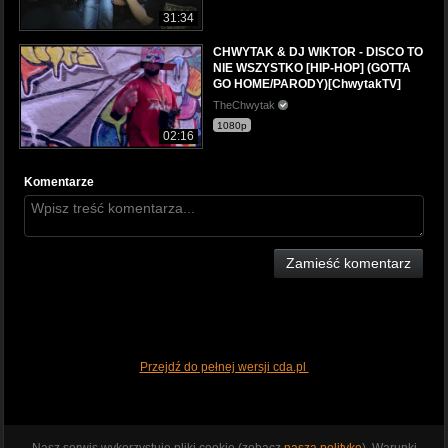
31:34
CHWYTAK & DJ WIKTOR - DISCO TO
NIE WSZYSTKO [HIP-HOP] (GOTTA
GO HOME/PARODY)[ChwytakTV]
TheChwytak
1080p
02:16
Komentarze
Zamieść komentarz
Przejdź do pełnej wersji cda.pl
Nasz serwis wykorzystuje pliki cookie (zobacz
naszą politykę
). Warunki