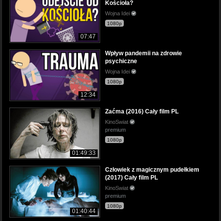
Kościoła?
Wojna Idei
1080p
07:47
Wpływ pandemii na zdrowie
psychiczne
Wojna Idei
1080p
12:34
Zaćma (2016) Cały film PL
KinoSwiat
premium
1080p
01:49:33
Człowiek z magicznym pudełkiem
(2017) Cały film PL
KinoSwiat
premium
1080p
01:40:44