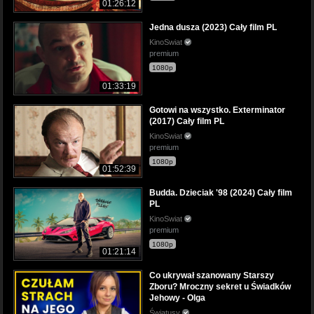
01:26:12
Jedna dusza (2023) Cały film PL
KinoSwiat
premium
1080p
01:33:19
Gotowi na wszystko. Exterminator
(2017) Cały film PL
KinoSwiat
premium
1080p
01:52:39
Budda. Dzieciak '98 (2024) Cały film
PL
KinoSwiat
premium
1080p
01:21:14
Co ukrywał szanowany Starszy
Zboru? Mroczny sekret u Świadków
Jehowy - Olga
Światusy