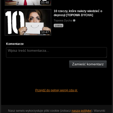
05:48
10 rzeczy, które należy wiedzieć o
depresji [TOPOWA DYCHA]
Topowa Dycha
1080p
10:47
Komentarze
Zamieść komentarz
Przejdź do pełnej wersji cda.pl
Nasz serwis wykorzystuje pliki cookie (zobacz
naszą politykę
). Warunki