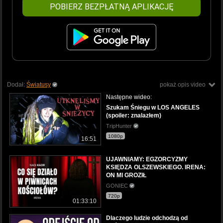
POBIERZ BEZPŁATNĄ APLIKACJĘ
Dodał:
Światusy
pokaż opis video
Następne wideo:
Szukam Śniegu w LOS ANGELES
(spoiler: znalazłem)
TripHunter
1080p
16:51
UJAWNIAMY: EGZORCYZMY
KSIĘDZA OLSZEWSKIEGO. IRENA:
ON MI GROZIŁ
GONIEC
720p
01:33:10
Dlaczego ludzie odchodzą od