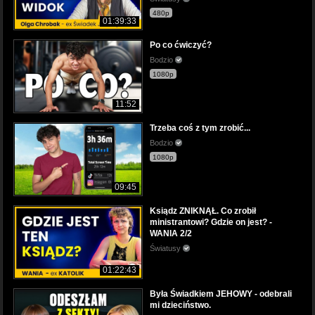
480p
01:39:33
Po co ćwiczyć?
Bodzio
1080p
11:52
Trzeba coś z tym zrobić...
Bodzio
1080p
09:45
Ksiądz ZNIKNĄŁ. Co zrobił
ministrantowi? Gdzie on jest? -
WANIA 2/2
Światusy
01:22:43
Była Świadkiem JEHOWY - odebrali
mi dzieciństwo.