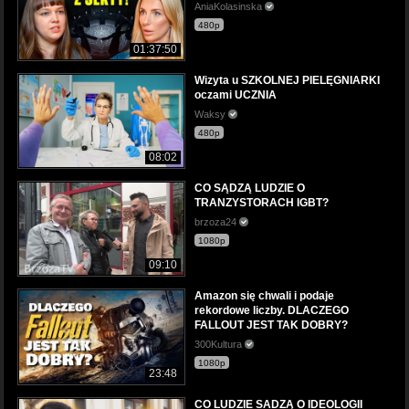
AniaKolasinska
480p
01:37:50
Wizyta u SZKOLNEJ PIELĘGNIARKI
oczami UCZNIA
Waksy
480p
08:02
CO SĄDZĄ LUDZIE O
TRANZYSTORACH IGBT?
brzoza24
1080p
09:10
Amazon się chwali i podaje
rekordowe liczby. DLACZEGO
FALLOUT JEST TAK DOBRY?
300Kultura
1080p
23:48
CO LUDZIE SADZĄ O IDEOLOGII