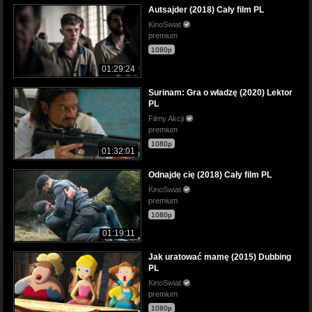
Autsajder (2018) Cały film PL
KinoSwiat
premium
1080p
01:29:24
Surinam: Gra o władzę (2020) Lektor
PL
Filmy Akcji
premium
1080p
01:32:01
Odnajdę cię (2018) Cały film PL
KinoSwiat
premium
1080p
01:19:11
Jak uratować mamę (2015) Dubbing
PL
KinoSwiat
premium
1080p