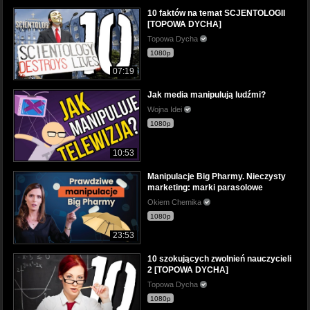
10 faktów na temat SCJENTOLOGII
[TOPOWA DYCHA]
Topowa Dycha
1080p
07:19
Jak media manipulują ludźmi?
Wojna Idei
1080p
10:53
Manipulacje Big Pharmy. Nieczysty
marketing: marki parasolowe
Okiem Chemika
1080p
23:53
10 szokujących zwolnień nauczycieli
2 [TOPOWA DYCHA]
Topowa Dycha
1080p