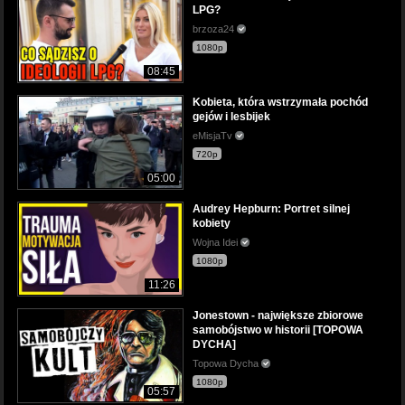
LPG?
brzoza24
1080p
08:45
Kobieta, która wstrzymała pochód
gejów i lesbijek
eMisjaTv
720p
05:00
Audrey Hepburn: Portret silnej
kobiety
Wojna Idei
1080p
11:26
Jonestown - największe zbiorowe
samobójstwo w historii [TOPOWA
DYCHA]
Topowa Dycha
1080p
05:57