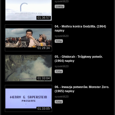
sysek6620
1080p
01:36:57
04. - Mothra kontra Godzillla. (1964)
napisy
sysek6620
720p
01:28:34
05. - Ghidorah - Trójgłowy potwór.
(1964) napisy
sysek6620
720p
01:33:04
06. - Inwazja potworów. Monster Zero.
(1965) napisy
sysek6620
720p
01:33:05