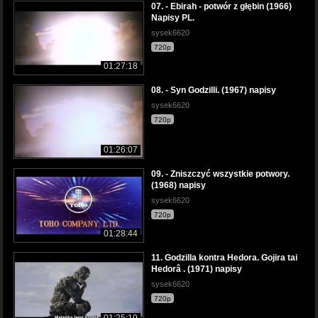
07. - Ebirah - potwór z głębin (1966)
Napisy PL.
sysek6620
720p
01:27:18
08. - Syn Godzilli. (1967) napisy
sysek6620
720p
01:26:07
09. - Zniszczyć wszystkie potwory.
(1968) napisy
sysek6620
720p
01:28:44
11. Godzilla kontra Hedora. Gojira tai
Hedorâ . (1971) napisy
sysek6620
720p
01:25:19