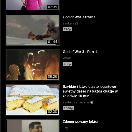
02:39
God of War 3 trailer
sankers92
720p
01:44
God of War 3 - Part 1
Witold
480p
09:26
Szybkie i łatwe ciasto jogurtowe -
świetny deser na każdą okazję w
zaledwie 10 min.
szybko i smacznie
1080p
02:30
Zdenerwowany lektor
Jay