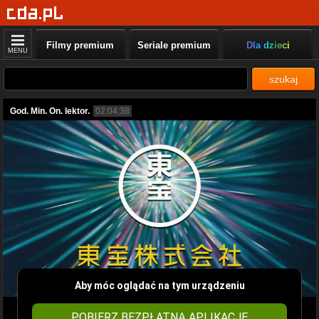
Filmy premium
Seriale premium
Dla dzieci
MENU
szukaj
God. Min. On. lektor.
02:04:38
Aby móc oglądać na tym urządzeniu
POBIERZ BEZPŁATNĄ APLIKACJĘ