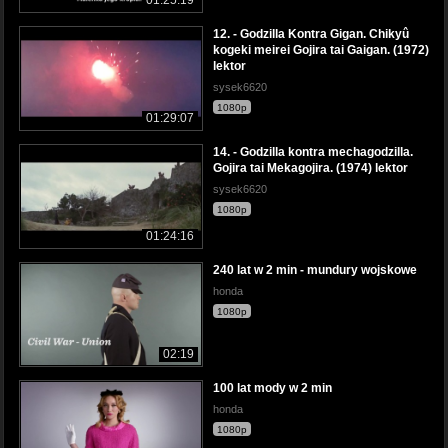
12. - Godzilla Kontra Gigan. Chikyû
kogeki meirei Gojira tai Gaigan. (1972)
lektor
sysek6620
1080p
01:29:07
14. - Godzilla kontra mechagodzilla.
Gojira tai Mekagojira. (1974) lektor
sysek6620
1080p
01:24:16
240 lat w 2 min - mundury wojskowe
honda
1080p
02:19
100 lat mody w 2 min
honda
1080p