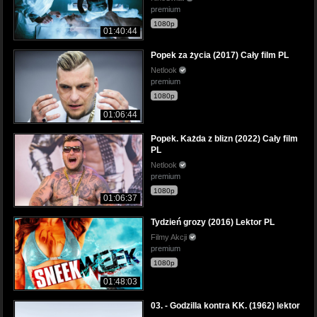
premium
1080p
01:40:44
Popek za życia (2017) Cały film PL
Netlook
premium
1080p
01:06:44
Popek. Każda z blizn (2022) Cały film
PL
Netlook
premium
1080p
01:06:37
Tydzień grozy (2016) Lektor PL
Filmy Akcji
premium
1080p
01:48:03
03. - Godzilla kontra KK. (1962) lektor