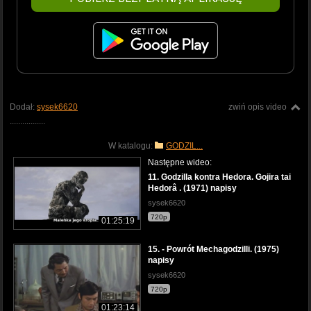
Dodał:
sysek6620
zwiń opis video
.................
W katalogu:
GODZIL...
Następne wideo:
11. Godzilla kontra Hedora. Gojira tai
Hedorâ . (1971) napisy
sysek6620
720p
01:25:19
15. - Powrót Mechagodzilli. (1975)
napisy
sysek6620
720p
01:23:14