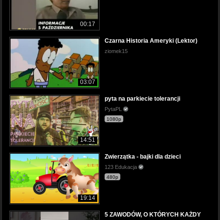
00:17
Czarna Historia Ameryki (Lektor)
ziomek15
03:07
pyta na parkiecie tolerancji
PytaPL
1080p
14:51
Zwierzątka - bajki dla dzieci
123 Edukacja
480p
19:14
5 ZAWODÓW, O KTÓRYCH KAŻDY