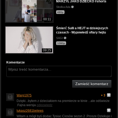
MARZYŁ JAKO DZIECKO #shorts
Słodka Ada
480p
00:11
Śmierć Sulli a HEJT w dzisiejszych
czasach - Wypowiedź ofiary hejtu
SAGI
1080p
09:25
Komentarze
Zamieść komentarz
Warg1975
+ 3
Dzięki...byłem z dzieciakiem na premierze w kinie ...ale odświeże
.Fajna wersja
odpowiedz
lukasz2681belews
Witam a mógł byś dodac Tysiac Ciosów sezon 2 .Prosze Dziekuje i