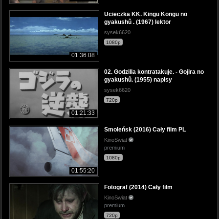
Ucieczka KK. Kingu Kongu no
gyakushû . (1967) lektor
sysek6620
1080p
01:36:08
02. Godzilla kontratakuje. - Gojira no
gyakushû. (1955) napisy
sysek6620
720p
01:21:33
Smoleńsk (2016) Cały film PL
KinoSwiat
premium
1080p
01:55:20
Fotograf (2014) Cały film
KinoSwiat
premium
720p