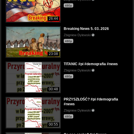
480p
26:44
Breaking News 5. 03. 2026
Zbigniew Dylewski
480p
23:08
TITANIC #pi #demografia #news
Zbigniew Dylewski
480p
00:48
PRZYSZŁOŚĆ? #pi #demografia
#news
Zbigniew Dylewski
480p
00:55