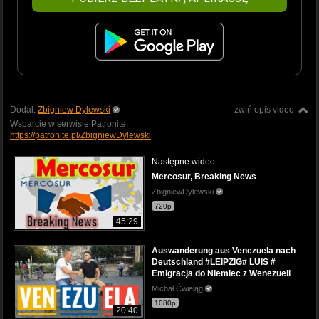
Dodał:
Zbigniew Dylewski
zwiń opis video
Wsparcie w serwisie Patronite:
https://patronite.pl/ZbigniewDylewski
Następne wideo:
Mercosur, Breaking News
ZbigniewDylewski
720p
45:29
Auswanderung aus Venezuela nach
Deutschland #LEIPZIG# LUIS #
Emigracja do Niemiec z Wenezueli
Michał Ćwieląg
1080p
20:40