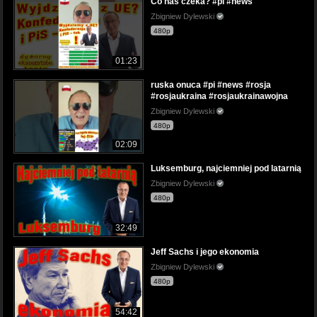
Co nas czeka? #pi #news
Zbigniew Dylewski
480p
01:23
ruska onuca #pi #news #rosja
#rosjaukraina #rosjaukrainawojna
Zbigniew Dylewski
480p
02:09
Luksemburg, najciemniej pod latarnią
Zbigniew Dylewski
480p
32:49
Jeff Sachs i jego ekonomia
Zbigniew Dylewski
480p
54:42