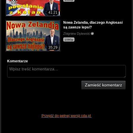
41:21
Nowa Zelandia, dlaczego Anglosasi
są zawsze lepsi?
Zbigniew Dylewski
1080p
35:29
Komentarze
Zamieść komentarz
Przejdź do pełnej wersji cda.pl