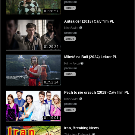
premium
1080p
01:28:57
Autsajder (2018) Cały film PL
KinoSwiat
premium
1080p
01:29:24
Miłość na Bali (2024) Lektor PL
Filmy Akcji
premium
1080p
01:52:24
Pech to nie grzech (2018) Cały film PL
KinoSwiat
premium
1080p
01:19:01
Iran, Breaking News
Zbigniew Dylewski