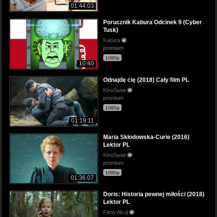
01:44:03
Porucznik Kabura Odcinek 9 (Cyber
Tusk)
Kabura
premium
1080p
10:40
Odnajdę cię (2018) Cały film PL
KinoSwiat
premium
1080p
01:19:11
Maria Skłodowska-Curie (2016)
Lektor PL
KinoSwiat
premium
1080p
01:36:07
Doris: Historia pewnej miłości (2018)
Lektor PL
Filmy Akcji