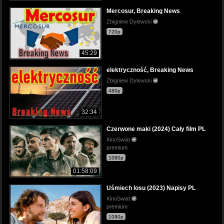
Mercosur, Breaking News
Zbigniew Dylewski
720p
45:29
elektryczność, Breaking News
Zbigniew Dylewski
480p
32:34
Czerwone maki (2024) Cały film PL
KinoSwiat
premium
1080p
01:58:09
Uśmiech losu (2023) Napisy PL
KinoSwiat
premium
1080p