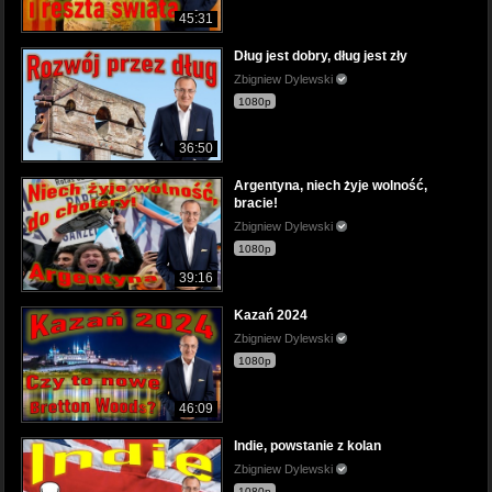
45:31
Dług jest dobry, dług jest zły
Zbigniew Dylewski
1080p
36:50
Argentyna, niech żyje wolność,
bracie!
Zbigniew Dylewski
1080p
39:16
Kazań 2024
Zbigniew Dylewski
1080p
46:09
Indie, powstanie z kolan
Zbigniew Dylewski
1080p