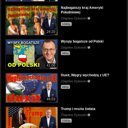
Najbogatszy kraj Ameryki
Południowej
Zbigniew Dylewski
1080p
24:20
Wyspy bogatsze od Polski
Zbigniew Dylewski
480p
41:06
Huxit, Węgry wychodzą z UE?
Zbigniew Dylewski
480p
46:03
Trump i reszta świata
Zbigniew Dylewski
1080p