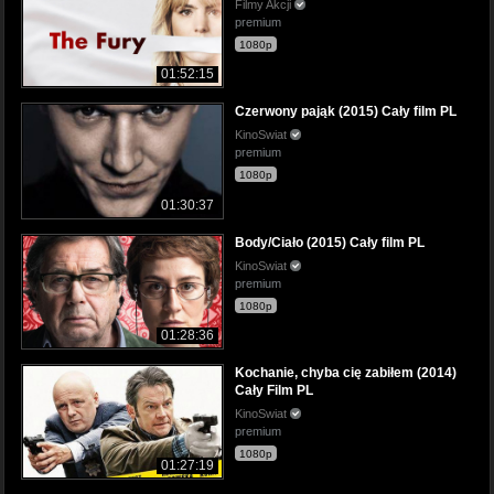
Filmy Akcji
premium
1080p
01:52:15
Czerwony pająk (2015) Cały film PL
KinoSwiat
premium
1080p
01:30:37
Body/Ciało (2015) Cały film PL
KinoSwiat
premium
1080p
01:28:36
Kochanie, chyba cię zabiłem (2014)
Cały Film PL
KinoSwiat
premium
1080p
01:27:19