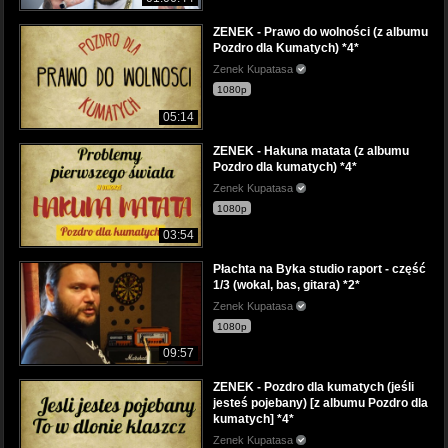
ZENEK - Prawo do wolności (z albumu
Pozdro dla Kumatych) *4*
Zenek Kupatasa
1080p
05:14
ZENEK - Hakuna matata (z albumu
Pozdro dla kumatych) *4*
Zenek Kupatasa
1080p
03:54
Płachta na Byka studio raport - część
1/3 (wokal, bas, gitara) *2*
Zenek Kupatasa
1080p
09:57
ZENEK - Pozdro dla kumatych (jeśli
jesteś pojebany) [z albumu Pozdro dla
kumatych] *4*
Zenek Kupatasa