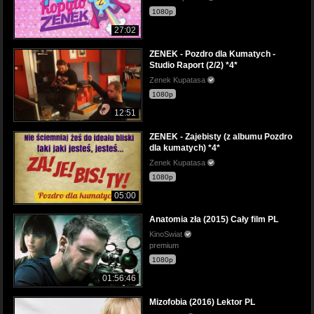
1080p
27:02
ZENEK - Pozdro dla Kumatych -
Studio Raport (2/2) *4*
Zenek Kupatasa
1080p
12:51
ZENEK - Zajebisty (z albumu Pozdro
dla kumatych) *4*
Zenek Kupatasa
1080p
05:00
Anatomia zła (2015) Cały film PL
KinoSwiat
premium
1080p
01:56:46
Mizofobia (2016) Lektor PL