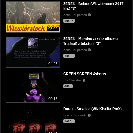
ZENEK - Bobas (Wiewiórstock 2017,
klip) *3*
Zenek Kupatasa
1080p
05:03
ZENEK - Moralne zero (z albumu
Trudno!) z tekstem *3*
Zenek Kupatasa
1080p
04:25
GREEN SCREEN #shorts
TheChwytak
480p
00:15
Durek - Strzelec (Wiz Khalifa RmX)
PantomRecords
1080p