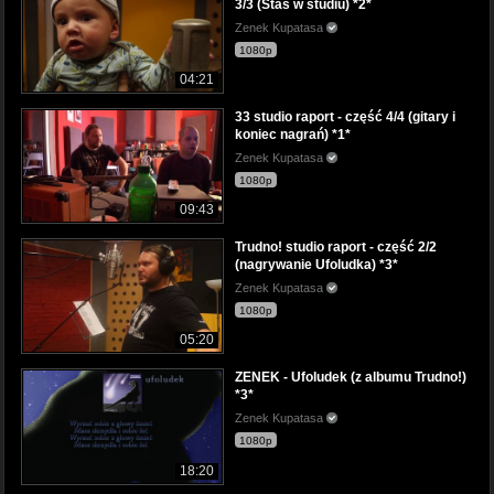
3/3 (Staś w studiu) *2*
Zenek Kupatasa
1080p
04:21
33 studio raport - część 4/4 (gitary i
koniec nagrań) *1*
Zenek Kupatasa
1080p
09:43
Trudno! studio raport - część 2/2
(nagrywanie Ufoludka) *3*
Zenek Kupatasa
1080p
05:20
ZENEK - Ufoludek (z albumu Trudno!)
*3*
Zenek Kupatasa
1080p
18:20