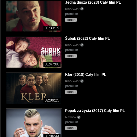
Jedna dusza (2023) Cały film PL
KinoSwiat
premium
1080p
01:33:19
Śubuk (2022) Cały film PL
KinoSwiat
premium
1080p
01:47:00
Kler (2018) Cały film PL
KinoSwiat
premium
1080p
02:09:25
Popek za życia (2017) Cały film PL
Netlook
premium
1080p
01:06:44