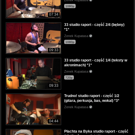
Zenek Kupatasa
1080p
07:34
33 studio raport - część 2/4 (bębny)
*1*
Zenek Kupatasa
1080p
09:33
33 studio raport - część 1/4 (teksty w
akronimach) *1*
Zenek Kupatasa
720p
09:33
Trudno! studio raport - część 1/2
(gitara, perkusja, bas, wokal) *3*
Zenek Kupatasa
04:44
Płachta na Byka studio raport - część