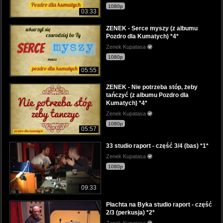
1080p
03:33
ZENEK - Serce myszy (z albumu
Pozdro dla Kumatych) *4*
Zenek Kupatasa
1080p
05:55
ZENEK - Nie potrzeba stóp, żeby
tańczyć (z albumu Pozdro dla
Kumatych) *4*
Zenek Kupatasa
1080p
05:57
33 studio raport - część 3/4 (bas) *1*
Zenek Kupatasa
1080p
09:33
Płachta na Byka studio raport - część
2/3 (perkusja) *2*