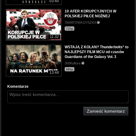
03:40
10 AFER KORUPCYJNYCH W
POLSKIEJ PIŁCE NOŻNEJ
ŚWIATOWA DYSZKA
720p
11:32
WSTAJĄ Z KOLAN? Thunderbolts* to
NAJLEPSZY FILM MCU od czasów
Guardians of the Galaxy Vol. 3
300Kultura
480p
13:44
Komentarze
Zamieść komentarz