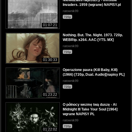
Niewidzialni najeźdźcy - Invisible
Invaders. 1959 (wgrane) NAPISY.pl
ratownik99
720p
01:07:21
Nothing. But. The. Night. 1973. 720p.
WEBRip. x264. AAC-[YTS. MX]
ratownik99
720p
01:30:33
Operazione paura (Kill Baby, Kill)
(1966) [720p, Dual. Audio][napisy PL]
ratownik99
720p
01:23:22
O północy wezmę twą duszę - At
Midnight Ill Take Your Soul [1964]
wgrane NAPISY PL
ratownik99
720p
01:22:02