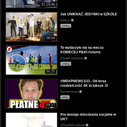
01:19:46
Jak UNIKNĄĆ JEDYNKI w SZKOLE
Waksy
1080p
08:04
To wydarzyło się na meczu
KOBIECEJ PIŁKI #shorts
Ostatni Gwizdek
1080p
00:25
#WRAPNEWS 033 - Od teraz
rozdzielczość 4K to luksus :D
Pandemicum
480p
09:17
Kto dostaje mieszkania socjalne w
UK?
uRbanWLondynie