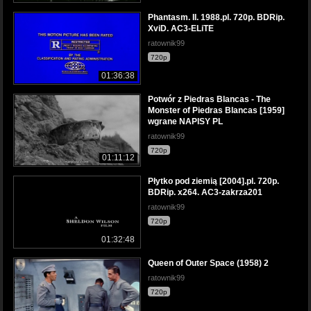
Phantasm. II. 1988.pl. 720p. BDRip.
XviD. AC3-ELiTE
ratownik99
720p
01:36:38
Potwór z Piedras Blancas - The
Monster of Piedras Blancas [1959]
wgrane NAPISY PL
ratownik99
720p
01:11:12
Płytko pod ziemią [2004].pl. 720p.
BDRip. x264. AC3-zakrza201
ratownik99
720p
01:32:48
Queen of Outer Space (1958) 2
ratownik99
720p