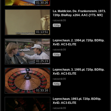
01:30:26
La. Maldicion. De. Frankenstein. 1973.
720p. BluRay. x264. AAC-[YTS. MX]
ratownik99
720p
01:13:51
Leprechaun. 2. 1994.pl. 720p. BDRip.
XviD. AC3-ELiTE
ratownik99
720p
01:25:23
Leprechaun. 3. 1995.pl. 720p. BDRip.
XviD. AC3-ELiTE
ratownik99
720p
01:33:16
Leprechaun. 1993.pl. 720p. BDRip.
XviD. AC3-ELiTE
ratownik99