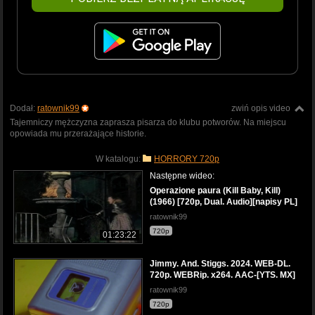
Dodał:
ratownik99
zwiń opis video
Tajemniczy mężczyzna zaprasza pisarza do klubu potworów. Na miejscu
opowiada mu przerażające historie.
W katalogu:
HORRORY 720p
Następne wideo:
Operazione paura (Kill Baby, Kill)
(1966) [720p, Dual. Audio][napisy PL]
ratownik99
720p
01:23:22
Jimmy. And. Stiggs. 2024. WEB-DL.
720p. WEBRip. x264. AAC-[YTS. MX]
ratownik99
720p