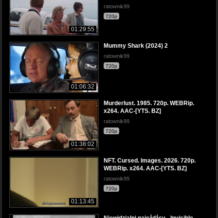
ratownik99
720p
01:29:55
Mummy Shark (2024) 2
ratownik99
720p
01:06:32
Murderlust. 1985. 720p. WEBRip.
x264. AAC-[YTS. BZ]
ratownik99
720p
01:38:02
NFT. Cursed. Images. 2026. 720p.
WEBRip. x264. AAC-[YTS. BZ]
ratownik99
720p
01:13:45