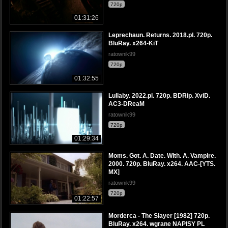
720p
01:31:26
Leprechaun. Returns. 2018.pl. 720p.
BluRay. x264-KiT
ratownik99
720p
01:32:55
Lullaby. 2022.pl. 720p. BDRip. XviD.
AC3-DReaM
ratownik99
720p
01:29:34
Moms. Got. A. Date. With. A. Vampire.
2000. 720p. BluRay. x264. AAC-[YTS.
MX]
ratownik99
720p
01:22:57
Morderca - The Slayer [1982] 720p.
BluRay. x264. wgrane NAPISY PL