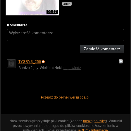
480p
01:17
Komentarze
Zamieść komentarz
TYGRYS_256
Bardzo fajny. Wielkie dzieki.
odpowiedz
Przejdź do pełnej wersji cda.pl
Nasz serwis wykorzystuje pliki cookie (zobacz
naszą politykę
). Warunki
przechowywania lub dostępu do plików cookies możesz zmienić w
ustawieniach Twojej przeglądarki.
RODO - Informacje