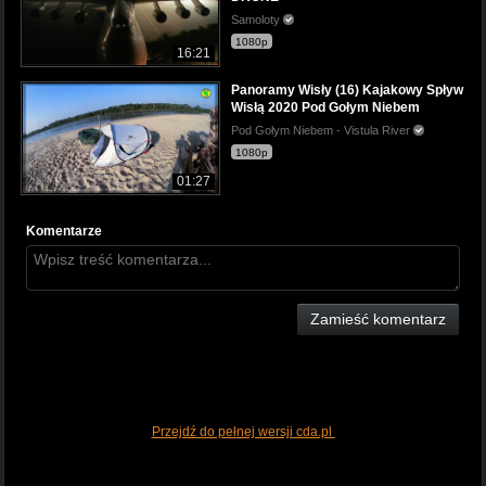
Samoloty
1080p
16:21
Panoramy Wisły (16) Kajakowy Spływ
Wisłą 2020 Pod Gołym Niebem
Pod Gołym Niebem - Vistula River
1080p
01:27
Komentarze
Zamieść komentarz
Przejdź do pełnej wersji cda.pl