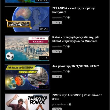
ZELANDIA - siódmy, zatopiony
kontynent
naukowoTV
1080p
05:23
Katar - przegląd geograficzny, jak
klimat kraju wpływa na Mundial?
naukowoTV
1080p
10:14
Jak powstają TRZĘSIENIA ZIEMI?
naukowoTV
1080p
12:19
ZWIERZĘCA POMOC | Poszukiwacz
#396
poszukiwacz
1080p