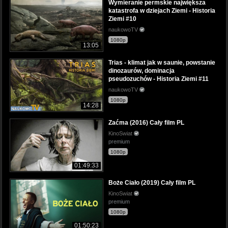
Wymieranie permskie największa
katastrofa w dziejach Ziemi - Historia
Ziemi #10
naukowoTV
1080p
13:05
Trias - klimat jak w saunie, powstanie
dinozaurów, dominacja
pseudozuchów - Historia Ziemi #11
naukowoTV
1080p
14:28
Zaćma (2016) Cały film PL
KinoSwiat
premium
1080p
01:49:33
Boże Ciało (2019) Cały film PL
KinoSwiat
premium
1080p
01:50:23