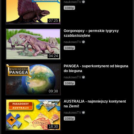
naukowoTV
1080p
07:25
Gorgonopsy – permskie tygrysy
szablastozębne
naukowoTV
1080p
04:24
PANGEA - superkontynent od bieguna
do bieguna
naukowoTV
1080p
09:38
AUSTRALIA - najmniejszy kontynent
na Ziemi!
naukowoTV
1080p
18:30