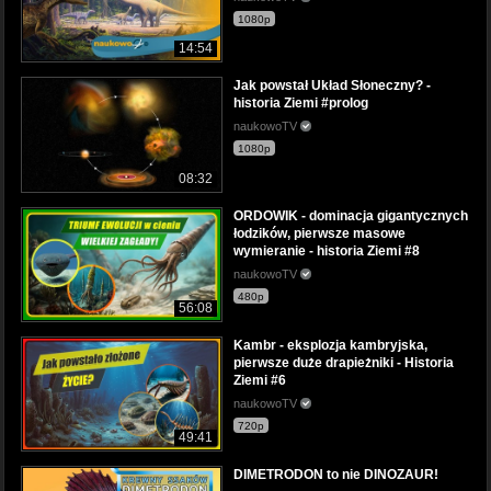
1080p
14:54
Jak powstał Układ Słoneczny? -
historia Ziemi #prolog
naukowoTV
1080p
08:32
ORDOWIK - dominacja gigantycznych
łodzików, pierwsze masowe
wymieranie - historia Ziemi #8
naukowoTV
480p
56:08
Kambr - eksplozja kambryjska,
pierwsze duże drapieżniki - Historia
Ziemi #6
naukowoTV
720p
49:41
DIMETRODON to nie DINOZAUR!