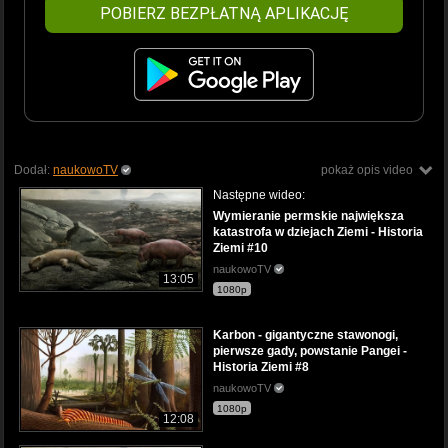
POBIERZ BEZPŁATNĄ APLIKACJĘ
Dodał:
naukowoTV
pokaż opis video
Następne wideo:
Wymieranie permskie największa
katastrofa w dziejach Ziemi - Historia
Ziemi #10
naukowoTV
13:05
1080p
Karbon - gigantyczne stawonogi,
pierwsze gady, powstanie Pangei -
Historia Ziemi #8
naukowoTV
1080p
12:08