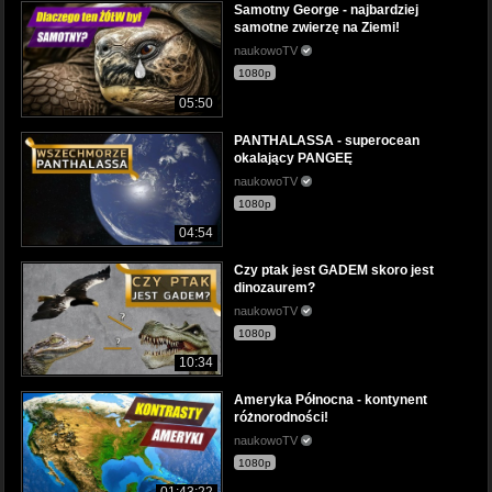
Samotny George - najbardziej
samotne zwierzę na Ziemi!
naukowoTV
1080p
05:50
PANTHALASSA - superocean
okalający PANGEĘ
naukowoTV
1080p
04:54
Czy ptak jest GADEM skoro jest
dinozaurem?
naukowoTV
1080p
10:34
Ameryka Północna - kontynent
różnorodności!
naukowoTV
1080p
01:43:22