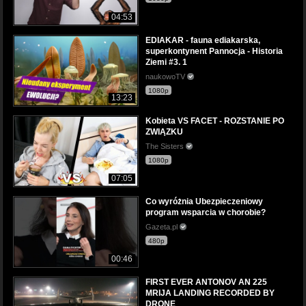
04:53
EDIAKAR - fauna ediakarska,
superkontynent Pannocja - Historia
Ziemi #3. 1
naukowoTV
1080p
13:23
Kobieta VS FACET - ROZSTANIE PO
ZWIĄZKU
The Sisters
1080p
07:05
Co wyróżnia Ubezpieczeniowy
program wsparcia w chorobie?
Gazeta.pl
480p
00:46
FIRST EVER ANTONOV AN 225
MRIJA LANDING RECORDED BY
DRONE