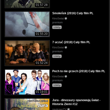
01:57:28
Smoleńsk (2016) Cały film PL
KinoSwiat
premium
1080p
01:55:20
7 uczuć (2018) Cały film PL
KinoSwiat
premium
1080p
01:52:24
Pech to nie grzech (2018) Cały film PL
KinoSwiat
premium
1080p
01:19:01
Jura - dinozaury opanowują świat -
Historia Ziemi #12
naukowoTV