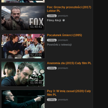
Fox: Grzechy przeszłości (2017)
Lektor PL
premium
1080p
Filmy Akcji
01:40:41
Pocałunek śmierci (1995)
premium
1080p
Powtórki z telewizji
02:15:00
Anatomia zła (2015) Cały film PL
premium
1080p
01:56:46
Psy 3: W imię zasad (2020) Cały
film PL
premium
1080p