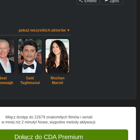
Embed
Zgłoś
pokaż wszystkich aktorów ▼
Neal
Saïd
Mozhan
onough
Taghmaoui
Marnò
Włącz dostęp do 22679 znakomitych filmów i seriali
w mniej niż 2 minuty! Nowe, wygodne metody aktywacji.
Dołącz do CDA Premium