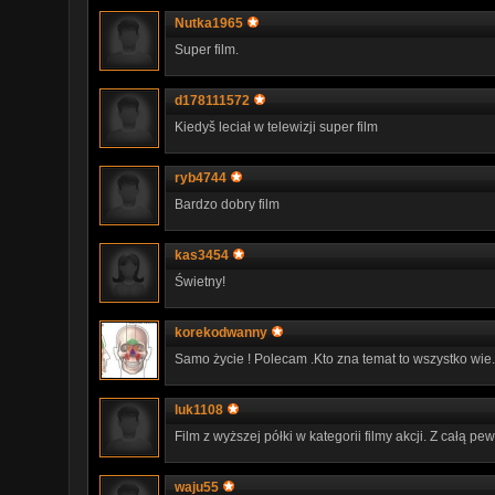
Nutka1965
Super film.
d178111572
Kiedyš leciał w telewizji super film
ryb4744
Bardzo dobry film
kas3454
Świetny!
korekodwanny
Samo życie ! Polecam .Kto zna temat to wszystko wie
luk1108
Film z wyższej półki w kategorii filmy akcji. Z całą p
waju55