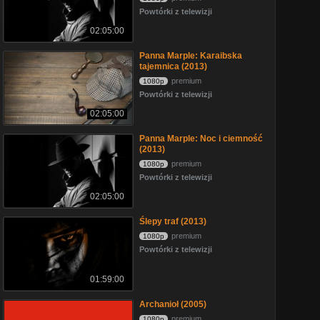
Powtórki z telewizji
02:05:00
Panna Marple: Karaibska
tajemnica (2013)
premium
1080p
Powtórki z telewizji
02:05:00
Panna Marple: Noc i ciemność
(2013)
premium
1080p
Powtórki z telewizji
02:05:00
Ślepy traf (2013)
premium
1080p
Powtórki z telewizji
01:59:00
Archanioł (2005)
premium
1080p