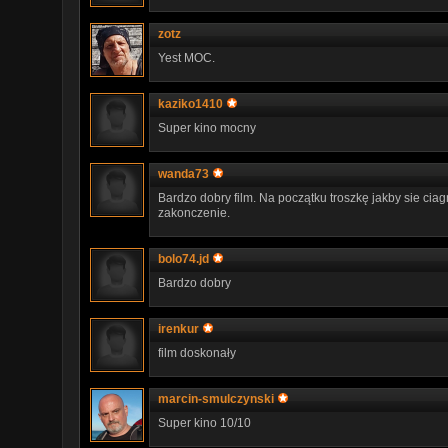
zotz
Yest MOC.
kaziko1410
Super kino mocny
wanda73
Bardzo dobry film. Na początku troszkę jakby sie ciag
zakonczenie.
bolo74.jd
Bardzo dobry
irenkur
film doskonały
marcin-smulczynski
Super kino 10/10