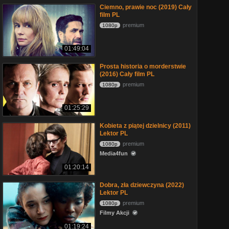
Ciemno, prawie noc (2019) Cały
film PL
premium
1080p
01:49:04
Prosta historia o morderstwie
(2016) Cały film PL
premium
1080p
01:25:29
Kobieta z piątej dzielnicy (2011)
Lektor PL
premium
1080p
Media4fun
01:20:14
Dobra, zła dziewczyna (2022)
Lektor PL
premium
1080p
Filmy Akcji
01:19:24