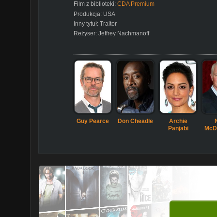
Film z biblioteki:
CDA Premium
Produkcja:
USA
Inny tytuł:
Traitor
Reżyser:
Jeffrey Nachmanoff
Guy Pearce
Don Cheadle
Archie
Panjabi
McD