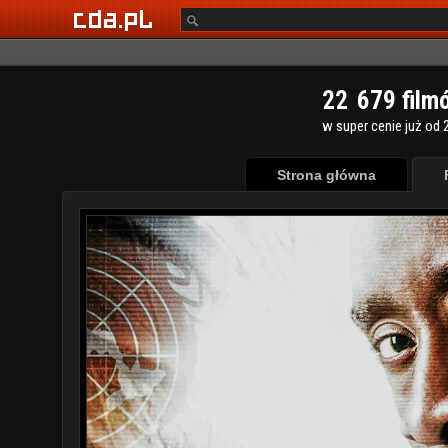
2
2
6
7
9
film
w super cenie już od 2
Strona główna