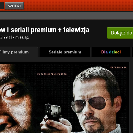
ów i seriali premium + telewizja
Dołącz
do
3,99 zł / miesiąc
Filmy premium
Seriale premium
Dla dzieci