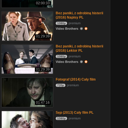
02:00:33
Bez paniki, z odrobiną histerii
(2016) Napisy PL
premium
1080p
Video Brothers
01:29:39
Bez paniki, z odrobiną histerii
(2016) Lektor PL
premium
1080p
Video Brothers
01:29:39
Fotograf (2014) Cały film
premium
720p
01:47:16
Sęp (2013) Cały film PL
premium
1080p