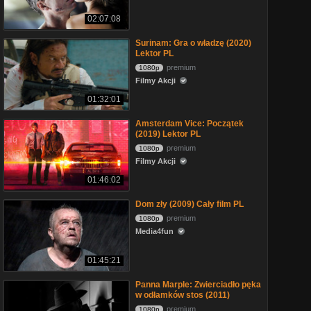
02:07:08
Surinam: Gra o władzę (2020)
Lektor PL
premium
1080p
Filmy Akcji
01:32:01
Amsterdam Vice: Początek
(2019) Lektor PL
premium
1080p
Filmy Akcji
01:46:02
Dom zły (2009) Cały film PL
premium
1080p
Media4fun
01:45:21
Panna Marple: Zwierciadło pęka
w odłamków stos (2011)
premium
1080p