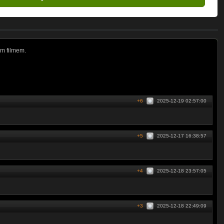
m filmem.
+6
2025-12-19 02:57:00
+5
2025-12-17 16:38:57
+4
2025-12-18 23:57:05
+3
2025-12-18 22:49:09