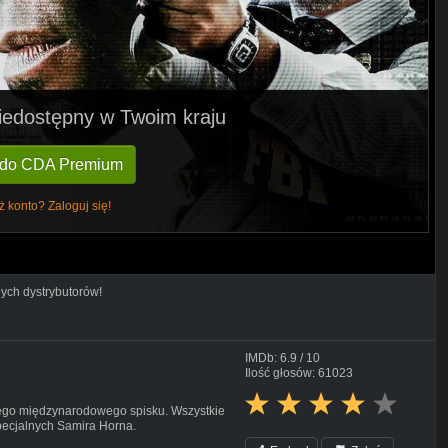
 niedostępny w Twoim kraju
 do CDA Premium
ż konto? Zaloguj się!
nych dystrybutorów!
IMDb: 6.9 / 10
Ilość głosów: 61023
nego międzynarodowego spisku. Wszystkie
specjalnych Samira Horna.