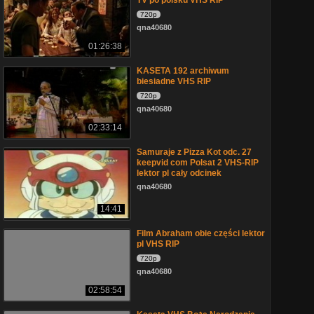
TV po polsku VHS RIP
720p
qna40680
01:26:38
KASETA 192 archiwum
biesiadne VHS RIP
720p
qna40680
02:33:14
Samuraje z Pizza Kot odc. 27
keepvid com Polsat 2 VHS-RIP
lektor pl cały odcinek
qna40680
14:41
Film Abraham obie części lektor
pl VHS RIP
720p
qna40680
02:58:54