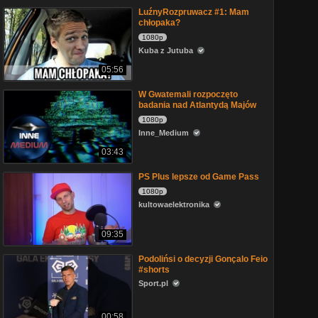
LuźnyRozpruwacz #1: Mam
chłopaka?
1080p
Kuba z Jutuba
05:56
W Gwatemali rozpoczęto
badania nad Atlantydą Majów
1080p
Inne_Medium
03:43
PS Plus lepsze od Game Pass
1080p
kultowaelektronika
09:35
Podolińsi o decyzji Gonçalo Feio
#shorts
Sport.pl
00:58