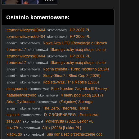
Ostatnio komentowane:
szymonwilczynski0404
HP 2007 PL
skomentował
szymonwilczynski0404
HP 2005 PL
skomentował
Nowe Akta UFO i Rewelacje o Obcych
anonim
skomentował
Leniwiec17
Stare grzechy mają długie cienie
skomentował
(2014) Lektor PL
szymonwilczynski0404
HP 2001 PL
skomentował
Leniwiec17
Stare grzechy mają długie cienie
skomentował
(2014) Lektor PL
Nocna zmiana - Turno Nocturno (2024)
anonim
skomentował
[Lektor PL]
Ślepy Glina 2 - Blind Cop 2 (2026)
anonim
skomentował
[ENG]
Kobieta-Wąż / The Reptile (1966)
anonim
skomentował
[Lektor PL]
sineguanon
Felix Kersten. Zagadka III Rzeszy -
skomentował
The Kersten Case (2025)
natanieltworzydlo
4 metry pod wodą (2017)
skomentował
Lektor PL
Artur_Dyskopata
(Zbigniew) Stonoga
skomentował
STUDIOS - Citizen Vigilante (parodia)
The. Zero. Theorem. Teoria.
anonim
skomentował
Wszystkiego. 2013. Lektor.pl
asjacek
D. CRONENBERG. - Potomstwo.
skomentował
zes6387
Pokerzysta (2022) Lektor PL
skomentował
bozi79
AIƒa (2026) [Lektor PL]
skomentował
xjaqxudp
Sila odnaleźć przeznaczenie odc
skomentował