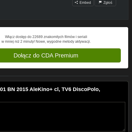
Embed
Zgłoś
Włącz dostęp do 22689 znakomitych filmów i seriali
w mniej niż 2 minuty! Nowe, wygodne metody aktywacji.
Dołącz do CDA Premium
1 BN 2015 AleKino+ cl, TV6 DiscoPolo,