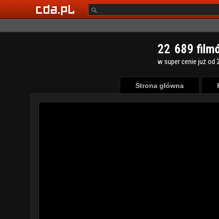
2
2
6
8
9
film
w super cenie już od 2
Strona główna