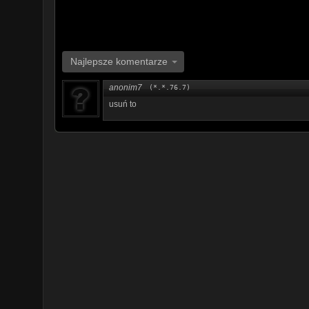
Najlepsze komentarze
anonim7
(*.*.76.7)
usuń to