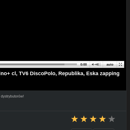
0:00
auto
o+ cl, TV6 DiscoPolo, Republika, Eska zapping
 dystrybutorów!