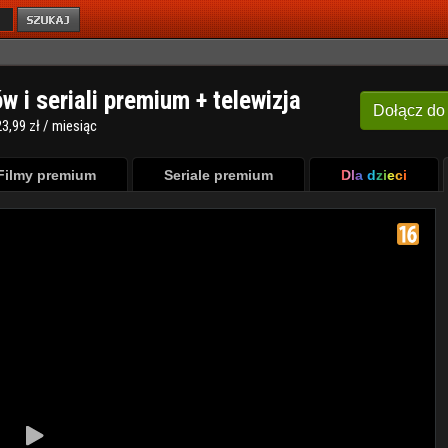
ów i seriali premium + telewizja
Dołącz
do
3,99 zł / miesiąc
Filmy premium
Seriale premium
Dla dzieci