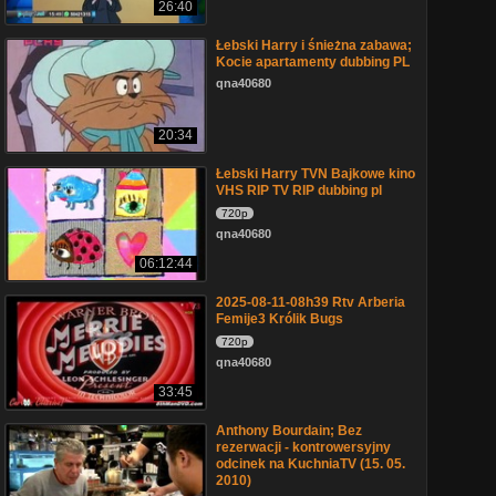
26:40
Łebski Harry i śnieżna zabawa;
Kocie apartamenty dubbing PL
qna40680
20:34
Łebski Harry TVN Bajkowe kino
VHS RIP TV RIP dubbing pl
720p
qna40680
06:12:44
2025-08-11-08h39 Rtv Arberia
Femije3 Królik Bugs
720p
qna40680
33:45
Anthony Bourdain; Bez
rezerwacji - kontrowersyjny
odcinek na KuchniaTV (15. 05.
2010)