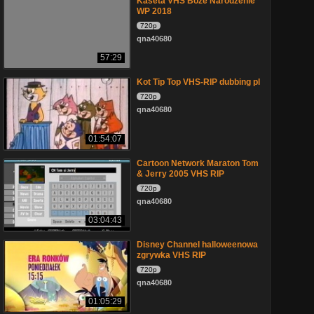
Kaseta VHS Boże Narodzenie
WP 2018
720p
qna40680
57:29
Kot Tip Top VHS-RIP dubbing pl
720p
qna40680
01:54:07
Cartoon Network Maraton Tom
& Jerry 2005 VHS RIP
720p
qna40680
03:04:43
Disney Channel halloweenowa
zgrywka VHS RIP
720p
qna40680
01:05:29