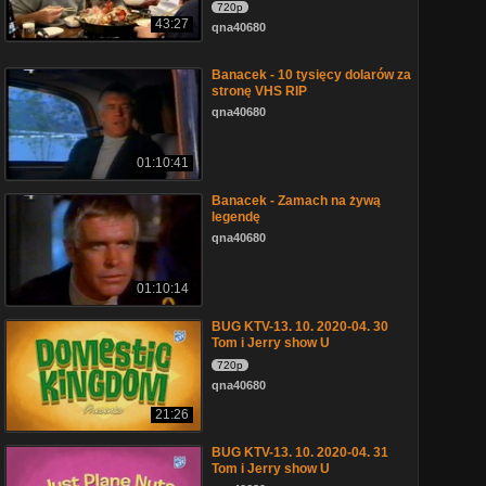
720p
43:27
qna40680
Banacek - 10 tysięcy dolarów za
stronę VHS RIP
qna40680
01:10:41
Banacek - Zamach na żywą
legendę
qna40680
01:10:14
BUG KTV-13. 10. 2020-04. 30
Tom i Jerry show U
720p
qna40680
21:26
BUG KTV-13. 10. 2020-04. 31
Tom i Jerry show U