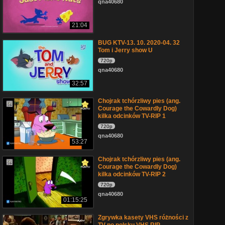
qna40680
21:04
BUG KTV-13. 10. 2020-04. 32
Tom i Jerry show U
720p
qna40680
32:57
Chojrak tchórzliwy pies (ang.
Courage the Cowardly Dog)
kilka odcinków TV-RIP 1
720p
qna40680
53:27
Chojrak tchórzliwy pies (ang.
Courage the Cowardly Dog)
kilka odcinków TV-RIP 2
720p
qna40680
01:15:25
Zgrywka kasety VHS różności z