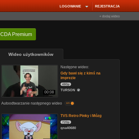
LOGOWANIE
REJESTRACJA
+ dodaj wideo
 CDA Premium
Wideo użytkowników
Następne wideo:
Gdy bawi się z kimś na
imprezie
480p
TURSON
00:08
Autoodtwarzanie następnego wideo
on
TVS Retro Pinky i Mózg
720p
qna40680