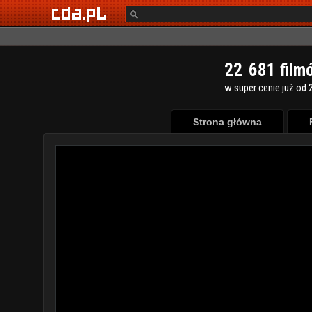
2
2
6
8
1
film
w super cenie już od 2
Strona główna