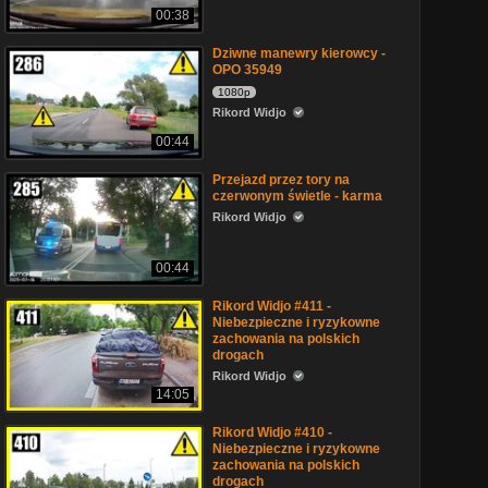
00:38
Dziwne manewry kierowcy -
OPO 35949
1080p
Rikord Widjo
00:44
Przejazd przez tory na
czerwonym świetle - karma
Rikord Widjo
00:44
Rikord Widjo #411 -
Niebezpieczne i ryzykowne
zachowania na polskich
drogach
Rikord Widjo
14:05
Rikord Widjo #410 -
Niebezpieczne i ryzykowne
zachowania na polskich
drogach