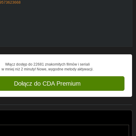
309573623668
ubezpieczenia, znajdziesz je tutaj!
Włącz dostęp do 22681 znakomitych filmów i seriali
w mniej niż 2 minuty! Nowe, wygodne metody aktywacji.
Dołącz do CDA Premium