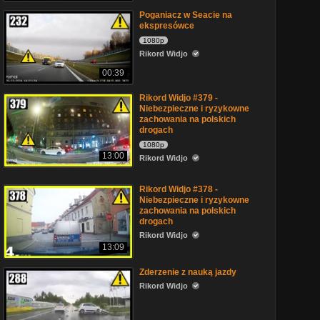
Poganiacz w Seacie na
ekspresówce
1080p
Rikord Widjo
00:39
Rikord Widjo #379 -
Niebezpieczne i ryzykowne
zachowania na polskich
drogach
1080p
13:00
Rikord Widjo
Rikord Widjo #378 -
Niebezpieczne i ryzykowne
zachowania na polskich
drogach
Rikord Widjo
13:09
Zderzenie z nauką jazdy
Rikord Widjo