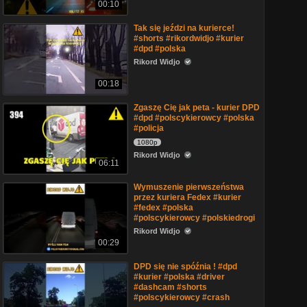
00:10
Tak się jeździ na kurierce!
#shorts #rikordwidjo #kurier
#dpd #polska
Rikord Widjo
00:18
Zgaszę Cię jak peta - kurier DPD
#dpd #polscykierowcy #polska
#policja
1080p
Rikord Widjo
06:11
Wymuszenie pierwszeństwa
przez kuriera Fedex #kurier
#fedex #polska
#polscykierowcy #polskiedrogi
Rikord Widjo
00:29
DPD się nie spóźnia ! #dpd
#kurier #polska #driver
#dashcam #shorts
#polscykierowcy #crash