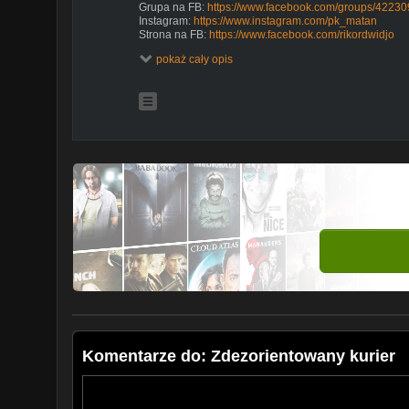
Grupa na FB:
https://www.facebook.com/groups/422
Instagram:
https://www.instagram.com/pk_matan
Strona na FB:
https://www.facebook.com/rikordwidjo
pokaż cały opis
https://mubi.pl/id-AJX70F
- MUBI, jeśli szukasz taniego 
Dostaniesz zwrot 100zł do 30 dni na konto!
#polscykierowcy #kierowcy #rikordwidjo
Włącz Full HD!
Pozdrawiam,
Rikord Widjo Team!
Komentarze do: Zdezorientowany kurier