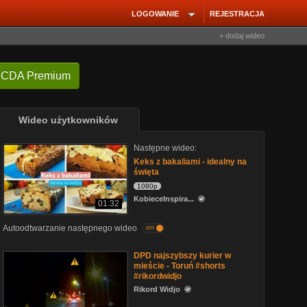
LOGOWANIE
REJESTRACJA
+ dodaj wideo
 CDA Premium
Wideo użytkowników
Następne wideo:
Keks z bakaliami - idealny na
święta
1080p
KobieceInspira...
01:32
Autoodtwarzanie następnego wideo
on
DPD najszybszy kurier w
mieście - Toruń #shorts
#rikordwidjo
Rikord Widjo