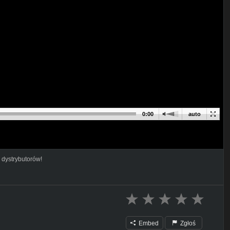
0:00
auto
 dystrybutorów!
Embed
Zgłoś