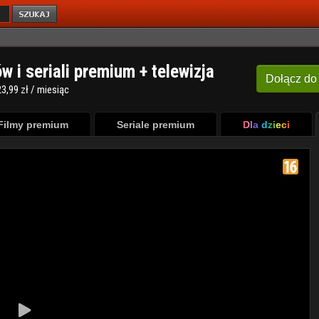
ów i seriali premium + telewizja
Dołącz
do
3,99 zł / miesiąc
Filmy premium
Seriale premium
Dla dzieci