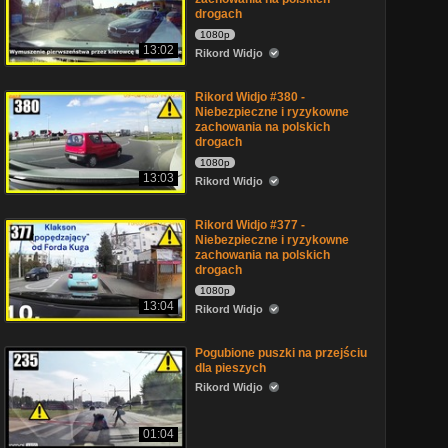
drogach
1080p
13:02
Rikord Widjo
Rikord Widjo #380 -
Niebezpieczne i ryzykowne
zachowania na polskich
drogach
1080p
13:03
Rikord Widjo
Rikord Widjo #377 -
Niebezpieczne i ryzykowne
zachowania na polskich
drogach
1080p
13:04
Rikord Widjo
Pogubione puszki na przejściu
dla pieszych
Rikord Widjo
01:04