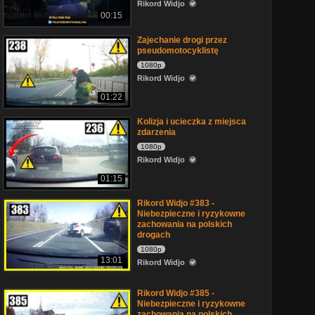
Rikord Widjo
00:15
Zajechanie drogi przez
pseudomotocyklistę
1080p
Rikord Widjo
01:22
Kolizja i ucieczka z miejsca
zdarzenia
1080p
Rikord Widjo
01:15
Rikord Widjo #383 -
Niebezpieczne i ryzykowne
zachowania na polskich
drogach
1080p
13:01
Rikord Widjo
Rikord Widjo #385 -
Niebezpieczne i ryzykowne
zachowania na polskich