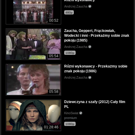
Andrzej Zaucha
480p
00:52
Zaucha, Geppert, Frąckowiak,
Wodecki i inni - Przekażmy sobie znak
pokoju (1985)
Andrzej Zaucha
1080p
05:54
Różni wykonawcy - Przekażmy sobie
znak pokoju (1986)
Andrzej Zaucha
05:58
Dziewczyna z szafy (2012) Cały film
PL
KinoSwiat
premium
1080p
01:28:46