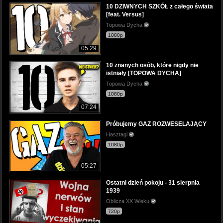
10 DZIWNYCH SZKÓŁ z całego świata
[feat. Versus]
Topowa Dycha
1080p
05:29
10 znanych osób, które nigdy nie
istniały [TOPOWA DYCHA]
Topowa Dycha
1080p
07:24
Próbujemy GAZ ROZWESELAJĄCY
Hasztagi
1080p
05:27
Ostatni dzień pokoju - 31 sierpnia
1939
Oblicza XX Wieku
720p