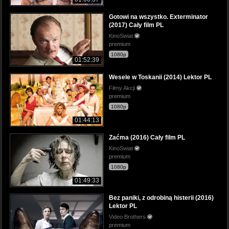
Gotowi na wszystko. Exterminator
(2017) Cały film PL
KinoSwiat
premium
1080p
01:52:39
Wesele w Toskanii (2014) Lektor PL
Filmy Akcji
premium
1080p
01:44:13
Zaćma (2016) Cały film PL
KinoSwiat
premium
1080p
01:49:33
Bez paniki, z odrobiną histerii (2016)
Lektor PL
Video Brothers
premium