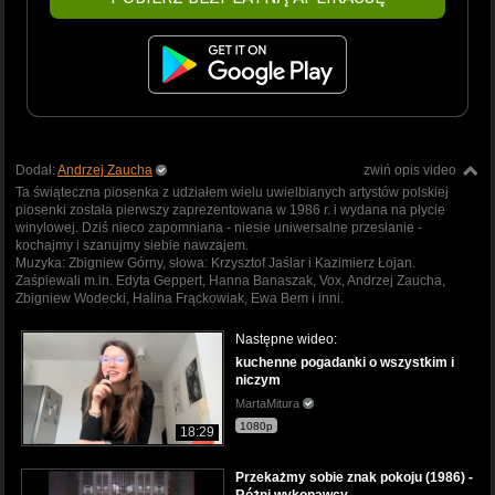
Dodał:
Andrzej Zaucha
zwiń opis video
Ta świąteczna piosenka z udziałem wielu uwielbianych artystów polskiej
piosenki została pierwszy zaprezentowana w 1986 r. i wydana na płycie
winylowej. Dziś nieco zapomniana - niesie uniwersalne przesłanie -
kochajmy i szanujmy siebie nawzajem.
Muzyka: Zbigniew Górny, słowa: Krzysztof Jaślar i Kazimierz Łojan.
Zaśpiewali m.in. Edyta Geppert, Hanna Banaszak, Vox, Andrzej Zaucha,
Zbigniew Wodecki, Halina Frąckowiak, Ewa Bem i inni.
Następne wideo:
kuchenne pogadanki o wszystkim i
niczym
MartaMitura
1080p
18:29
Przekażmy sobie znak pokoju (1986) -
Różni wykonawcy