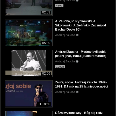
Andrzej Zaucha
480p
02:53
A. Zaucha, R. Rynkowski, A.
Sikorowski, J. Zieliński - Zacznij od
Bacha (Opole 90)
Andrzej Zaucha
05:30
Andrzej Zaucha - Myśmy byli sobie
pisani (live, 1986) [audio remaster]
Andrzej Zaucha
1080p
02:56
Zaufaj sobie. Andrzej Zaucha 1949-
1991. DJ mix na 25 lat nieobecności
Andrzej Zaucha
01:18:50
Różni wykonawcy - Bóg się rodzi