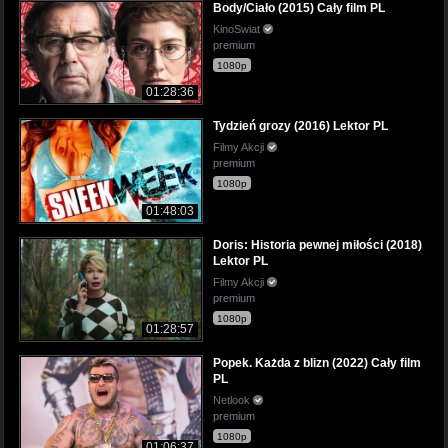
Body/Ciało (2015) Cały film PL
KinoSwiat
premium
1080p
01:28:36
Tydzień grozy (2016) Lektor PL
Filmy Akcji
premium
1080p
01:48:03
Doris: Historia pewnej miłości (2018)
Lektor PL
Filmy Akcji
premium
1080p
01:28:57
Popek. Każda z blizn (2022) Cały film
PL
Netlook
premium
1080p
01:06:37