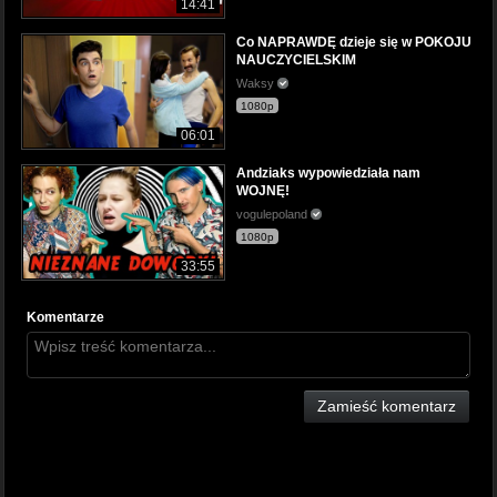
14:41
Co NAPRAWDĘ dzieje się w POKOJU
NAUCZYCIELSKIM
Waksy
1080p
06:01
Andziaks wypowiedziała nam
WOJNĘ!
vogulepoland
1080p
33:55
Komentarze
Zamieść komentarz