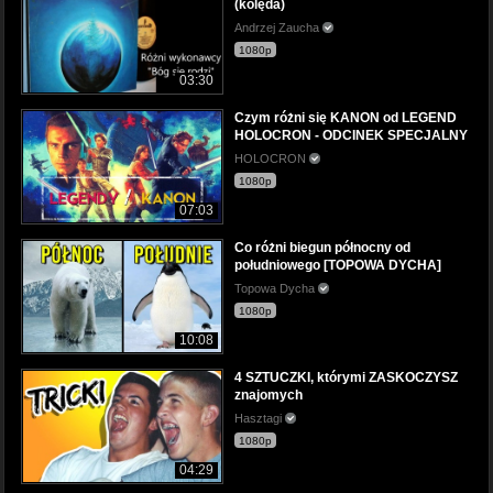
(kolęda)
Andrzej Zaucha
1080p
03:30
Czym różni się KANON od LEGEND
HOLOCRON - ODCINEK SPECJALNY
HOLOCRON
1080p
07:03
Co różni biegun północny od
południowego [TOPOWA DYCHA]
Topowa Dycha
1080p
10:08
4 SZTUCZKI, którymi ZASKOCZYSZ
znajomych
Hasztagi
1080p
04:29