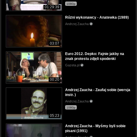
1080p
01:29:39
Różni wykonawcy - Anatewka (1989)
Andrzej Zaucha
03:07
Euro 2012. Depko: Fajnie jakby na
znak protestu zdjęli spodenki
Gazeta.pl
00:20
Andrzej Zaucha - Zaufaj sobie (wersja
instr. )
Andrzej Zaucha
1080p
05:23
Andrzej Zaucha - Myśmy byli sobie
pisani (1991)