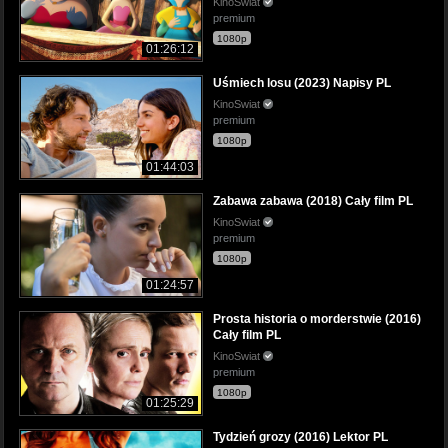
KinoSwiat
premium
1080p
01:26:12
Uśmiech losu (2023) Napisy PL
KinoSwiat
premium
1080p
01:44:03
Zabawa zabawa (2018) Cały film PL
KinoSwiat
premium
1080p
01:24:57
Prosta historia o morderstwie (2016)
Cały film PL
KinoSwiat
premium
1080p
01:25:29
Tydzień grozy (2016) Lektor PL