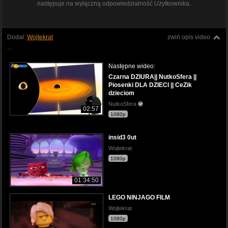
następuje na wyłączną odpowiedzialność Użytkownika.
Dodał:
Wojtekrat
zwiń opis video
...
Następne wideo:
Czarna DZIURA|| NutkoSfera ||
Piosenki DLA DZIECI || CeZik
dzieciom
NutkoSfera
02:57
1080p
insid3 0ut
Wojtekrat
1080p
01:34:50
LEGO NINJAGO FILM
Wojtekrat
1080p