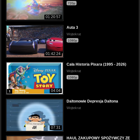
720p
01:20:57
Auta 3
Wojtekrat
1080p
01:42:24
Cała Historia Pixara (1995 - 2026)
Wojtekrat
1080p
04:04
Daltonowie Depresja Daltona
Wojtekrat
07:31
HAUL ZAKUPOWY SPOŻYWCZY ZE