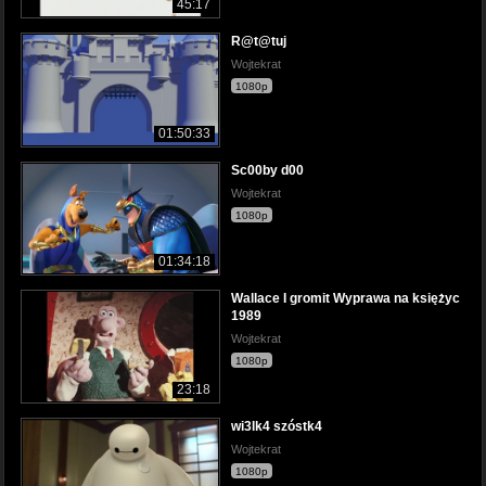
45:17
R@t@tuj
Wojtekrat
1080p
01:50:33
Sc00by d00
Wojtekrat
1080p
01:34:18
Wallace I gromit Wyprawa na księżyc
1989
Wojtekrat
1080p
23:18
wi3lk4 szóstk4
Wojtekrat
1080p