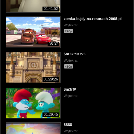
01:41:52
zomka-bujdy-na-resorach-2008-pl
Wojtekrat
720p
35:37
$hr3k f0r3v3
Wojtekrat
480p
01:29:26
$m3rf¥
Wojtekrat
01:29:45
8888
Wojtekrat