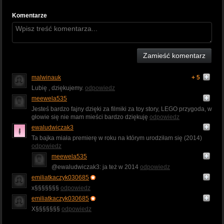
Komentarze
Zamieść komentarz
malwinauk
+ 5
Lubię , dziękujemy.
odpowiedz
meewela535
Jesteś bardzo fajny dzięki za filmiki za toy story, LEGO przygoda, w
głowie się nie mam mieści bardzo dziękuję
odpowiedz
ewaludwiczak3
Ta bajka miała premierę w roku na którym urodziłam się (2014)
odpowiedz
meewela535
@ewaludwiczak3: ja też w 2014
odpowiedz
emiliatkaczyk030685
x§§§§§§§
odpowiedz
emiliatkaczyk030685
X§§§§§§§
odpowiedz