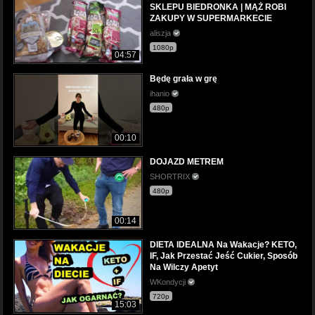
SKLEPU BIEDRONKA | MĄŻ ROBI
ZAKUPY W SUPERMARKECIE
aliszja
1080p
04:57
Będę grała w grę
ihanio
480p
00:10
DOJAZD METREM
SHORTRIX
480p
00:14
DIETA IDEALNA Na Wakacje? KETO,
IF, Jak Przestać Jeść Cukier, Sposób
Na Wilczy Apetyt
WKondycji
720p
15:03