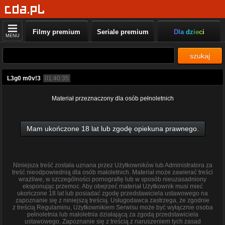
Filmy premium
Seriale premium
Dla dzieci
MENU
szukaj
L3g0 m0v!3
01:40:35
Materiał przeznaczony dla osób pełnoletnich
Mam ukończone 18 lat lub zgodę opiekuna prawnego.
Niniejsza treść została uznana przez Użytkowników lub Administratora za
treść nieodpowiednią dla osób małoletnich. Materiał może zawierać treści
wrażliwe, w szczególności pornografię lub w sposób nieuzasadniony
eksponując przemoc. Aby obejrzeć materiał Użytkownik musi mieć
ukończone 18 lat lub posiadać zgodę przedstawiciela ustawowego na
zapoznanie się z niniejszą treścią. Usługodawca zastrzega, że zgodnie
z treścią Regulaminu, Użytkownikiem Serwisu może być wyłącznie osoba
pełnoletnia lub małoletnia działającą za zgodą przedstawiciela
ustawowego. Zapoznanie się z treścią z naruszeniem tych zasad