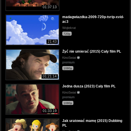
01:37:13
madagwiazdka-2009-720p-tvrip-xvid-
ac3
Wojtekrat
720p
21:43
Żyć nie umierać (2015) Cały film PL
KinoSwiat
premium
1080p
01:21:14
Jedna dusza (2023) Cały film PL
KinoSwiat
premium
1080p
01:33:19
Jak uratować mamę (2015) Dubbing
PL