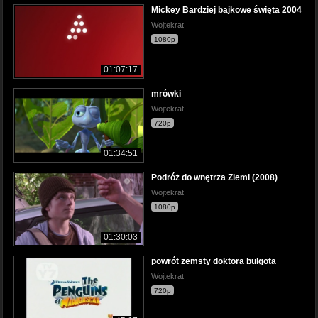
Mickey Bardziej bajkowe święta 2004
Wojtekrat
1080p
01:07:17
mrówki
Wojtekrat
720p
01:34:51
Podróż do wnętrza Ziemi (2008)
Wojtekrat
1080p
01:30:03
powrót zemsty doktora bulgota
Wojtekrat
720p