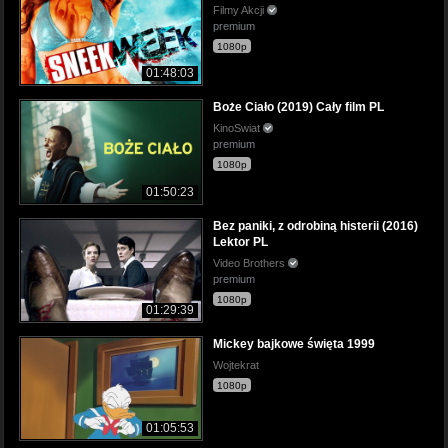
Filmy Akcji
premium
1080p
01:48:03
Boże Ciało (2019) Cały film PL
KinoSwiat
premium
1080p
01:50:23
Bez paniki, z odrobiną histerii (2016)
Lektor PL
Video Brothers
premium
1080p
01:29:39
Mickey bajkowe święta 1999
Wojtekrat
1080p
01:05:53