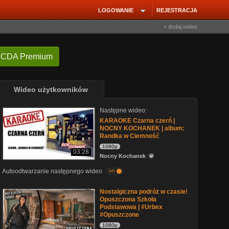
LOGOWANIE
REJESTRACJA
+ dodaj wideo
 CDA Premium
Wideo użytkowników
Następne wideo:
KARAOKE Czarna czerń |
NOCNY KOCHANEK | album:
Randka w Ciemność
1080p
03:28
Nocny Kochanek
Autoodtwarzanie następnego wideo
on
Nostalgiczna podróż w czasie!
Opuszczona Szkoła
Podstawowa | #Urbex
#Opuszczone
1080p