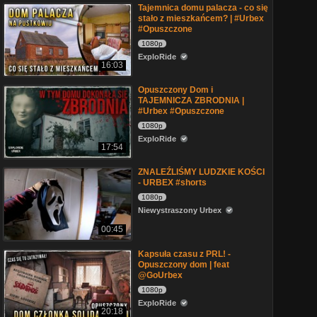
Tajemnica domu palacza - co się
stało z mieszkańcem? | #Urbex
#Opuszczone
1080p
ExploRide
16:03
Opuszczony Dom i
TAJEMNICZA ZBRODNIA |
#Urbex #Opuszczone
1080p
ExploRide
17:54
ZNALEŹLIŚMY LUDZKIE KOŚCI
- URBEX #shorts
1080p
Niewystraszony Urbex
00:45
Kapsuła czasu z PRL! -
Opuszczony dom | feat
@GoUrbex
1080p
ExploRide
20:18