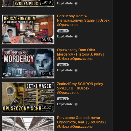
19:48
ExploRide
Porzucony Dom w
Nienaruszonym Stanie | #Urbex
#Opuszczone
1080p
ExploRide
08:58
Opuszczony Dom Ofiar
Mordercy - Historia J. Pluty |
#Urbex #Opuszczone
1080p
ExploRide
34:48
Znaleźliśmy SCHRON pełny
SPRZĘTU! | #Urbex
#Opuszczone
1080p
ExploRide
18:52
Porzucone Gospodarstwo
Ogrodnicze, feat. @GoUrbex |
#Urbex #Opuszczone