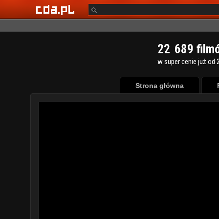
2
2
6
8
9
film
w super cenie już od 2
Strona główna