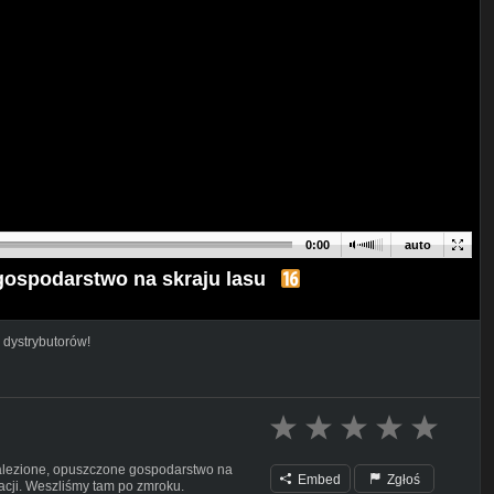
0:00
auto
ospodarstwo na skraju lasu
 dystrybutorów!
alezione, opuszczone gospodarstwo na
Embed
Zgłoś
zacji. Weszliśmy tam po zmroku.