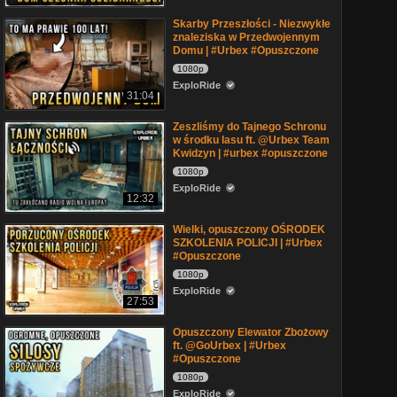
Skarby Przeszłości - Niezwykłe
znaleziska w Przedwojennym
Domu | #Urbex #Opuszczone
1080p
ExploRide
31:04
Zeszliśmy do Tajnego Schronu
w środku lasu ft. @Urbex Team
Kwidzyn | #urbex #opuszczone
1080p
ExploRide
12:32
Wielki, opuszczony OŚRODEK
SZKOLENIA POLICJI | #Urbex
#Opuszczone
1080p
ExploRide
27:53
Opuszczony Elewator Zbożowy
ft. @GoUrbex | #Urbex
#Opuszczone
1080p
ExploRide