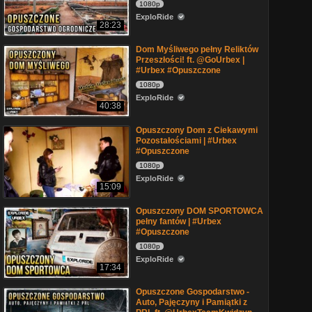
1080p
ExploRide
28:23
Dom Myśliwego pełny Reliktów
Przeszłości! ft. @GoUrbex |
#Urbex #Opuszczone
1080p
ExploRide
40:38
Opuszczony Dom z Ciekawymi
Pozostałościami | #Urbex
#Opuszczone
1080p
ExploRide
15:09
Opuszczony DOM SPORTOWCA
pełny fantów | #Urbex
#Opuszczone
1080p
ExploRide
17:34
Opuszczone Gospodarstwo -
Auto, Pajęczyny i Pamiątki z