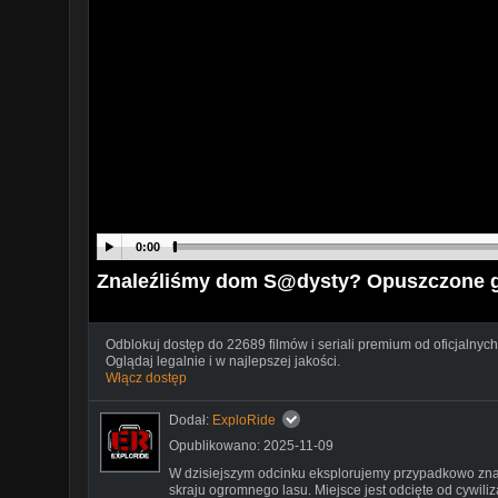
0:00
Znaleźliśmy dom S@dysty? Opuszczone g
Odblokuj dostęp do 22689 filmów i seriali premium od oficjalnych
Oglądaj legalnie i w najlepszej jakości.
Włącz dostęp
Dodał:
ExploRide
Opublikowano: 2025-11-09
W dzisiejszym odcinku eksplorujemy przypadkowo zn
skraju ogromnego lasu. Miejsce jest odcięte od cywili