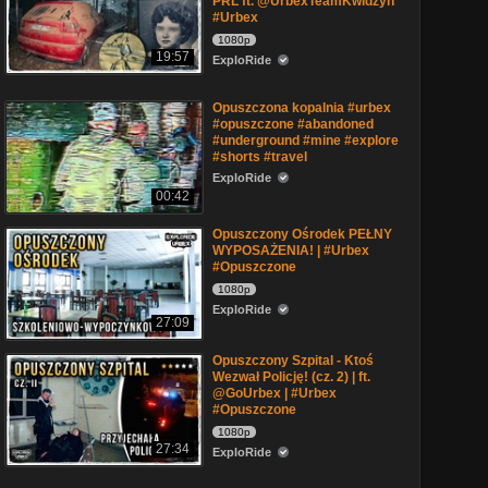
PRL ft. @UrbexTeamKwidzyn
#Urbex
1080p
19:57
ExploRide
Opuszczona kopalnia #urbex
#opuszczone #abandoned
#underground #mine #explore
#shorts #travel
ExploRide
00:42
Opuszczony Ośrodek PEŁNY
WYPOSAŻENIA! | #Urbex
#Opuszczone
1080p
ExploRide
27:09
Opuszczony Szpital - Ktoś
Wezwał Policję! (cz. 2) | ft.
@GoUrbex | #Urbex
#Opuszczone
1080p
27:34
ExploRide