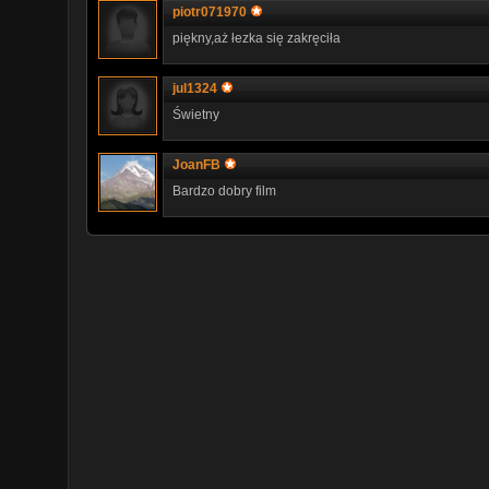
piotr071970
piękny,aż łezka się zakręciła
jul1324
Świetny
JoanFB
Bardzo dobry film