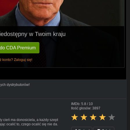
 niedostępny w Twoim kraju
 do CDA Premium
ż konto? Zaloguj się!
nych dystrybutorów!
IMDb: 5.8 / 10
Ilość głosów: 3897
y cień ma donosiciela, a każdy szept
c ocalić to, czego ocalić się nie da.