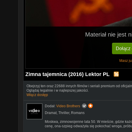
Materiał nie jest
Dołącz
Masz ju
Zimna tajemnica (2016) Lektor PL
Obejrzyj ten oraz 22688 innych filmów i seriali premium od oficjal
Oglądaj legalnie i w najlepszej jakości.
Włącz dostęp
Dodał:
Video Brothers
Dramat
,
Thriller
,
Romans
Moskwa, zimnowojenne lata 50. W mieście, gdzie każd
cenę, ona-szpieg odważyła się pokochać wroga, próbują