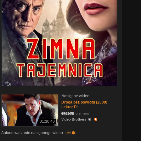
Następne wideo:
Droga bez powrotu (2009)
Lektor PL
premium
1080p
Video Brothers
01:30:40
Autoodtwarzanie następnego wideo
on