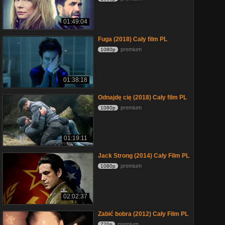
01:49:04
Fuga (2018) Cały film PL
premium
1080p
01:38:18
Odnajdę cię (2018) Cały film PL
premium
1080p
01:19:11
Jack Strong (2014) Cały Film PL
premium
1080p
02:02:37
Zabić bobra (2012) Cały Film PL
premium
720p