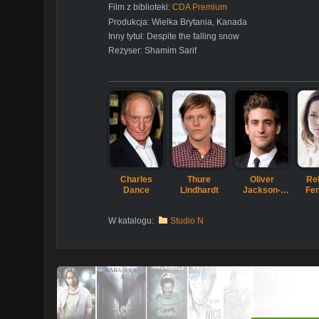
Film z biblioteki:
CDA Premium
Produkcja:
Wielka Brytania
,
Kanada
Inny tytuł:
Despite the falling snow
Reżyser:
Shamim Sarif
Charles
Thure
Oliver
Re
Dance
Lindhardt
Jackson-
Fe
Cohen
W katalogu:
Studio N