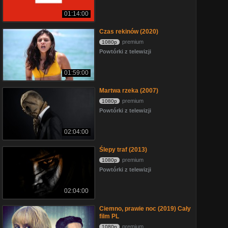
01:14:00
Czas rekinów (2020)
premium
1080p
Powtórki z telewizji
01:59:00
Martwa rzeka (2007)
premium
1080p
Powtórki z telewizji
02:04:00
Ślepy traf (2013)
premium
1080p
Powtórki z telewizji
02:04:00
Ciemno, prawie noc (2019) Cały
film PL
premium
1080p