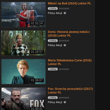
Miłość na Bali (2024) Lektor PL
premium
1080p
Filmy Akcji
01:52:24
Doris: Historia pewnej miłości
(2018) Lektor PL
premium
1080p
Filmy Akcji
01:28:57
Maria Skłodowska-Curie (2016)
Lektor PL
premium
1080p
01:36:07
Fox: Grzechy przeszłości (2017)
Lektor PL
premium
1080p
Filmy Akcji
01:40:41