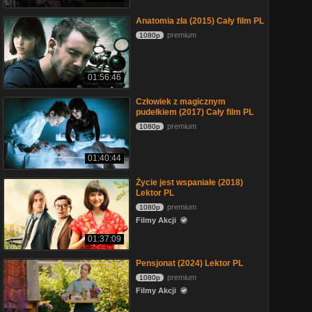
Anatomia zła (2015) Cały film PL
premium
1080p
01:56:46
Człowiek z magicznym
pudełkiem (2017) Cały film PL
premium
1080p
01:40:44
Życie jest wspaniałe (2018)
Lektor PL
premium
1080p
Filmy Akcji
01:37:09
Pensjonat (2024) Lektor PL
premium
1080p
Filmy Akcji