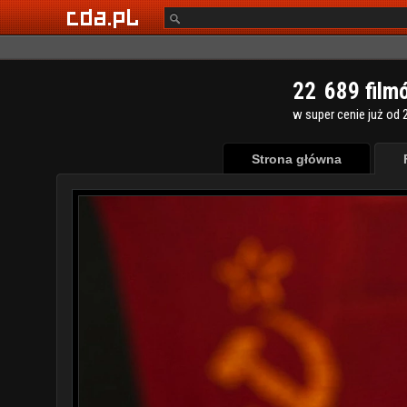
2
2
6
8
9
film
w super cenie już od 2
Strona główna