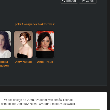
Embed
Zgłoś
pokaż wszystkich aktorów ▼
becca
Amy Nuttall
Antje Traue
rguson
Włącz dostęp do 22689 znakomitych filmów i seriali
w mniej niż 2 minuty! Nowe, wygodne metody aktywacji.