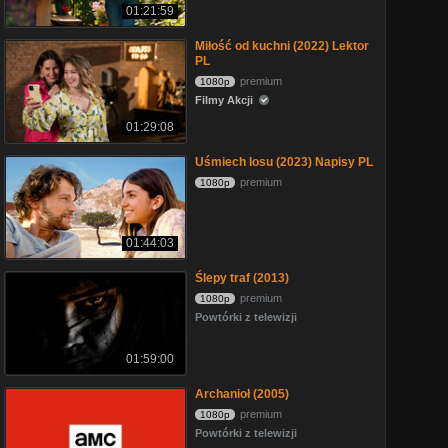
01:21:59
Miłość od kuchni (2022) Lektor
PL
premium
1080p
Filmy Akcji
01:29:08
Uśmiech losu (2023) Napisy PL
premium
1080p
01:44:03
Ślepy traf (2013)
premium
1080p
Powtórki z telewizji
01:59:00
Archanioł (2005)
premium
1080p
Powtórki z telewizji