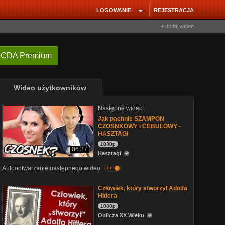
LOGOWANIE
REJESTRACJA
+ dodaj wideo
 CDA Premium
Wideo użytkowników
Następne wideo:
Jak pachnie SZAMPON
CZOSNKOWY i CEBULOWY -
HASZTAGI
1080p
06:37
Hasztagi
Autoodtwarzanie następnego wideo
on
Człowiek, który stworzył Adolfa
Hitlera
1080p
Oblicza XX Wieku