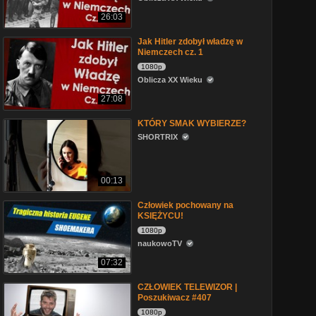
26:03
Jak Hitler zdobył władzę w
Niemczech cz. 1
1080p
Oblicza XX Wieku
27:08
KTÓRY SMAK WYBIERZE?
SHORTRIX
00:13
Człowiek pochowany na
KSIĘŻYCU!
1080p
naukowoTV
07:32
CZŁOWIEK TELEWIZOR |
Poszukiwacz #407
1080p