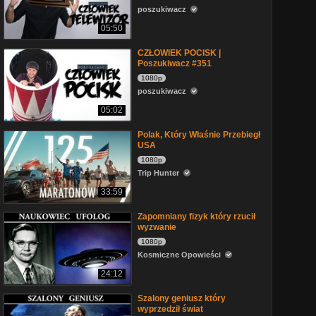
poszukiwacz
05:50
CZŁOWIEK POCISK |
Poszukiwacz #351
1080p
poszukiwacz
05:02
Polak, Który Właśnie Przebiegł
USA
1080p
Trip Hunter
33:59
Zapomniany fizyk który rzucił
wyzwanie
1080p
Kosmiczne Opowieści
24:12
Szalony geniusz który
wyprzedził świat