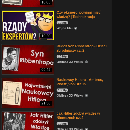
10:05
Czy eksperci powinni mieć
władzę? | Technokracja
1080p
Wojna Idei
10:20
Rudolf von Ribbentrop - Dzieci
zbrodniarzy cz. 2
1080p
Oblicza XX Wieku
09:42
Naukowcy Hitlera - Ambros,
Ploetz, von Braun
1080p
Oblicza XX Wieku
21:56
Jak Hitler zdobył władzę w
Niemczech cz. 2
1080p
Oblicza XX Wieku