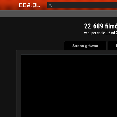
2
2
6
8
9
film
w super cenie już od 2
Strona główna