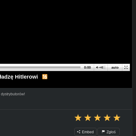
0:00
auto
ładzę Hitlerowi
 dystrybutorów!
Embed
Zgłoś