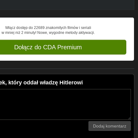
Włącz dostęp do 22689 znakomitych filmów i seriali
w mniej niż 2 minuty! Nowe, wygodne metody aktywacji.
Dołącz do CDA Premium
k, który oddał władzę Hitlerowi
Dodaj komentarz