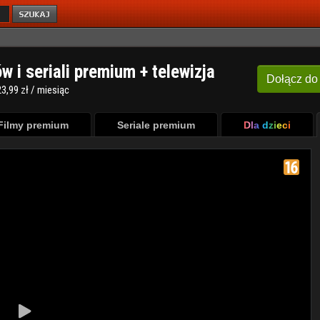
ów i seriali premium + telewizja
Dołącz
do
3,99 zł / miesiąc
Filmy premium
Seriale premium
Dla dzieci