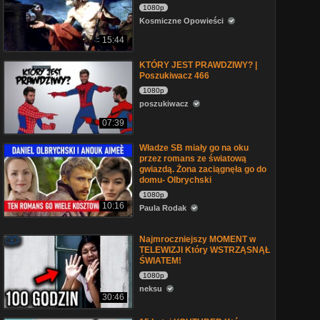
1080p
Kosmiczne Opowieści
15:44
KTÓRY JEST PRAWDZIWY? |
Poszukiwacz 466
1080p
poszukiwacz
07:39
Władze SB miały go na oku
przez romans ze światową
gwiazdą. Żona zaciągnęła go do
domu- Olbrychski
1080p
10:16
Paula Rodak
Najmroczniejszy MOMENT w
TELEWIZJI Który WSTRZĄSNĄŁ
ŚWIATEM!
1080p
neksu
30:46