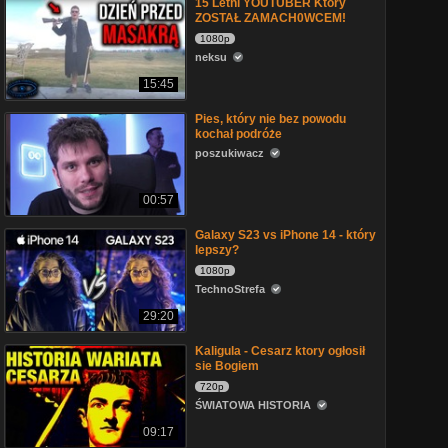
15 Letni YOUTUBER Który
ZOSTAŁ ZAMACH0WCEM!
1080p
neksu
15:45
Pies, który nie bez powodu
kochał podróże
poszukiwacz
00:57
Galaxy S23 vs iPhone 14 - który
lepszy?
1080p
TechnoStrefa
29:20
Kaligula - Cesarz ktory ogłosił
sie Bogiem
720p
ŚWIATOWA HISTORIA
09:17