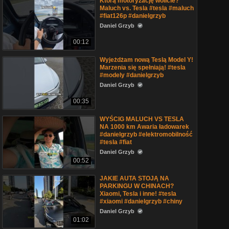
Którą motoryzację wolicie?
Maluch vs. Tesla #tesla #maluch
#fiat126p #danielgrzyb
Daniel Grzyb
00:12
Wyjeżdżam nową Teslą Model Y!
Marzenia się spełniają! #tesla
#modely #danielgrzyb
Daniel Grzyb
00:35
WYŚCIG MALUCH VS TESLA
NA 1000 km Awaria ładowarek
#danielgrzyb #elektromobilność
#tesla #fiat
Daniel Grzyb
00:52
JAKIE AUTA STOJĄ NA
PARKINGU W CHINACH?
Xiaomi, Tesla i inne! #tesla
#xiaomi #danielgrzyb #chiny
Daniel Grzyb
01:02