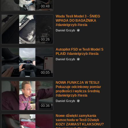
00:48
Wada Tesli Model 3 - ŚNIEG
WPADA DO BAGAŻNIKA
#danielgrzyb #tesla
Daniel Grzyb
00:26
Autopilot FSD w Tesli Model S
PLAID #danielgrzyb #tesla
Daniel Grzyb
00:05
NOWA FUNKCJA W TESLI!
Pokazuje odcinkowy pomiar
prędkości i wylicza średnią
#danielgrzyb #tesla
Daniel Grzyb
00:36
Nowe dźwięki zamykania
samochodu w Tesli Dźwięk
KOZY ZAMIAST KLAKSONU?