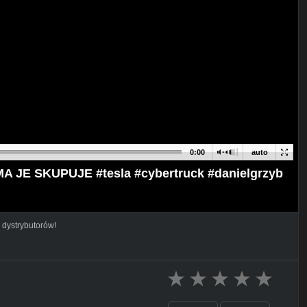
0:00
auto
AMA JE SKUPUJE #tesla #cybertruck #danielgrzyb
 dystrybutorów!