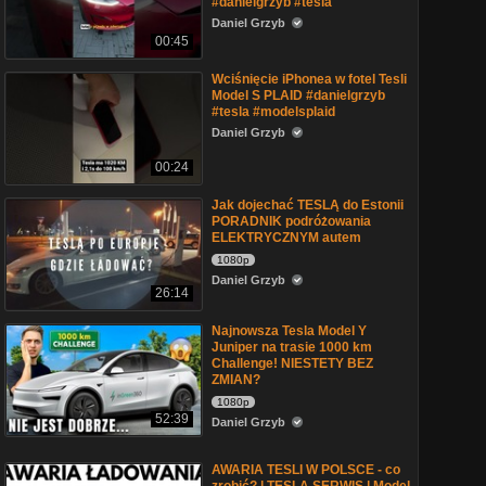
#danielgrzyb #tesla
Daniel Grzyb
00:45
Wciśnięcie iPhonea w fotel Tesli
Model S PLAID #danielgrzyb
#tesla #modelsplaid
Daniel Grzyb
00:24
Jak dojechać TESLĄ do Estonii
PORADNIK podróżowania
ELEKTRYCZNYM autem
1080p
Daniel Grzyb
26:14
Najnowsza Tesla Model Y
Juniper na trasie 1000 km
Challenge! NIESTETY BEZ
ZMIAN?
1080p
52:39
Daniel Grzyb
AWARIA TESLI W POLSCE - co