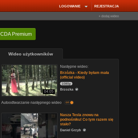
LOGOWANIE
REJESTRACJA
+ dodaj wideo
 CDA Premium
Wideo użytkowników
Następne wideo:
Brzózka - Kiedy byłam mała
(official video)
1080p
Brzozka
04:05
Autoodtwarzanie następnego wideo
on
Nasza Tesla znowu na
podnośniku! Co tym razem się
stało?
Daniel Grzyb