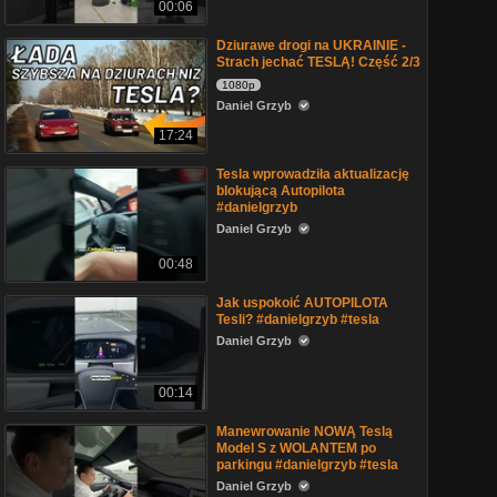
00:06
Dziurawe drogi na UKRAINIE -
Strach jechać TESLĄ! Część 2/3
1080p
Daniel Grzyb
17:24
Tesla wprowadziła aktualizację
blokującą Autopilota
#danielgrzyb
Daniel Grzyb
00:48
Jak uspokoić AUTOPILOTA
Tesli? #danielgrzyb #tesla
Daniel Grzyb
00:14
Manewrowanie NOWĄ Teslą
Model S z WOLANTEM po
parkingu #danielgrzyb #tesla
Daniel Grzyb