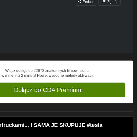
Embed
Zgłoś
Włącz dostęp do 22672 znakomitych filmów i seriali
w mniej niż 2 minuty! Nowe, wygodne metody aktywacji.
refshare_group_link
Dołącz do CDA Premium
rtruckami... I SAMA JE SKUPUJE #tesla
ie pytania lub oferty współpracy proszę