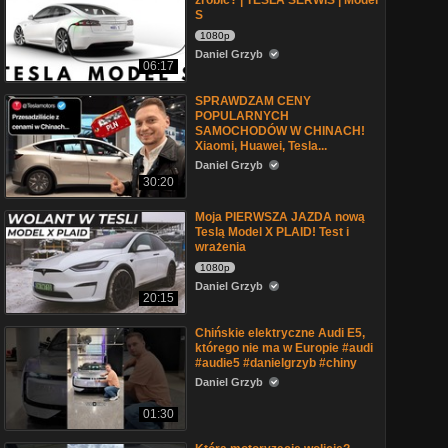
zrobić? | TESLA SERWIS | Model
S
1080p
Daniel Grzyb
06:17
SPRAWDZAM CENY
POPULARNYCH
SAMOCHODÓW W CHINACH!
Xiaomi, Huawei, Tesla...
Daniel Grzyb
30:20
Moja PIERWSZA JAZDA nową
Teslą Model X PLAID! Test i
wrażenia
1080p
Daniel Grzyb
20:15
Chińskie elektryczne Audi E5,
którego nie ma w Europie #audi
#audie5 #danielgrzyb #chiny
Daniel Grzyb
01:30