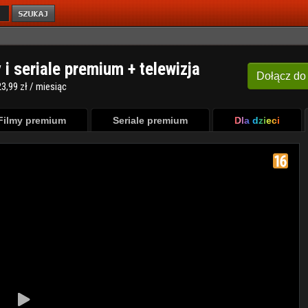
y i seriale premium + telewizja
Dołącz
do
3,99 zł / miesiąc
Filmy premium
Seriale premium
Dla dzieci