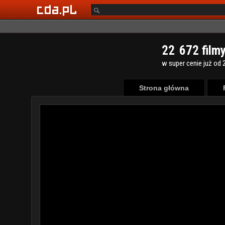
2
2
6
7
2
film
w super cenie już od 2
Strona główna