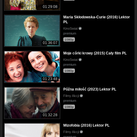
01:29:08
Maria Skłodowska-Curie (2016) Lektor
PL
KinoSwiat
premium
1080p
01:36:07
Moje córki krowy (2015) Cały film PL
KinoSwiat
premium
1080p
01:23:48
Późna miłość (2023) Lektor PL
Filmy Akcji
premium
1080p
01:32:28
Mizofobia (2016) Lektor PL
Filmy Akcji
premium