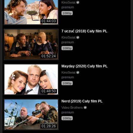
KinoSwiat
premium
1080p
01:44:03
7 uczuć (2018) Cały film PL
KinoSwiat
premium
1080p
01:52:24
Mayday (2020) Cały film PL
KinoSwiat
premium
1080p
01:48:50
Nerd (2019) Cały film PL
Video Brothers
premium
1080p
01:28:26