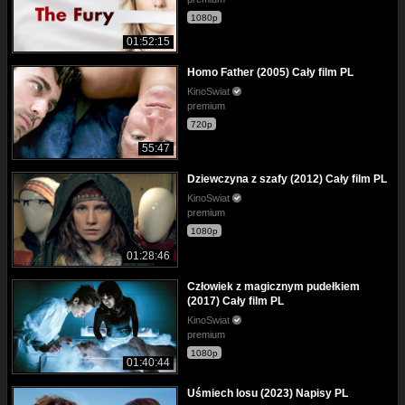
1080p
01:52:15
Homo Father (2005) Cały film PL
KinoSwiat
premium
720p
55:47
Dziewczyna z szafy (2012) Cały film PL
KinoSwiat
premium
1080p
01:28:46
Człowiek z magicznym pudełkiem
(2017) Cały film PL
KinoSwiat
premium
1080p
01:40:44
Uśmiech losu (2023) Napisy PL