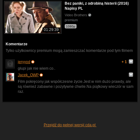
Bez paniki, z odrobiną histerii (2016)
Napisy PL
Video Brothers
premium
1080p
01:29:39
Komentarze
Tylko użytkownicy premium mogą zamieszczać komentarze pod tym filmem
jeryyod
+ 1
głupi jak nie wiem co..
Jacek_OWP
Film pokręcony jak współczesne życie.Jest w nim dużo prawdy, ale
są również zabawne i pozytywne chwile.Na piątkowy wieczór w sam
raz.
Przejdź do pełnej wersji cda.pl