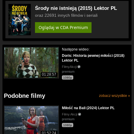
Środy nie istnieją (2015) Lektor PL
oraz 22691 innych filmów i seriali
Oglądaj w CDA Premium
Następne wideo:
Doris: Historia pewnej miłości (2018)
Lektor PL
FilmyAkcji
premium
01:28:57
1080p
Podobne filmy
zobacz wszystkie »
Miłość na Bali (2024) Lektor PL
Filmy Akcji
premium
1080p
01:52:24