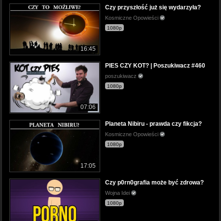
Czy przyszłość już się wydarzyła?
Kosmiczne Opowieści
1080p
16:45
PIES CZY KOT? | Poszukiwacz #460
poszukiwacz
1080p
07:06
Planeta Nibiru - prawda czy fikcja?
Kosmiczne Opowieści
1080p
17:05
Czy p0rn0grafia może być zdrowa?
Wojna Idei
1080p