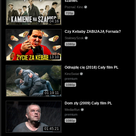
szaniec
Poznać Kino
720p
04:16
Czy Kebaby ZABIJAJĄ Fornala?
StalowySzok
1080p
13:10
Odnajdę cię (2018) Cały film PL
KinoSwiat
premium
1080p
01:19:11
Dom zły (2009) Cały film PL
Media4fun
premium
1080p
01:45:21