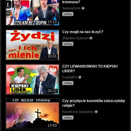
Ironmana?
StalowySzok
1080p
15:12
Czy mogli na nas liczyć?
Zbigniew Dylewski
1080p
30:41
CZY LEWANDOWSKI TO KIEPSKI
LIDER?
FootballTV
1080p
08:32
Czy przybycie kosmitów zniszczyłoby
religie?
Kosmiczne Opowieści
1080p
13:43