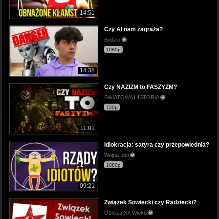
14:51
Czy AI nam zagraża?
Bodzio
1080p
14:38
Czy NAZIZM to FASZYZM?
ŚWIATOWA HISTORIA
720p
11:01
Idiokracja: satyra czy przepowiednia?
Wojna Idei
1080p
09:21
Związek Sowiecki czy Radziecki?
Oblicza XX Wieku