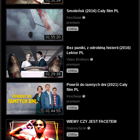
01:52:39
Smoleńsk (2016) Cały film PL
KinoSwiat
premium
1080p
01:55:20
Bez paniki, z odrobiną histerii (2016)
Lektor PL
Video Brothers
premium
1080p
01:29:39
Powrót do tamtych dni (2021) Cały
film PL
KinoSwiat
premium
1080p
01:44:55
WIEMY CZY JEST FACETEM
StalowySzok
1080p