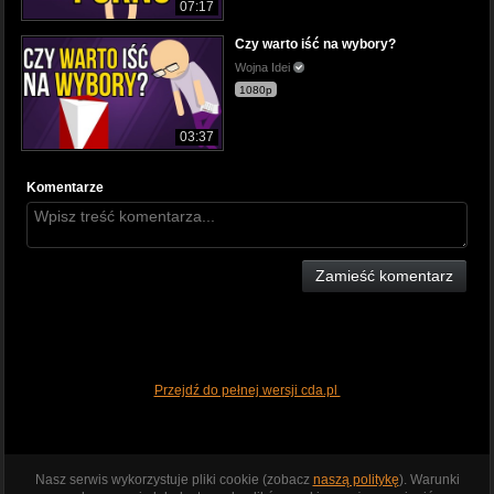
07:17
Czy warto iść na wybory?
Wojna Idei
1080p
03:37
Komentarze
Zamieść komentarz
Przejdź do pełnej wersji cda.pl
Nasz serwis wykorzystuje pliki cookie (zobacz
naszą politykę
). Warunki