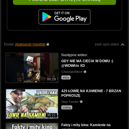
Dodał:
Aliaksandr Haretski
zwiń opis video
Następne wideo:
GDY NIE MA CIECIA W DOMU :)
@WOWAtv XD
ChwytakWiktor
480p
00:29
425 ŁOWIĘ NA KAMIENIE - 7 BRZAN
POPROSZĘ
Siwy Feeder
1080p
36:21
Fakty i mity kina: Kamienie na