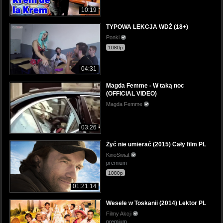
10:19
TYPOWA LEKCJA WDŻ (18+)
Ponki
1080p
04:31
Magda Femme - W taką noc
(OFFICIAL VIDEO)
Magda Femme
03:26
Żyć nie umierać (2015) Cały film PL
KinoSwiat
premium
1080p
01:21:14
Wesele w Toskanii (2014) Lektor PL
Filmy Akcji
premium