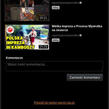
raportzpanstwasrodka
480p
00:21
Wielka impreza u Prezesa Wywrotka
na skuterze
raportzpanstwasrodka
480p
25:29
Komentarze
Zamieść komentarz
Przejdź do pełnej wersji cda.pl