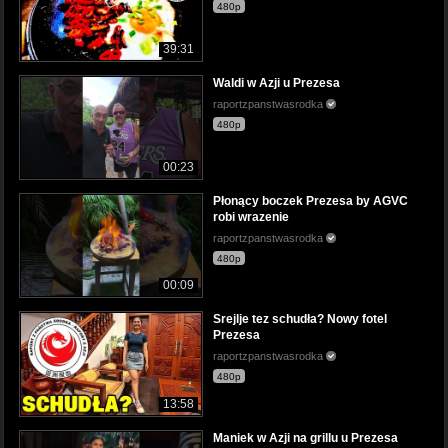
480p
39:31
Waldi w Azji u Prezesa
raportzpanstwasrodka
480p
00:23
Płonący boczek Prezesa by AGVC
robi wrazenie
raportzpanstwasrodka
480p
00:09
Srejlje tez schudła? Nowy fotel
Prezesa
raportzpanstwasrodka
480p
13:58
Maniek w Azji na grillu u Prezesa