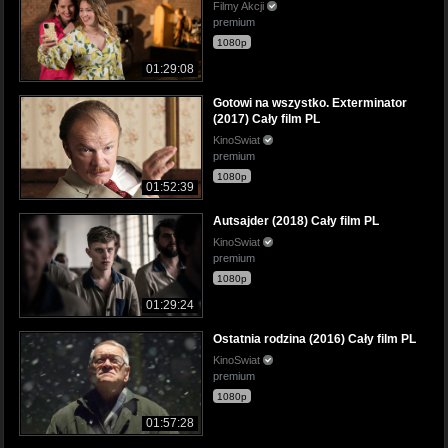
Filmy Akcji
premium
1080p
01:29:08
Gotowi na wszystko. Exterminator
(2017) Cały film PL
KinoSwiat
premium
1080p
01:52:39
Autsajder (2018) Cały film PL
KinoSwiat
premium
1080p
01:29:24
Ostatnia rodzina (2016) Cały film PL
KinoSwiat
premium
1080p
01:57:28