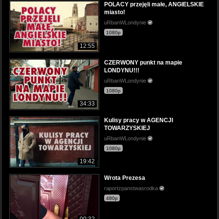
POLACY przejęli małe, ANGIELSKIE
miasto!
uRbanWLondynie
1080p
12:55
CZERWONY punkt na mapie
LONDYNU!!!
uRbanWLondynie
1080p
34:33
Kulisy pracy w AGENCJI
TOWARZYSKIEJ
uRbanWLondynie
1080p
19:42
Wrota Prezesa
raportzpanstwasrodka
480p