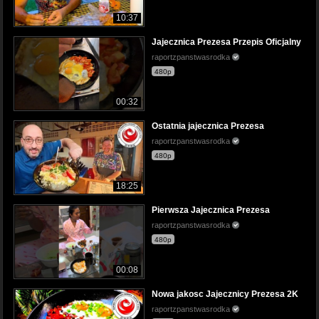
10:37
Jajecznica Prezesa Przepis Oficjalny
raportzpanstwasrodka
480p
00:32
Ostatnia jajecznica Prezesa
raportzpanstwasrodka
480p
18:25
Pierwsza Jajecznica Prezesa
raportzpanstwasrodka
480p
00:08
Nowa jakosc Jajecznicy Prezesa 2K
raportzpanstwasrodka