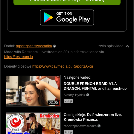
Dodał:
raportzpanstwasrodka
zwiń opis video
Made with Restream. Livestream on 30+ platforms at once via
https://restream.io
Donejty głosowe
https://www.paymedia.pl/RaportzAkcji
Następne wideo:
DOUBLE FRENCH BRAID A'LA
DRAGON, FISHTAIL and hair push-up
Siostry-Hybiak
720p
03:05
Co się dzieje. Dziś wieczorem live.
Kremówka Prezesa.
raportzpanstwasrodka
480p