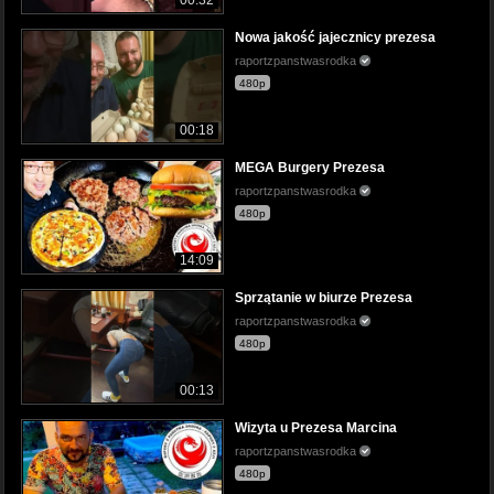
00:32
Nowa jakość jajecznicy prezesa
raportzpanstwasrodka
480p
00:18
MEGA Burgery Prezesa
raportzpanstwasrodka
480p
14:09
Sprzątanie w biurze Prezesa
raportzpanstwasrodka
480p
00:13
Wizyta u Prezesa Marcina
raportzpanstwasrodka
480p