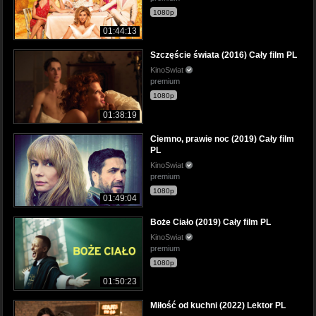
1080p
01:44:13
Szczęście świata (2016) Cały film PL
KinoSwiat
premium
1080p
01:38:19
Ciemno, prawie noc (2019) Cały film
PL
KinoSwiat
premium
1080p
01:49:04
Boże Ciało (2019) Cały film PL
KinoSwiat
premium
1080p
01:50:23
Miłość od kuchni (2022) Lektor PL