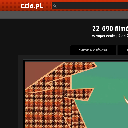
2
2
6
9
0
film
w super cenie już od 2
Strona główna