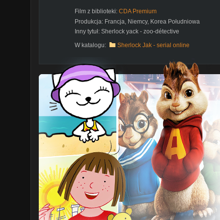
Film z biblioteki:
CDA Premium
Produkcja:
Francja
,
Niemcy
,
Korea Południowa
Inny tytuł:
Sherlock yack - zoo-détective
W katalogu:
Sherlock Jak - serial online