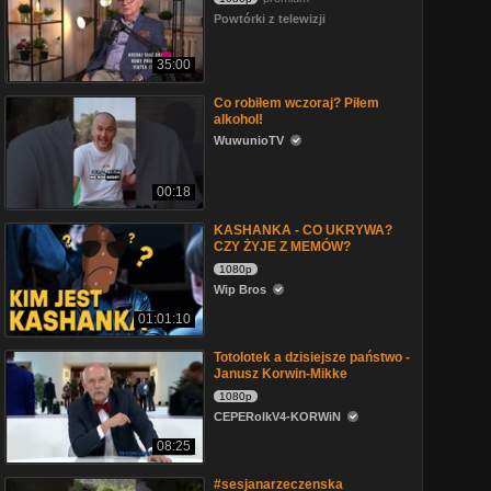
Powtórki z telewizji
35:00
Co robiłem wczoraj? Piłem
alkohol!
WuwunioTV
00:18
KASHANKA - CO UKRYWA?
CZY ŻYJE Z MEMÓW?
1080p
Wip Bros
01:01:10
Totolotek a dzisiejsze państwo -
Janusz Korwin-Mikke
1080p
CEPERolkV4-KORWiN
08:25
#sesjanarzeczenska