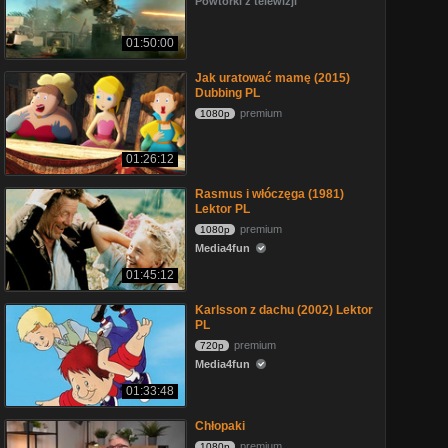
Powtórki z telewizji
01:50:00
Jak uratować mamę (2015)
Dubbing PL
premium
1080p
01:26:12
Rasmus i włóczęga (1981)
Lektor PL
premium
1080p
Media4fun
01:45:12
Karlsson z dachu (2002) Lektor
PL
premium
720p
Media4fun
01:33:48
Chłopaki
premium
1080p