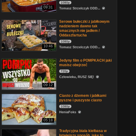
1080p
09:31
Tomasz Strzelczyk ODD...
Serowe bułeczki z jabłkowym
nadzieniem dawno tak
smacznych nie jadłem /
Oddaszfartucha
1080p
10:46
Tomasz Strzelczyk ODD...
Jedyny film o POMPKACH jaki
musisz obejrzeć
720p
Człowieku, RUSZ SIĘ!
09:12
Ciasto z dżemem i jabłkami
pyszne i puszyste ciasto
1080p
HeniaFoks
05:18
Tradycyjna biała kiełbasa w
łatwiejszy sposób, jake to