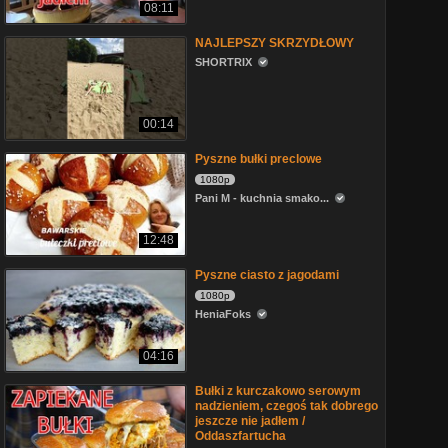
08:11
NAJLEPSZY SKRZYDŁOWY
SHORTRIX
00:14
Pyszne bułki preclowe
1080p
Pani M - kuchnia smako...
12:48
Pyszne ciasto z jagodami
1080p
HeniaFoks
04:16
Bułki z kurczakowo serowym
nadzieniem, czegoś tak dobrego
jeszcze nie jadłem /
Oddaszfartucha