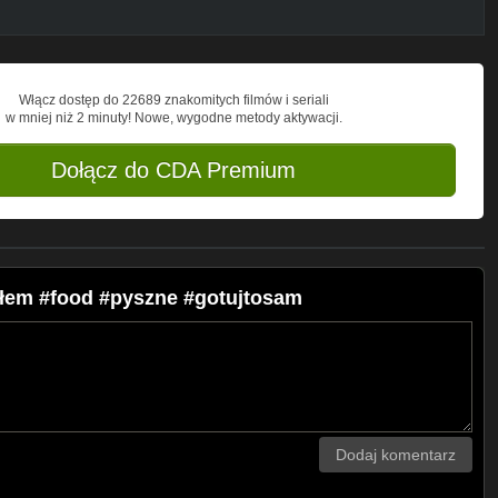
Włącz dostęp do 22689 znakomitych filmów i seriali
w mniej niż 2 minuty! Nowe, wygodne metody aktywacji.
Dołącz do CDA Premium
adłem #food #pyszne #gotujtosam
Dodaj komentarz