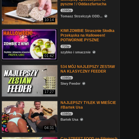
pyszne ! / Oddaszfartucha
1080p
Tomasz Strzelczyk ODD...
10:14
KIWI ZOMBIE Strasznie Słodka
Przekąska na Halloween!
POTWORNIE PYSZNE
720p
szybko i smacznie
01:42
534 MÓJ NAJLEPSZY ZESTAW
NA KLASYCZNY FEEDER
1080p
Siwy Feeder
17:27
NAJLEPSZY TYŁEK W MIEŚCIE
#Bartek Usa
1080p
Bartek Usa
04:31
Czy STREET FOOD na Filipinach