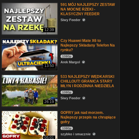
591 MÓJ NAJLEPSZY ZESTAW
NA MOCNE RZEKI -
KLASYCZNY FEEDER
Siwy Feeder
12:39
Czy Huawei Mate X6 to
Najlepszy Składany Telefon Na
rynku?
1080p
Arek Margol
13:50
533 NAJLEPSZY WĘDKARSKI
CHILLOUT! GRANICA STARY
MŁYN I RODZINNA NIEDZIELA
1080p
Siwy Feeder
26:19
GOFRY jak nad morzem.
Najlepszy przepis na chrupiące
gofry
1080p
szybko i smacznie
05:01