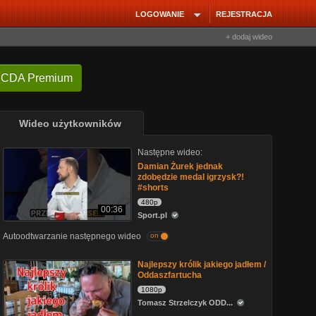
LOGOWANIE
REJESTRACJA
+ dodaj wideo
 CDA Premium
Wideo użytkowników
Następne wideo:
Damian Żurek jednak
zdobędzie medal igrzysk?!
#shorts
480p
00:36
Sport.pl
Autoodtwarzanie następnego wideo
on
Najlepszy królik jakiego jadłem /
Oddaszfartucha
1080p
Tomasz Strzelczyk ODD...