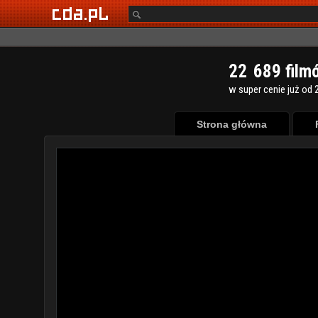
2
2
6
8
9
film
w super cenie już od 2
Strona główna