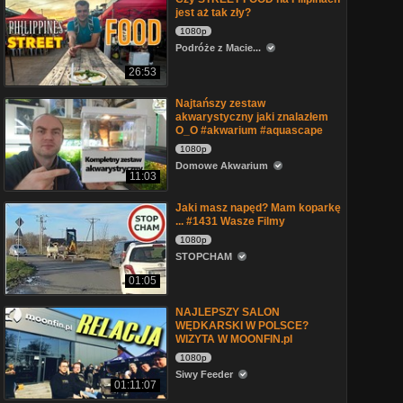
jest aż tak zły?
1080p
Podróże z Macie...
26:53
Najtańszy zestaw
akwarystyczny jaki znalazłem
O_O #akwarium #aquascape
1080p
Domowe Akwarium
11:03
Jaki masz napęd? Mam koparkę
... #1431 Wasze Filmy
1080p
STOPCHAM
01:05
NAJLEPSZY SALON
WĘDKARSKI W POLSCE?
WIZYTA W MOONFIN.pl
1080p
Siwy Feeder
01:11:07