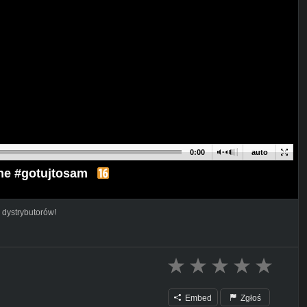
0:00
auto
zne #gotujtosam
 dystrybutorów!
Embed
Zgłoś