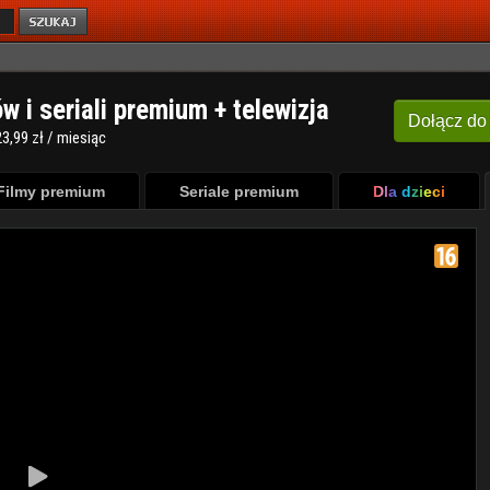
ów i seriali premium + telewizja
Dołącz
do
3,99 zł / miesiąc
Filmy premium
Seriale premium
Dla dzieci