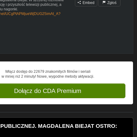
Embed
Zgłoś
ję i przyszłość telewizji publicznej, a
iu nagonki.
hannel/UCgPtAPMjueWjDUG25imAt_A?
ca
G25imAt_A/join
zobaczysz: newsy, wywiady, sondy uliczne
ew Ziobro wyświetlono 800 tys., a
nad milion razy!
zamknięty Radosława Grucy i Wojtka
za Schwertnera. Zobaczysz także
, konferencje, relacje na żywo,
Włącz dostęp do 22679 znakomitych filmów i seriali
j!
w mniej niż 2 minuty! Nowe, wygodne metody aktywacji.
ny politycznej. Od Platformy
j antenie regularnie goszczą tacy politycy
owski, Krzysztof Bosak czy gen. Leon
Dołącz do CDA Premium
I PUBLICZNEJ. MAGDALENA BIEJAT OSTRO: