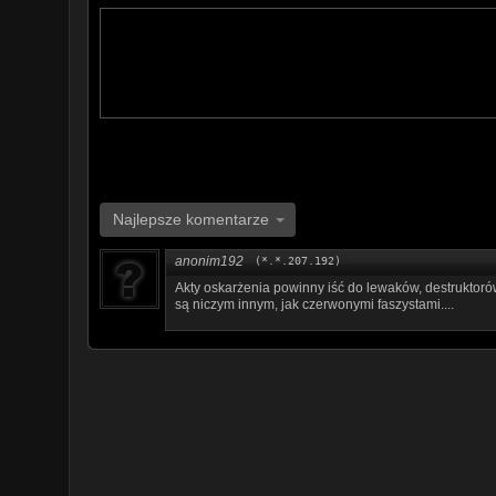
Najlepsze komentarze
anonim192
(*.*.207.192)
Akty oskarżenia powinny iść do lewaków, destruktor
są niczym innym, jak czerwonymi faszystami....