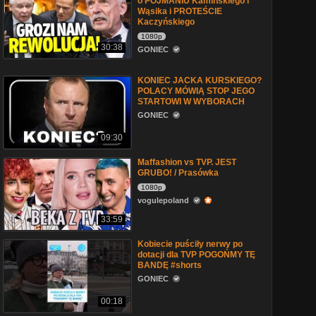
o POJMANIU Kamińskiego i
Wąsika i PROTEŚCIE
Kaczyńskiego
1080p
30:38
GONIEC
KONIEC JACKA KURSKIEGO?
POLACY MÓWIĄ STOP JEGO
STARTOWI W WYBORACH
GONIEC
09:30
Maffashion vs TVP. JEST
GRUBO! / Prasówka
1080p
vogulepoland
33:59
Kobiecie puściły nerwy po
dotacji dla TVP POGOŃMY TĘ
BANDĘ #shorts
GONIEC
00:18