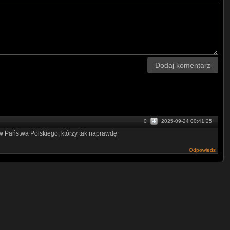
Dodaj komentarz
0
2025-09-24 00:41:25
ów Państwa Polskiego, którzy tak naprawdę
Odpowiedz