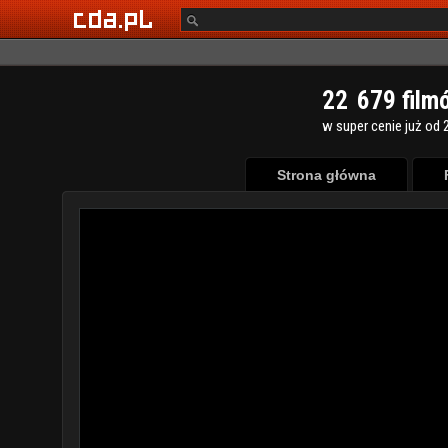
2
2
6
7
9
film
w super cenie już od 2
Strona główna