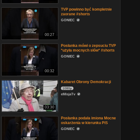
TVP powinno być kompletnie
zaorane #shorts
GONIEC
00:27
Posłanka mówi o zepsuciu TVP
*użyła mocnych słów* #shorts
GONIEC
00:32
Kabaret Obrony Demokracji
1080p
eMisjaTv
03:30
Posłanka podała imiona Mocne
oskarżenia w kierunku PiS
GONIEC