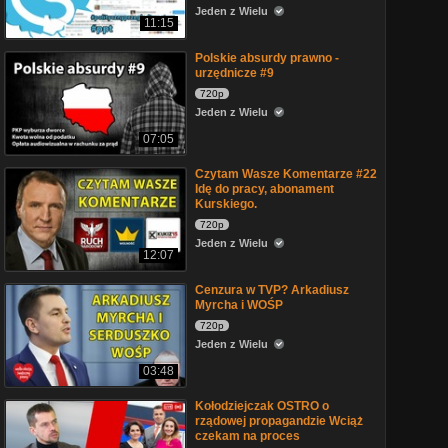
Jeden z Wielu
11:15
Polskie absurdy prawno -
urzędnicze #9
720p
Jeden z Wielu
07:05
Czytam Wasze Komentarze #22
Idę do pracy, abonament
Kurskiego.
720p
Jeden z Wielu
12:07
Cenzura w TVP? Arkadiusz
Myrcha i WOŚP
720p
Jeden z Wielu
03:48
Kołodziejczak OSTRO o
rządowej propagandzie Wciąż
czekam na proces