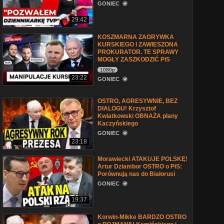
GONIEC
29:42
KOSZMARNA ZAGRYWKA
KURSKIEGO I ZAWIESZONA
PROKURATOR. TE SPRAWY
MOGŁY ZASZKODZIĆ PiS
1080p
23:22
GONIEC
OSTRO, AGRESYWNIE, BEZ
DIALOGU! Krzysztof
Kwiatkowski OBNAŻA plany
Kaczyńskiego
GONIEC
23:18
Morawiecki ATAKUJE POLSKĘ!
Artur Dziambor OSTRO o PiS:
Porównują nas do Białorusi
GONIEC
19:37
Korwin-Mikke BARDZO OSTRO