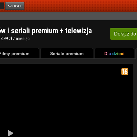
ów i seriali premium + telewizja
Dołącz
do
3,99 zł / miesiąc
Filmy premium
Seriale premium
Dla dzieci