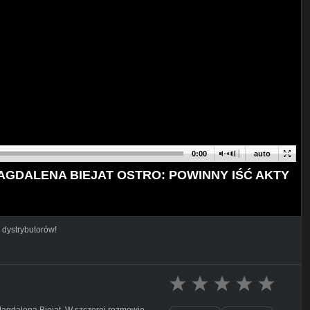
0:00
auto
AGDALENA BIEJAT OSTRO: POWINNY IŚĆ AKTY
 dystrybutorów!
gdalena Biejat. W szczerej rozmowie