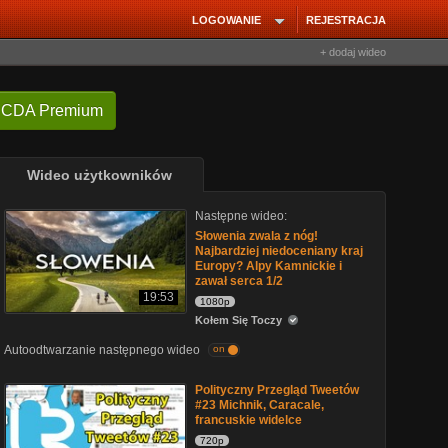
LOGOWANIE
REJESTRACJA
+ dodaj wideo
 CDA Premium
Wideo użytkowników
Następne wideo:
Słowenia zwala z nóg!
Najbardziej niedoceniany kraj
Europy? Alpy Kamnickie i
zawał serca 1/2
19:53
1080p
Kołem Się Toczy
Autoodtwarzanie następnego wideo
on
Polityczny Przegląd Tweetów
#23 Michnik, Caracale,
francuskie widelce
720p