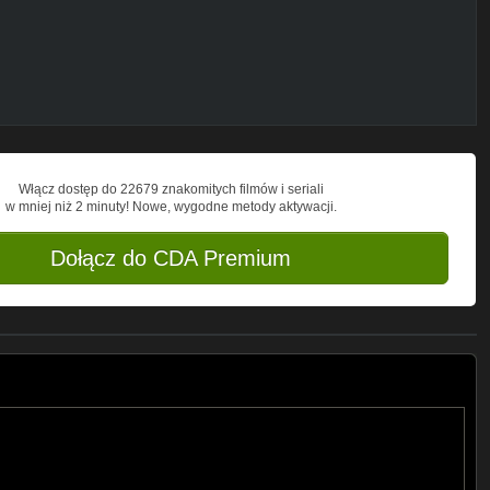
Włącz dostęp do 22679 znakomitych filmów i seriali
w mniej niż 2 minuty! Nowe, wygodne metody aktywacji.
Dołącz do CDA Premium