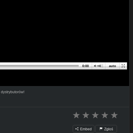
0:00
auto
 dystrybutorów!
Embed
Zgłoś