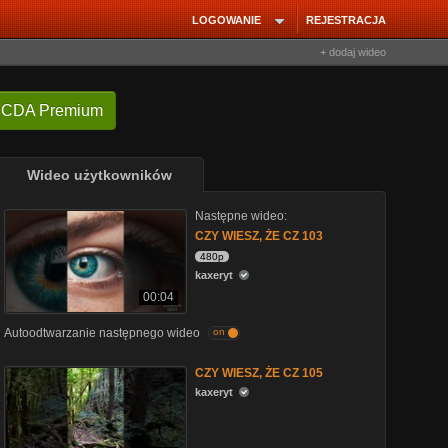
LOGOWANIE
REJESTRACJA
+ dodaj wideo
 CDA Premium
Wideo użytkowników
Następne wideo:
CZY WIESZ, ŻE CZ 103
480p
kaxeryt
00:04
Autoodtwarzanie następnego wideo
on
CZY WIESZ, ŻE CZ 105
kaxeryt